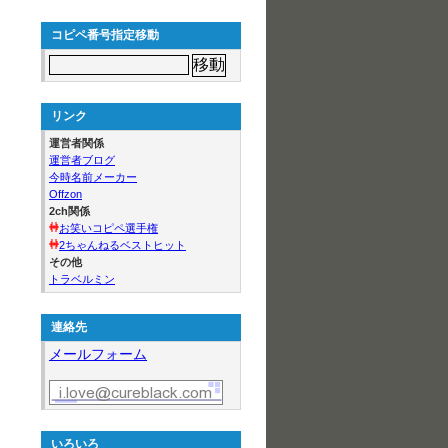
コピペ番号指定移動
リンク
運営者関係
運営者ブログ
今時名前メーカー
Offzon
2ch関係
お笑いコピペ選手権
2ちゃんねるベストヒット
その他
トラベルミン
連絡先
メールフォーム
いろいろ