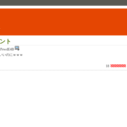
ト
ント
PewdE4B
いいのにｗｗｗ
18