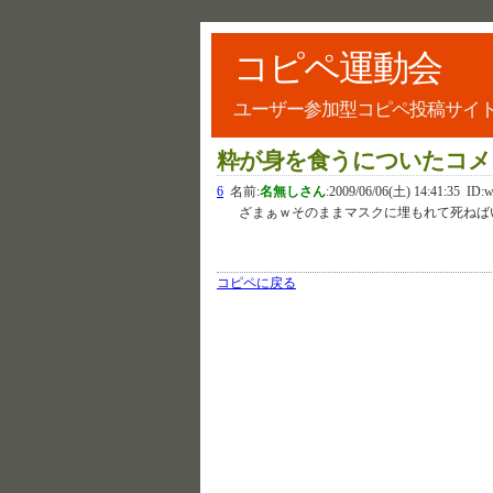
コピペ運動会
ユーザー参加型コピペ投稿サイ
粋が身を食うについたコメ
6
名前:
名無しさん
:
2009/06/06(土) 14:41:35
ID:w
ざまぁｗそのままマスクに埋もれて死ねば
コピペに戻る