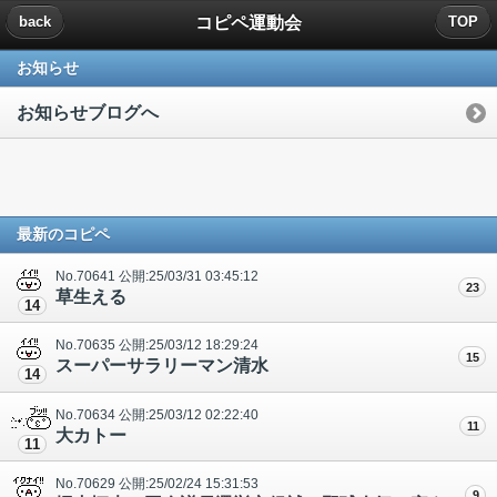
コピペ運動会
back
TOP
お知らせ
お知らせブログへ
最新のコピペ
No.70641 公開:25/03/31 03:45:12
23
草生える
14
No.70635 公開:25/03/12 18:29:24
15
スーパーサラリーマン清水
14
No.70634 公開:25/03/12 02:22:40
11
大カトー
11
No.70629 公開:25/02/24 15:31:53
9