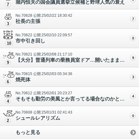
堀内恒夫の国会議員選挙立候補と野球人気の衰え
7
No.70628 公開:25/02/22 18:30:42
7
社長の主張
3
No.70622 公開:25/02/10 22:09:57
0
市中引き回し
10
No.70621 公開:25/02/08 21:17:10
9
【大分】普通列車の乗務員室ドア…開いたまま走行 JR久大本線･向之原から南大分の,約10分
9
No.70615 公開:25/02/03 05:34:36
3
焼死体
6
No.70612 公開:25/02/01 20:23:27
4
そもそも勤労の美風とか言ってる場合なのかという問題その他
4
No.70608 公開:25/01/31 02:41:43
0
シュールレアリズム
2
もっと見る