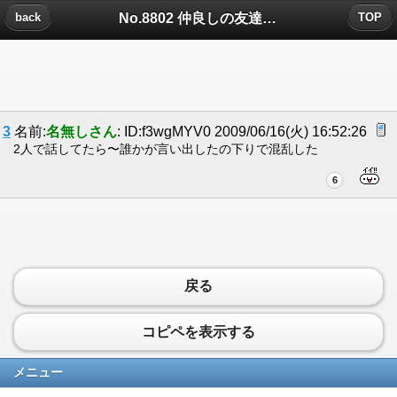
No.8802 仲良しの友達と不思議なケ・イ・ケ・ンについたコメント
back
TOP
3
名前:
名無しさん
: ID:f3wgMYV0 2009/06/16(火) 16:52:26
2人で話してたら〜誰かが言い出したの下りで混乱した
6
戻る
コピペを表示する
メニュー