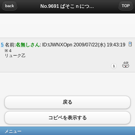
No.9691 ぱそこｎについたコメント
back
TOP
5
名前:
名無しさん
: ID:tJWNXOpn 2009/07/22(水) 19:43:19
※４
リューク乙
1
戻る
コピペを表示する
メニュー