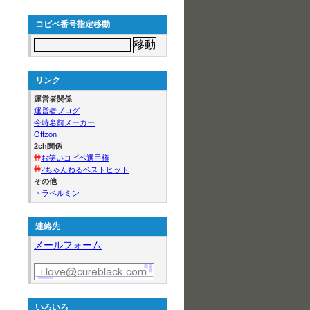
コピペ番号指定移動
リンク
運営者関係
運営者ブログ
今時名前メーカー
Offzon
2ch関係
お笑いコピペ選手権
2ちゃんねるベストヒット
その他
トラベルミン
連絡先
メールフォーム
いろいろ