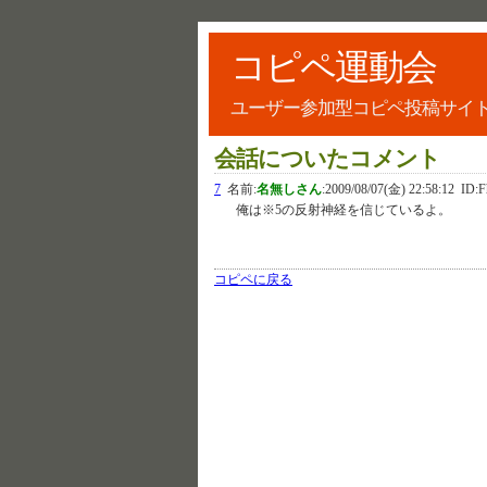
コピペ運動会
ユーザー参加型コピペ投稿サイ
会話についたコメント
7
名前:
名無しさん
:
2009/08/07(金) 22:58:12
ID:F
俺は※5の反射神経を信じているよ。
コピペに戻る