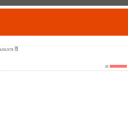
ト
h5SLN78
20