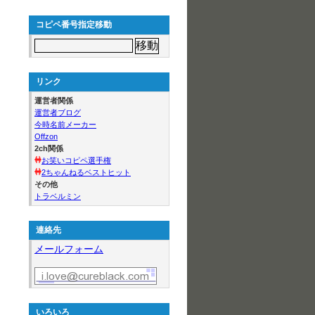
コピペ番号指定移動
リンク
運営者関係
運営者ブログ
今時名前メーカー
Offzon
2ch関係
お笑いコピペ選手権
2ちゃんねるベストヒット
その他
トラベルミン
連絡先
メールフォーム
いろいろ