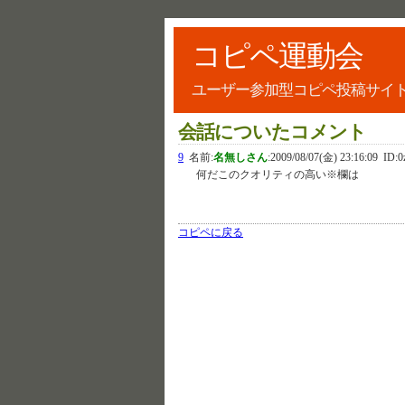
コピペ運動会
ユーザー参加型コピペ投稿サイ
会話についたコメント
9
名前:
名無しさん
:
2009/08/07(金) 23:16:09
ID:0
何だこのクオリティの高い※欄は
コピペに戻る