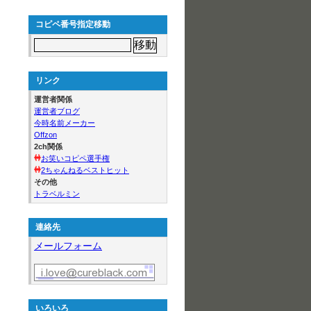
コピペ番号指定移動
リンク
運営者関係
運営者ブログ
今時名前メーカー
Offzon
2ch関係
お笑いコピペ選手権
2ちゃんねるベストヒット
その他
トラベルミン
連絡先
メールフォーム
いろいろ