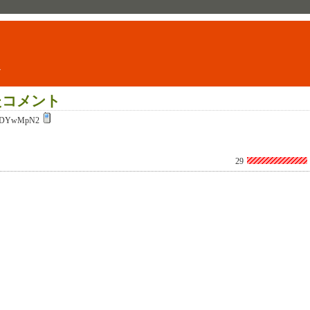
ト
たコメント
7DYwMpN2
29