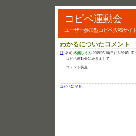
コピペ運動会
ユーザー参加型コピペ投稿サイ
わかるについたコメント
11
名前:
名無しさん
:
2009/05/10(日) 18:30:05
ID:
コピペ運動会に続きまして、
コメント笑点
コピペに戻る