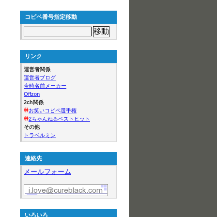
コピペ番号指定移動
リンク
運営者関係
運営者ブログ
今時名前メーカー
Offzon
2ch関係
お笑いコピペ選手権
2ちゃんねるベストヒット
その他
トラベルミン
連絡先
メールフォーム
いろいろ