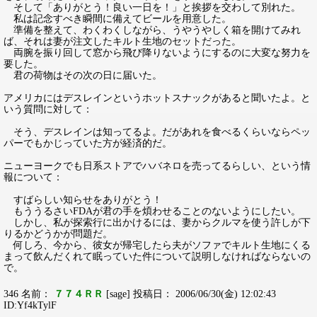
そして「ありがとう！良い一日を！」と挨拶を交わして別れた。
私は記念すべき瞬間に備えてビールを用意した。
準備を整えて、わくわくしながら、うやうやしく箱を開けてみれ
ば、それは妻が注文したキルト生地のセットだった。
両腕を振り回して窓から飛び降りないようにするのに大変な努力を
要した。
君の荷物はその次の日に届いた。
アメリカにはデスレインというホットスナックがあると聞いたよ。と
いう質問に対して：
そう、デスレインは知ってるよ。だがあれを食べるくらいならペッ
パーでもかじっていた方が経済的だ。
ニューヨークでも日系ストアでハバネロを売ってるらしい、という情
報について：
すばらしい知らせをありがとう！
もううるさいFDAが君の手を煩わせることのないようにしたい。
しかし、私が探索行に出かけるには、妻からクルマを使う許しが下
りるかどうかが問題だ。
何しろ、今から、彼女が帰宅したら夫がソファでキルト生地にくる
まって飲んだくれて眠っていた件について説明しなければならないの
で。
346 名前：
７７４ＲＲ
[sage] 投稿日： 2006/06/30(金) 12:02:43
ID:Yf4kTylF