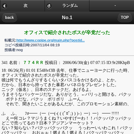
-
次
ランダム
No.1
back
TOP
オフィスで紹介されたボスが辛党だった
転載元:
http://www.copipe.org/main.php?postid...
コピペ投稿日時:2007/11/04 08:19
投稿者:nog
341 名前：
７７４ＲＲ
投稿日： 2006/06/30(金) 07:07:15 ID:9r28KhpB
18: 06/26(月) 01:01 E54Hvf3B 去年、仕事でニューヨークに行った時、
オフィスで紹介されたボスが辛党だった。
彼は何でもうんざりするくらいタバスコをかけるのよ、とか。
だから、日本から持ってきた暴君ハバネロをプレゼントした。
ニック（仮名）、日本のスナックだ。あげるよ。
うまそうなパッケージだな。ありがとう。←バリっと開ける。パクッ
ポテトだな。パクッ ボリボリ ふーん。
それで、聞きたいことがあるんだが、このプロモーション素材の、
ふ ふ、 ﾌｫ━━（━（━(-( ( (ﾟﾛﾟ;) ) )-）━）━） ━━ !!!!!
えー何コレ？マジうまくね？いやすげーわ！！バクッバクッバクッ
どこで売ってるの？日本？アジアンマーケット？
ない？知らない？バクッバクッバクッ うっわーいいわこれ！バクッ
バクッバクッ おおぉぉ！燃える！燃える！バクッバクッバクッ