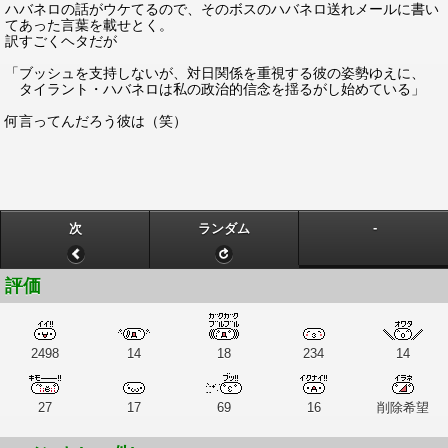
ハバネロの話がウケてるので、そのボスのハバネロ送れメールに書い
てあった言葉を載せとく。
訳すごくヘタだが
「ブッシュを支持しないが、対日関係を重視する彼の姿勢ゆえに、
タイラント・ハバネロは私の政治的信念を揺るがし始めている」
何言ってんだろう彼は（笑）
-
次
ランダム
評価
2498
14
18
234
14
27
17
69
16
削除希望