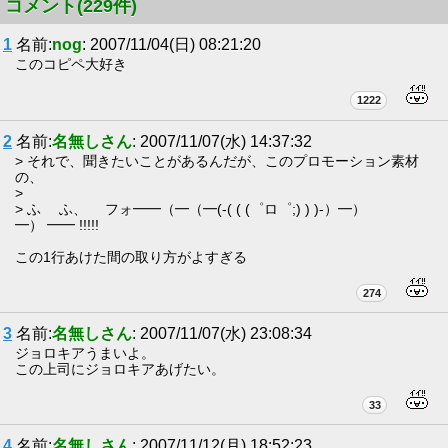
コメント(229件)
1
名前:
nog
: 2007/11/04(日) 08:21:20
このコピペ大好き
1222
2
名前:
名無しさん
: 2007/11/07(水) 14:37:32
> それで、聞きたいことがあるんだが、このプロモーション素材
の、
>
> ふ ふ、 フォ━━（━（━(-( ( (゜ロ゜;) ) )-）━）
━） ━━ !!!!!
この1行あけた間の取り方がよすぎる
274
3
名前:
名無しさん
: 2007/11/07(水) 23:08:34
ジョロキアうまいよ。
この上司にジョロキアあげたい。
33
4
名前:
名無しさん
: 2007/11/12(月) 18:52:23