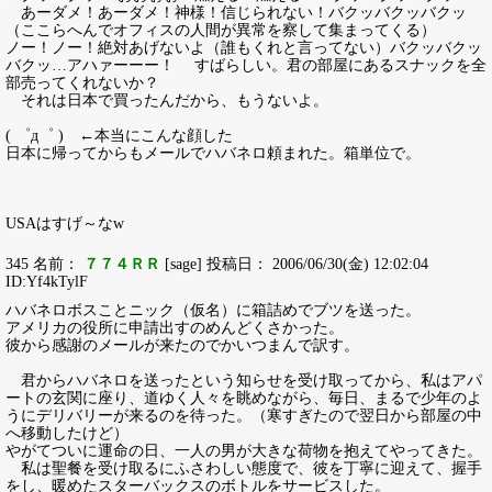
あーダメ！あーダメ！神様！信じられない！バクッバクッバクッ
（ここらへんでオフィスの人間が異常を察して集まってくる）
ノー！ノー！絶対あげないよ（誰もくれと言ってない）バクッバクッ
バクッ…アハァーーー！ すばらしい。君の部屋にあるスナックを全
部売ってくれないか？
それは日本で買ったんだから、もうないよ。
( ゜д゜ ) ←本当にこんな顔した
日本に帰ってからもメールでハバネロ頼まれた。箱単位で。
USAはすげ～なw
345 名前：
７７４ＲＲ
[sage] 投稿日： 2006/06/30(金) 12:02:04
ID:Yf4kTylF
ハバネロボスことニック（仮名）に箱詰めでブツを送った。
アメリカの役所に申請出すのめんどくさかった。
彼から感謝のメールが来たのでかいつまんで訳す。
君からハバネロを送ったという知らせを受け取ってから、私はアパ
ートの玄関に座り、道ゆく人々を眺めながら、毎日、まるで少年のよ
うにデリバリーが来るのを待った。（寒すぎたので翌日から部屋の中
へ移動したけど）
やがてついに運命の日、一人の男が大きな荷物を抱えてやってきた。
私は聖餐を受け取るにふさわしい態度で、彼を丁寧に迎えて、握手
をし、暖めたスターバックスのボトルをサービスした。