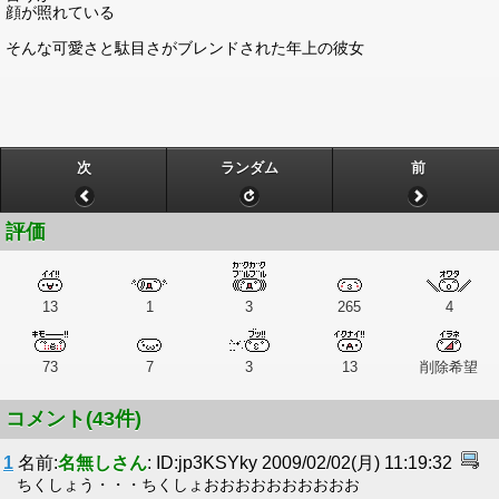
顔が照れている
そんな可愛さと駄目さがブレンドされた年上の彼女
次
ランダム
前
評価
13
1
3
265
4
73
7
3
13
削除希望
コメント(43件)
1
名前:
名無しさん
: ID:jp3KSYky 2009/02/02(月) 11:19:32
ちくしょう・・・ちくしょおおおおおおおおおお