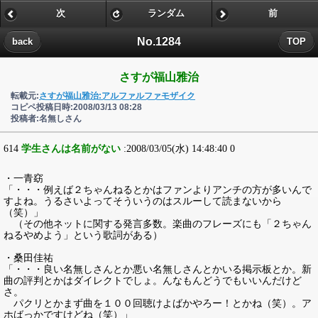
次
ランダム
前
No.1284
back
TOP
さすが福山雅治
転載元:
さすが福山雅治:アルファルファモザイク
コピペ投稿日時:2008/03/13 08:28
投稿者:名無しさん
614
学生さんは名前がない
:2008/03/05(水) 14:48:40 0
・一青窈
「・・・例えば２ちゃんねるとかはファンよりアンチの方が多いんで
すよね。うるさいよってそういうのはスルーして読まないから
（笑）」
（その他ネットに関する発言多数。楽曲のフレーズにも「２ちゃん
ねるやめよう」という歌詞がある）
・桑田佳祐
「・・・良い名無しさんとか悪い名無しさんとかいる掲示板とか。新
曲の評判とかはダイレクトでしょ。んなもんどうでもいいんだけど
さ。
パクリとかまず曲を１００回聴けよばかやろー！とかね（笑）。ア
ホばっかですけどね（笑）」