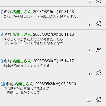
7
7
名前:
名無しさん
: 2008/03/15(土) 09:31:23
これだから福山は・・・ｗ織田さんも好きっすよ。
6
8
名前:
名無しさん
: 2008/03/27(木) 10:11:16
何かしら叩かれた上でこの発言だったら
そりゃあ一生付いて行きたくなるよなｗ
8
9
名前:
名無しさん
: 2008/03/30(日) 15:14:17
福山雅治かっけぇぇぇぇえええ
4
10
名前:
名無しさん
: 2008/05/24(土) 08:25:10
でも基本的に容認してるよね皆
一青窈はともかくとして
18