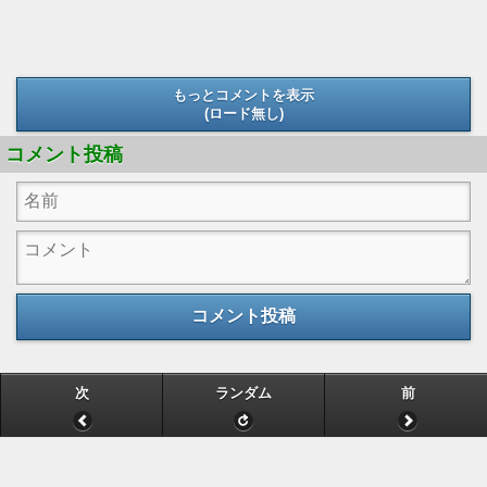
もっとコメントを表示
(ロード無し)
(ロード無し)
コメント投稿
コメント投稿
次
ランダム
前