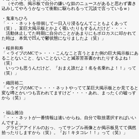
（その他、掲示板で自分の嫌いな奴のニュースがあると思わず書き
込みしてやろうかなって衝動に駆られるって冗談で言っているｗ）
・鬼束ちひろ
「・・・ネットを徘徊して一日入り浸るなんてこともよくあって
（笑）。某巨大掲示板とかよく覗いたりもするんだけど・・・・
活動休止してた時期に自分のことがあまりにもボロカスに叩かれて
た時は、本気で凹んで鬱状態になりましたよ（笑）」
・桜井和寿
「＜ライブのMCで＞・・・こんなこと言うとまた例の巨大掲示板にあ
ることないこと、ないことないこと滅茶苦茶書かれたりするよね！
（笑）
いっつも思うんだけど、『おまえ誰だよ！名を名乗れよ！！』って
（笑）」
・織田裕二
「＜ライブのMCで＞・・・ネットやってて某巨大掲示板とか見てると
変な噂とかいつも言われてますけど・・・・あれ、まったくの嘘っす
から（笑）」
・福山雅治
「・・・ネットが一番情報は速いからね。自分で取捨選択すればいい
んですよ。
グラビアアイドルのおっ、ってサンプル画像とか掲示板見てて偶然
拾ったりしますから（笑）。『お！キタコレ！！』って（笑）」