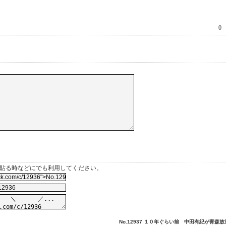
0
を貼る時などにでも利用してください。
No.12937 １０年ぐらい前 中田有紀が青森放送.