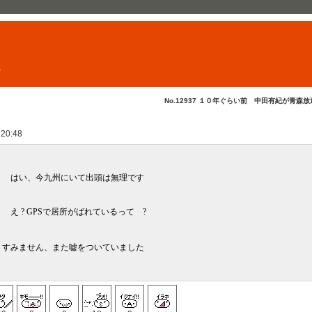
ト
No.12937 １０年ぐらい前 中田有紀が青森放送.
 20:48
 | はい、今九州にいて出頭は無理です
＿
￣￣| え ? GPSで居所がばれているって ?
ません、また嘘をついていました
／