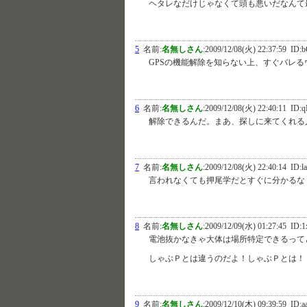
ヘタレなだけじゃなくて頭も悪いだなんて
5
名前:
名無しさん
:
2009/12/08(火) 22:37:59
ID:b
GPSの機能解除を知らない上、すぐバレ
6
名前:
名無しさん
:
2009/12/08(火) 22:40:11
ID:q
解除できるんだ。まあ、探しに来てくれる人が
7
名前:
名無しさん
:
2009/12/08(火) 22:40:14
ID:
言われなくても押尾学だとすぐに分かるな
8
名前:
名無しさん
:
2009/12/09(水) 01:27:45
ID:1
電池抜かなきゃ大体は場所特定できるって
しゃぶＰとは違うのだよ！しゃぶＰとは！
9
名前:
名無しさん
:
2009/12/10(木) 09:39:59
ID:a