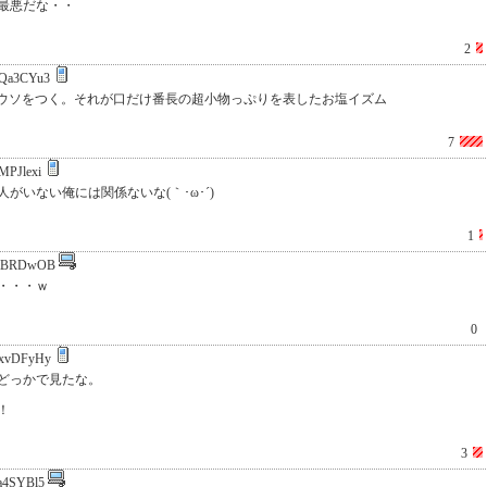
最悪だな・・
2
Qa3CYu3
るウソをつく。それが口だけ番長の超小物っぷりを表したお塩イズム
7
MPJlexi
いない俺には関係ないな(｀･ω･´)
1
laBRDwOB
・・・ｗ
0
xvDFyHy
どっかで見たな。
！
3
a4SYBl5