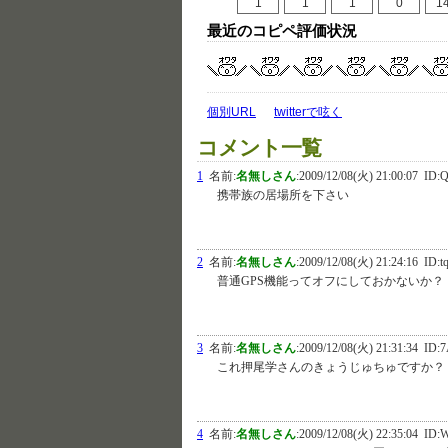
1
1
1
0
1
最近のコピペ評価状況
個別URL
twitterで呟く
コメント一覧
1
名前:
名無しさん
:
2009/12/08(火) 21:00:07
ID:Q
携帯族の居場所を下さい
2
名前:
名無しさん
:
2009/12/08(火) 21:24:16
ID:t
普通GPS機能ってオフにしておかないか？
3
名前:
名無しさん
:
2009/12/08(火) 21:31:34
ID:7
これ押尾学さんのきょうじゅちゅですか？
4
名前:
名無しさん
:
2009/12/08(火) 22:35:04
ID: