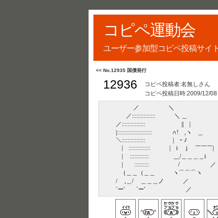
コピペ運動会
ユーザー参加型コピペ投稿サイ
<< No.12935 国債発行
12936
コピペ投稿者:名無しさん
コピペ投稿日時:
2009/12/08
／ ＼
／:::::::::::::::: ＼ ＿
／:::::::::::::::: ||
|:::::::::::::::::::::::: ∩! ,ヽ 
＼:::::::::::::::: | ｰ ﾉ
| ::::::::::::::: | i ｊ ￣
| ::::::::::::: ゝ__/＿＿＿＿i
| :::::::::: / ／
（＿＿（＿＿ ヽ⌒⌒⌒ヽ すみ
/ ,＿/ ＿＿＿ノ ／
`ー' `ー' 