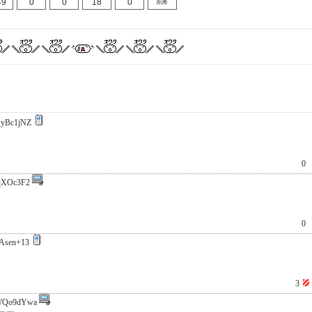
49
0
0
18
0
削希
yBc1jNZ
0
qXOc3F2
0
Asen+13
3
WQo9dYwa