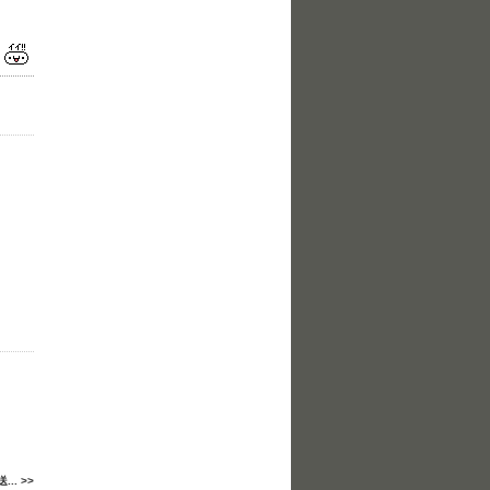
.. >>