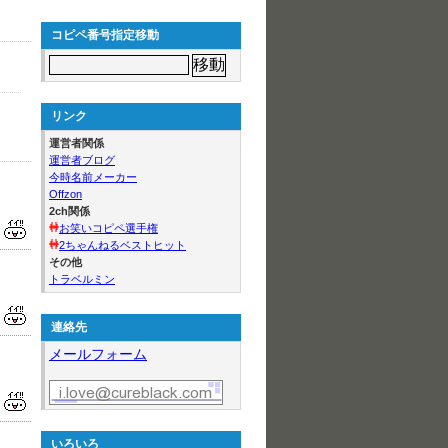
コピペ番号指定移動
リンク
運営者関係
運営者ブログ
今時名前メーカー
Offzon
2ch関係
お笑いコピペ選手権
2ちゃんねるベストヒット
その他
トラベルミン
連絡先
メールフォーム
いろいろ