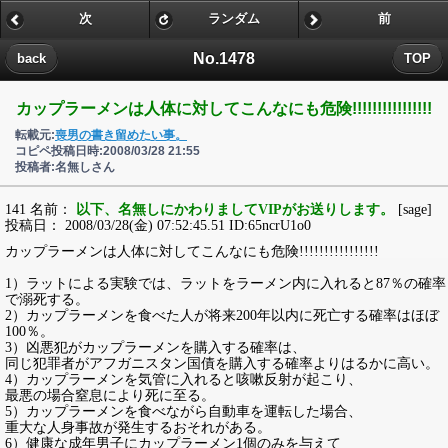
次
ランダム
前
No.1478
back
TOP
カップラーメンは人体に対してこんなにも危険!!!!!!!!!!!!!!!!
転載元:
喪男の書き留めたい事。
コピペ投稿日時:2008/03/28 21:55
投稿者:名無しさん
141 名前：
以下、名無しにかわりましてVIPがお送りします。
[sage]
投稿日： 2008/03/28(金) 07:52:45.51 ID:65ncrU1o0
カップラーメンは人体に対してこんなにも危険!!!!!!!!!!!!!!!!
1）ラットによる実験では、ラットをラーメン内に入れると87％の確率
で溺死する。
2）カップラーメンを食べた人が将来200年以内に死亡する確率はほぼ
100％。
3）凶悪犯がカップラーメンを購入する確率は、
同じ犯罪者がアフガニスタン国債を購入する確率よりはるかに高い。
4）カップラーメンを気管に入れると咳嗽反射が起こり、
最悪の場合窒息により死に至る。
5）カップラーメンを食べながら自動車を運転した場合、
重大な人身事故が発生するおそれがある。
6）健康な成年男子にカップラーメン1個のみを与えて