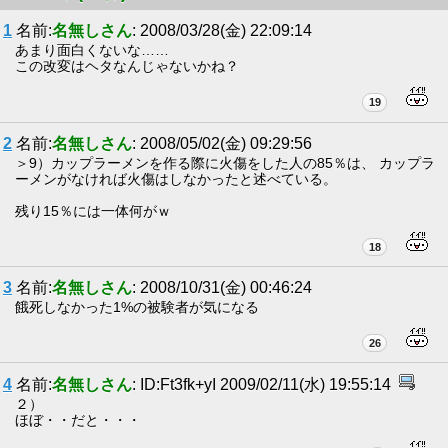
1
名前:
名無しさん
: 2008/03/28(金) 22:09:14
あまり面白くないな……
この改変はヘタなんじゃないかね？
19
2
名前:
名無しさん
: 2008/05/02(金) 09:29:56
＞9）カップラーメンを作る際に火傷をした人の85％は、 カップラ
ーメンがなければ火傷はしなかったと述べている。
残り15％には一体何がｗ
18
3
名前:
名無しさん
: 2008/10/31(金) 00:46:24
餓死しなかった1%の被験者が気になる
26
4
名前:
名無しさん
: ID:Ft3fk+yI 2009/02/11(水) 19:55:14
２）
ほぼ・・だと・・・