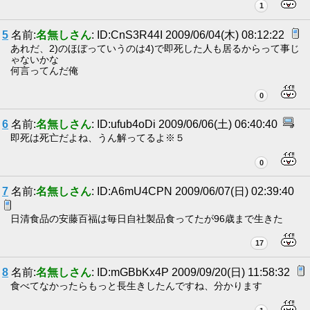
1
5
名前:
名無しさん
: ID:CnS3R44I 2009/06/04(木) 08:12:22
あれだ、2)のほぼっていうのは4)で即死した人も居るからって事じ
ゃないかな
何言ってんだ俺
0
6
名前:
名無しさん
: ID:ufub4oDi 2009/06/06(土) 06:40:40
即死は死亡だよね、うん解ってるよ※５
0
7
名前:
名無しさん
: ID:A6mU4CPN 2009/06/07(日) 02:39:40
日清食品の安藤百福は毎日自社製品食ってたが96歳まで生きた
17
8
名前:
名無しさん
: ID:mGBbKx4P 2009/09/20(日) 11:58:32
食べてなかったらもっと長生きしたんですね、分かります