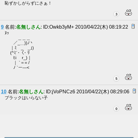
恥ずかしがらずにさぁ！
3
9
名前:
名無しさん
: ID:Owkb3yM+ 2010/04/22(木) 08:19:22
ﾇｯ
＿＿＿
／_＿))ﾉ丶
｜ﾐ _ _｣)
(^ﾐ´･〈･ ﾘ
ﾋi r_)｜
｜ `＝= /
ﾉ `ー—<
5
10
名前:
名無しさん
: ID:jVoPNCz6 2010/04/22(木) 08:29:06
ブラックはいらない子
0