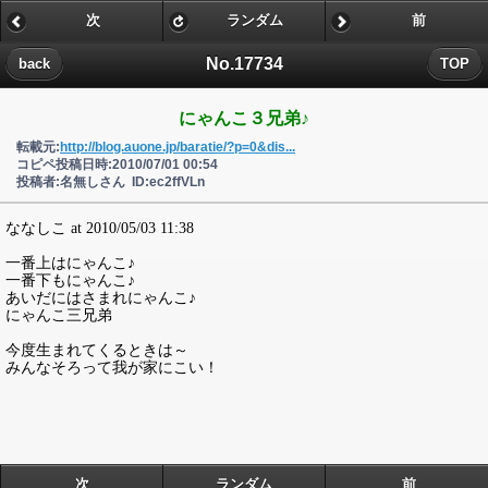
次
ランダム
前
No.17734
back
TOP
にゃんこ３兄弟♪
転載元:
http://blog.auone.jp/baratie/?p=0&dis...
コピペ投稿日時:2010/07/01 00:54
投稿者:名無しさん ID:ec2ffVLn
ななしこ at 2010/05/03 11:38
一番上はにゃんこ♪
一番下もにゃんこ♪
あいだにはさまれにゃんこ♪
にゃんこ三兄弟
今度生まれてくるときは～
みんなそろって我が家にこい！
次
ランダム
前