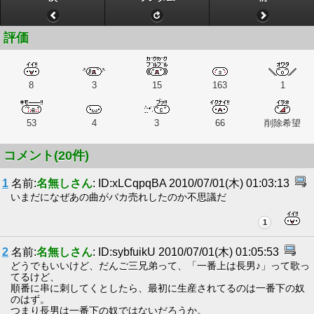
評価
8
3
15
163
1
53
4
3
66
削除希望
コメント(20件)
1
名前:
名無しさん
: ID:xLCqpqBA 2010/07/01(木) 01:03:13
いまだになぜあの曲がバカ売れしたのか不思議だ
1
2
名前:
名無しさん
: ID:sybfuikU 2010/07/01(木) 01:05:53
どうでもいいけど、だんご三兄弟って、「一番上は長男♪」って歌っ
てるけど、
順番に串に刺してくとしたら、最初に生産されてるのは一番下の奴
のはず。
つまり長男は一番下の奴ではないだろうか。