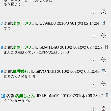
ちつ←スヌーピーに見えてきた
もう寝よう
0
7
名前:
名無しさん
: ID:Uy9ifsUJ 2010/07/01(木) 02:14:04
でつ
3
8
名前:
名無しさん
: ID:5M+fTDhU 2010/07/01(木) 02:40:52
まんこ３姉妹っていうエロゲの話しようぜ
0
9
名前:
亀井義行
: ID:b9VO7bUB 2010/07/01(木) 03:10:49
世界のＫＡＭＥＩ ９
0
10
名前:
名無しさん
: ID:kEibNn19 2010/07/01(木) 09:23:47
９ゲッターうざい
7