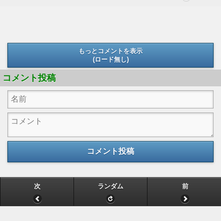
もっとコメントを表示
(ロード無し)
(ロード無し)
コメント投稿
コメント投稿
次
ランダム
前