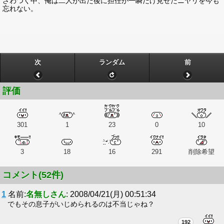
ざわつく中、俺は二人が出た後に担任が一瞬だけ見せたニヤリを今も
忘れない。
次
ランダム
前
評価
301
1
23
0
10
3
18
16
291
削除希望
コメント(52件)
1
名前:
名無しさん
: 2008/04/21(月) 00:51:34
でもその息子がいじめられるのは不当じゃね？
192