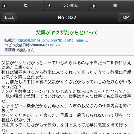
次
ランダム
前
No.1832
back
TOP
父親がヤクザだからといって
転載元:
http://58.xmbs.jp/n3.php?ID=cp&c_num=...
コピペ投稿日時:2008/04/21 00:25
投稿者:名無しさん
父親がヤクザだからといっていじめられるのは不当だって担任に訴え
に来た母親がいた。
担任は謝罪させるから教室に来てくれって言ったそうで，教壇に母親
と息子を隣に立たせた。
「お前たちの中にＡ君の父親がやくざだからっていじめた奴らがいる
そうだな？」
このとき教室はシーンとしていじめてた奴らはちょっとびびってた。
「親の職業で差別してはいけない。仕事はどんな仕事でも立派な仕事
だ。
ちょうどいい機会だからお母さん、Ａ君のお父さんの仕事内容を皆に
教えて
やってください。」と言った。母親は一瞬信じられないって顔をして
担任を睨みつけ、
顔を真っ赤にしながら子供の手を引っ張って足早に教室を出て行っ
た。