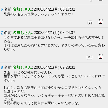
6
名前:
名無しさん
: 2008/04/21(月) 05:17:32
兄貴のぉぉぉぉ位牌ぃぃぃぃぃぃ〜〜ヤクザ！
13
7
名前:
名無しさん
: 2008/04/21(月) 08:24:37
ヤクザである父親に手を出せないから、手を出せる子供の方をいじ
める。
それは結局ただの弱いものいじめで、ヤクザのやっている事と変わ
らない。
101
8
名前:
名無しさん
: 2008/04/21(月) 09:28:31
まぁ、いじめは確かにいかんわ。
相手が悪いことしてるから、こっちも悪いことしていいってわけで
はない。
しかし、親父も家族が世間に冷ややかな目で見られとうないなら、
足洗うべきだ。
自分が変わらなきゃ、いくらギャーギャー弱いものいじめだ何だ騒
ごうと
世間の目なんてそう簡単にゃ変わらんのだからな。