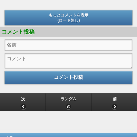
もっとコメントを表示
(ロード無し)
(ロード無し)
コメント投稿
コメント投稿
次
ランダム
前