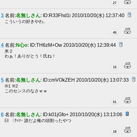
27
3
名前:
名無しさん
: ID:R33Fhd1i 2010/10/20(水) 12:37:40
こういうの好きやわ。
45
4
名前:
N心o
: ID:TH6zM+Ow 2010/10/20(水) 12:39:44
米２
わぁ！ありがとう！氏ね！
15
5
名前:
名無しさん
: ID:cmVOkZEH 2010/10/20(水) 13:07:33
※1 ※2
このセンスのなさｗｗ
51
6
名前:
名無しさん
: ID:k01jGfo+ 2010/10/20(水) 13:13:06
臼 〈ｸｯｿｰ 誰だよ俺の頭割ったやつ
18