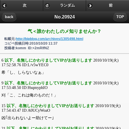
次
ランダム
前
No.20924
back
TOP
气＜誰かわたしのメ知りませんか？
転載元:
http://bipblog.com/archives/1305498.html
コピペ投稿日時:2010/10/20 11:37
投稿者:komm ID:+2mRlfNZ
6
以下、名無しにかわりましてVIPがお送りします
2010/10/19(火)
17:52:58.76 ID:L/v5wYEC0
希「し、しらないなぁ」
9
以下、名無しにかわりましてVIPがお送りします
2010/10/19(火)
17:53:48.50 ID:HsqmyphIO
刈「こ、これは俺のものだ！」
15
以下、名無しにかわりましてVIPがお送りします
2010/10/19(火)
17:54:43.47 ID:A0UCyWoaO
凶｢出られないよー助けてー｣
21
以下、名無しにかわりましてVIPがお送りします
2010/10/19(火)