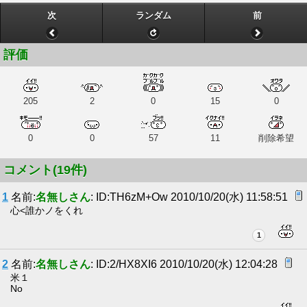
次
ランダム
前
評価
205
2
0
15
0
0
0
57
11
削除希望
コメント(19件)
1
名前:
名無しさん
: ID:TH6zM+Ow 2010/10/20(水) 11:58:51
心<誰かノをくれ
1
2
名前:
名無しさん
: ID:2/HX8XI6 2010/10/20(水) 12:04:28
米１
No