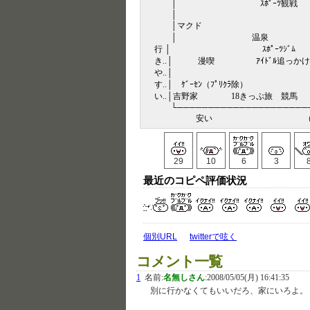
│ ｽﾎﾟｰﾂ観戦
│ ｷｬ
│マクド
│ 温泉
行 │ ｽﾎﾟｰﾂｼﾞﾑ
き..│ 漫喫 ｱｲﾄﾞﾙ追っかけ
や..│
す..│ ｹﾞｰｾﾝ（ﾌﾟﾘ
い..│吉野家 18きっ
└─────────────────────
安い （費
29
10
6
3
最近のコピペ評価状況
個別URL
twitterで呟く
コメント一覧
1
名前:
名無しさん
:
2008/05/05(月) 16:41:35
別に行かなくてもいいだろ、家にいろよ。