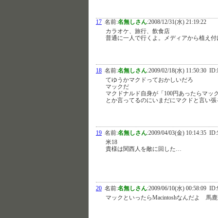
17
名前:
名無しさん
:
2008/12/31(水) 21:19:22
カラオケ、旅行、飲食店
普通に一人で行くよ。メディアから植え付
18
名前:
名無しさん
:
2009/02/18(水) 11:50:30
ID:
てゆうかマクドっておかしいだろ
マックだ
マクドナルド自身が「100円あったらマッ
とか言ってるのにいまだにマクドと言い張
19
名前:
名無しさん
:
2009/04/03(金) 10:14:35
ID:
米18
貴様は関西人を敵に回した…
20
名前:
名無しさん
:
2009/06/10(水) 00:58:09
ID:
マックといったらMacintoshなんだよ 馬