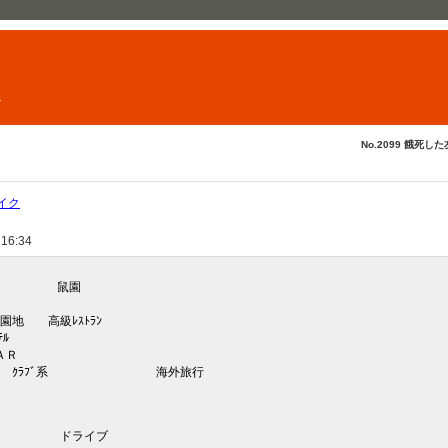
ト
No.2099 餓死した
イク
 16:34
 鼠園
 高級ﾚｽﾄﾗﾝ
ﾙ
Ｒ
ﾗﾌﾞ系 海外旅行
イブ