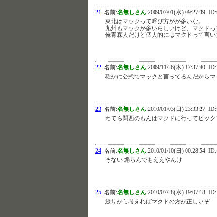
21
名前:
名無しさん
:
2009/07/01(水) 09:27:39
ID:
東北はマックって呼び方がが多いな。
九州もマックが多いらしいけど、マクドっ
俺青森人だけど個人的にはマクドって言い
22
名前:
名無しさん
:
2009/11/26(木) 17:37:40
ID:
確かに公式でマックと言ってるんだからマ
23
名前:
名無しさん
:
2010/01/03(日) 23:33:27
ID:
わてら関西のもんはマクドに行ってビック
24
名前:
名無しさん
:
2010/01/10(日) 00:28:54
ID:
そない 煽らんでもええやんけ
25
名前:
名無しさん
:
2010/07/28(水) 19:07:18
ID:
綴りから考えればマクドの方が正しいぞ