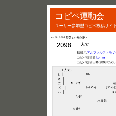
コピペ運動会
ユーザー参加型コピペ投稿サイ
<< No.2097 野茂とホモの違い
2098
一人で
転載元:
アルファルファモザ
コピペ投稿者:
komm
コピペ投稿日時:
2008/05/05
（１人で）
行 │ 109
き .│
に .│ ﾎﾞｰﾘﾝｸﾞ 遊園地
.く │ ﾃｰﾏﾊﾟｰｸ ﾘｿﾞｰﾄﾎﾃ
い .│ ＢＡ
│ ｶﾗｵｹ ｸ
│ 水族館
│
│ ﾌｧﾐﾚｽ
│ ドラ