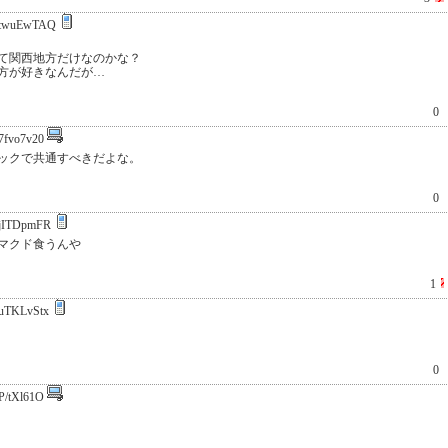
twuEwTAQ
て関西地方だけなのかな？
方が好きなんだが…
0
7fvo7v20
ックで共通すべきだよな。
0
jITDpmFR
マクド食うんや
1
uTKLvStx
0
P/tXl61O