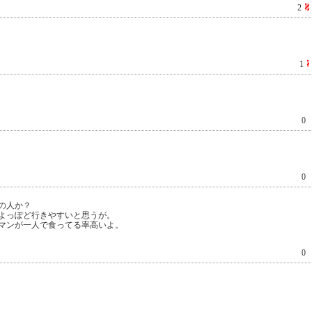
2
1
0
0
の人か？
よっぽど行きやすいと思うが。
マンが一人で食ってる率高いよ。
0