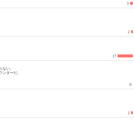
3
2
17
らない。
ウンターだ。
0
2