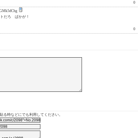
0
GMk5dChg
ットだろ ぱかが！
0
を貼る時などにでも利用してください。