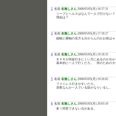
2
名前:
名無しさん
:
2008/05/05(月) 16:57:31
ソープとヘルスはなんで一人で行けない？
理由は？
3
名前:
名無しさん
:
2008/05/05(月) 17:18:27
縦軸と横軸の見方も分からんのかお前はｗ
4
名前:
名無しさん
:
2008/05/05(月) 19:18:55
ＢＡＲが何故行きにくい方にあるのか分か
基本的に一人で行くだろ。 何のためのカ
5
名前:
名無しさん
:
2008/05/05(月) 19:26:02
ファミレス行きやすいだろ。
深夜なんか一人でいる奴かなりいるし。
6
名前:
名無しさん
:
2008/05/05(月) 20:03:10
多々同意できない点がある。