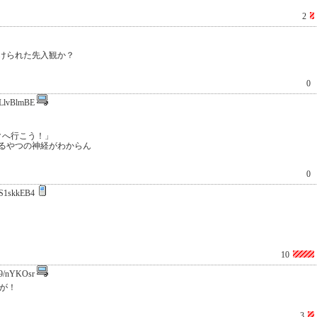
2
けられた先入観か？
0
LlvBlmBE
クへ行こう！」
るやつの神経がわからん
0
S1skkEB4
10
9/nYKOsr
鹿が！
3