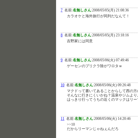
7
名前:
名無しさん
:
2008/05/05(月) 21:08:36
カラオケと海外旅行が同列だなんて！
8
名前:
名無しさん
:
2008/05/05(月) 23:18:16
吉野家には同意
9
名前:
名無しさん
:
2008/05/06(火) 07:49:46
ゲーセンのプリクラ除がワロタｗ
10
名前:
名無しさん
:
2008/05/06(火) 09:26:48
マクドって書いてあることからして西の方
そんなに行きにくいかね？温泉やジムより
はっきり行ってうちの近くのマックはリー
11
名前:
名無しさん
:
2008/05/06(火) 14:20:46
>>10
だからリーマンじゃねぇんだろ