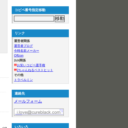
コピペ番号指定移動
リンク
運営者関係
運営者ブログ
今時名前メーカー
Offzon
2ch関係
お笑いコピペ選手権
2ちゃんねるベストヒット
その他
トラベルミン
連絡先
メールフォーム
いろいろ