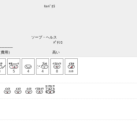
ﾊﾞｸﾗ
ｸﾗ除） ソープ・ヘルス
ぷ旅 競馬 ﾊﾟﾁﾝｺ
─────
用） 高い
8
5
4
4
8
削希