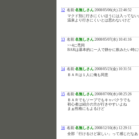
12
名前:
名無しさん
:
2008/05/06(火) 22:46:52
マクド別に行きにくいほうには入ってない
温泉より行きにくいとは思わないけど
13
名前:
名無しさん
:
2008/05/07(水) 10:41:16
>>4に禿同
BARは基本的に一人で静かに飲みたい時
14
名前:
名無しさん
:
2008/05/23(金) 10:31:51
ＢＡＲは１人に俺も同意
15
名前:
名無しさん
:
2008/07/09(水) 08:25:26
ＢＡＲでもソープでもキャバクラでも
初心者は紹介の方が行きやすいよね
まぁ性格にもよるけど
16
名前:
名無しさん
:
2008/12/10(水) 12:29:11
全部「行けるけど寂しい」って感じだなあ