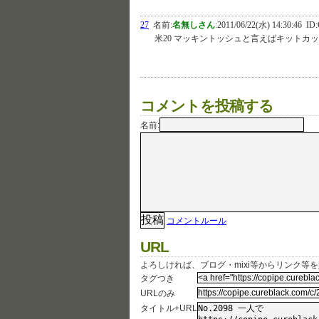
27
名前:
名無しさん
:
2011/06/22(水) 14:30:46
ID:
米20 マッキントッシュと言えばキットカ
コメントを投稿する
名前:
コメントルール
URL
よろしければ、ブログ・mixi等からリンク等
タグつき
URLのみ
タイトル+URL