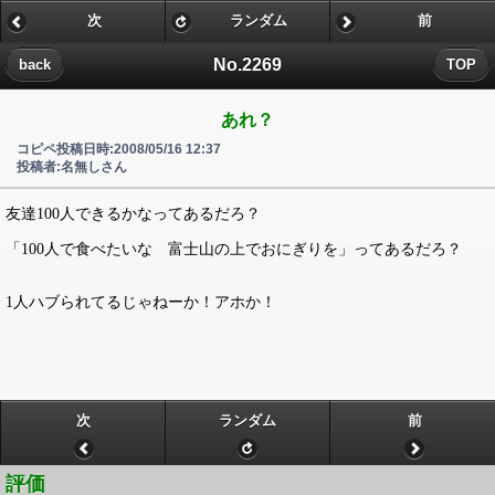
次
ランダム
前
No.2269
back
TOP
あれ？
コピペ投稿日時:2008/05/16 12:37
投稿者:名無しさん
友達100人できるかなってあるだろ？
「100人で食べたいな 富士山の上でおにぎりを」ってあるだろ？
1人ハブられてるじゃねーか！アホか！
次
ランダム
前
評価