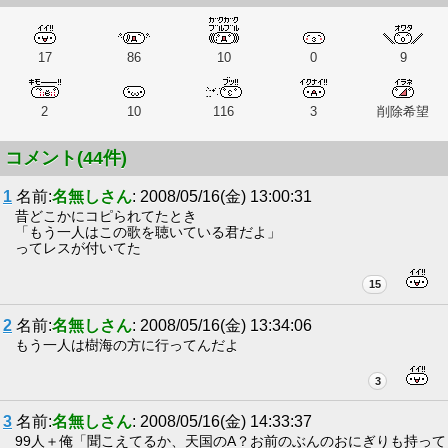
17
86
10
0
9
2
10
116
3
削除希望
コメント(44件)
1
名前:
名無しさん
: 2008/05/16(金) 13:00:31
昔どこかにコピられてたとき
「もう一人はこの歌を聴いている君だよ」
ってレスが付いてた
15
2
名前:
名無しさん
: 2008/05/16(金) 13:34:06
もう一人は樹海の方に行ってんだよ
3
3
名前:
名無しさん
: 2008/05/16(金) 14:33:37
99人＋俺「聞こえてるか、天国のA？お前のぶんのおにぎりも持って