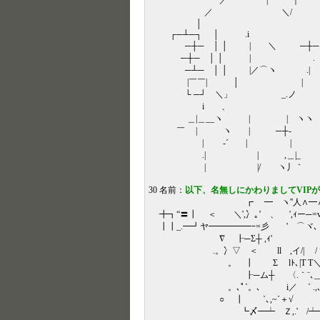
／ | ｜ 
／ ＼/ ／
│
┌─┴─┐ │ .i 
─┼─ │ │ | 
─┼─ │ │ | .
─┴─ │ │ |／⌒ヽ 
|￣￣| │ | .|
└ ─┘ ＼」 _.
i 、
＿|＿__ヽ | | ヽ
￣ | ヽ | ─┼- 
| -´ | | |
.| | ,＿|
| |/ ヽ丿｀ し
30 名前：
以下、名無しにかわりましてVIP
┏ ━ゝヽ''人∧━∧从━〆
╋┓“〓┃ ＜ ゝ＼',冫｡’ 、 ',ｨー
┃┃_.━┛ヤ━━━━━ｰ=彡 ' ⌒
∇ ┠─Σ┼ ,ｨ' ', 仆､,´ ┨
.。冫▽ ＜ ll ,イ/| /ヽ. 
。 ┃ Σ lﾄ､|T T＼|┬
┠─ム┼ 〈.｀¨､___ 
。､ﾟ`。､ i／ ` .,､___〉
○ ┃ `､,~´＋
┗〆━┷ Ｚ,.' /┷━''ｏ