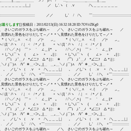
＿＿_＿＿＿||＿__＿＿＿＿ .ﾉ ./⌒)∧ / ..._＿＿＿＿＿_＿＿＿||＿__
＿＿＿＿＿|__| ／ し'.ヽ （ .∨ /＼＿＿＿＿＿＿＿
:::::::::::::::::::::: ／／ し' / /＼ ￣::::::::::::::::::::::::::::::::::::::::::::
お送りします
[] 投稿日：2011/02/13(日) 16:32:18.28 ID:7OVt/ZKg0
＼ さいごのガラスをぶち破れ～ ／＼ さいごのガラスをぶち破れ～ ／
＼見慣れた景色をけりだして～／＊＊＼見慣れた景色をけりだして～／＊
（ ＼/ /＿∧ ＜./| ／|+ ,､_ *（ ＼/ /＿∧ ＜./| ／|+ ,､_
/ /Д｀/^ヽ / .| < /＊／ ∥. + ヽ/ /Д｀/^ヽ / .| < /＊／ ∥
/ /＼／ ,ﾍ j ￣ > ｀ ∠＿∥* 。 / /＼／ ,ﾍ j ￣ > ｀ ∠＿∥*
 し'＼i⌒ヽ ( ∠＞ + ｡|| |:: + し'＼i⌒ヽ ( ∠＞ + ｡|| |::
/⌒i ,i ﾞ＿ﾉ *∠二ﾌ △ *.|| |:: ＊ /⌒i ,i ﾞ＿ﾉ *∠二ﾌ △ *.|| |::
＼ﾉ .j⌒)∧ /Vﾞ ＊＿<＞｡_||＿ ＿｡＿＼ﾉ .j⌒)∧ /Vﾞ ＊＿<＞｡_||＿
。 ／し'ヽ （ .∨ + /＼＿＿＿|_| 。 ／し'ヽ （ .∨ + /＼＿＿＿|_|
 ／／ し' / /＼ +￣::::::::::::::::::: . ／／ し' / /＼ +￣:::::::::::::::::::
＼ さいごのガラスをぶち破れ～ ／＼ さいごのガラスをぶち破れ～ ／
＼見慣れた景色をけりだして～／＊＊＼見慣れた景色をけりだして～／＊
（ ＼/ /＿∧ ＜./| ／|+ ,､_ *（ ＼/ /＿∧ ＜./| ／|+ ,､_
 /Д｀/^ヽ / .| < /＊／ ∥. + ヽ/ /Д｀/^ヽ / .| < /＊／ ∥.
/ /＼／ ,ﾍ j ￣ > ｀ ∠＿∥* 。 / /＼／ ,ﾍ j ￣ > ｀ ∠＿∥*
 し'＼i⌒ヽ ( ∠＞ + ｡|| |:: + し'＼i⌒ヽ ( ∠＞ + ｡|| |::
/⌒i ,i ﾞ＿ﾉ *∠二ﾌ △ *.|| |:: ＊ /⌒i ,i ﾞ＿ﾉ *∠二ﾌ △ *.|| |::
＼ﾉ .j⌒)∧ /Vﾞ ＊＿<＞｡_||＿ ＿｡＿＼ﾉ .j⌒)∧ /Vﾞ ＊＿<＞｡_||＿
。 ／し'ヽ （ .∨ + /＼＿＿＿|_| 。 ／し'ヽ （ .∨ + /＼＿＿＿|_|
 ／／ し' / /＼ +￣::::::::::::::::::: . ／／ し' / /＼ +￣:::::::::::::::::::
＼ さいごのガラスをぶち破れ～ ／＼ さいごのガラスをぶち破れ～ ／