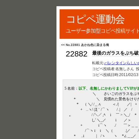
コピペ運動会
ユーザー参加型コピペ投稿サイ
<< No.22881 あかね色に染まる俺
22882
最後のガラスをぶち破
転載元:
バレンタインらしい
コピペ投稿者:名無しさん 投稿
コピペ投稿日時:
2011/02/13
5 名前：
以下、名無しにかわりましてVIPが
＼ さいごのガラスをぶち
＊ ＼ 見慣れた景色をけりだし
* （ ＼/ /＿∧ ＜./| ／|
+ ..ヽ/ /Д｀/⌒ヽ / .|
。 / /＼／ ,ﾍ i ￣ > ＼_/ ＊ 
し' ＼_／ i ／＞
+ i⌒ヽ ./ ￣＞＿＿ + 。
/⌒ヽ i i ＼（ .|／ / ／＼ 
＊ ..i | /ヽ ヽ *∠＿_／ ￣ + 