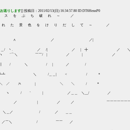
がお送りします
[] 投稿日：2011/02/13(日) 16:34:57.80 ID:DT6HennP0
 ス を ぶ ち 破 れ ～ ／
た 景 色 を け り だ し て ～ ／
 ＊ ＿
￣ヽ ∧ ／ ／|
＿＿/ 丶. ／ /| ／ | ╋ ／ 
┏┓ヽ ´⌒＼ ￣￣/ | ／ | 
┃┃ / ＼ / | ／ /
 ＼ /＿＿| < / ＊
 /ﾍ | ＼ ＼ / *
/ ｀ | ／＿＿ ＼__/ ／
 | ／ ／ ￣￣￣￣￣￣￣
＿／ / ／ ＿＿
￣＼ / ￣￣ 