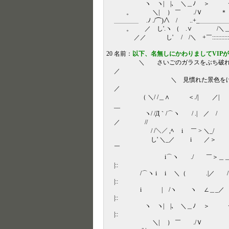
ヽ ヽ| |､ ＼＿ﾉ ＞ <＞
。 ＼| ） ￣ ./Ｖ ＊ 
＿＿＿＿ .ﾉ ./⌒)∧ / ..+_＿＿＿＿＿
。 ／ し'.ヽ （ .∨ /＼＿＿＿
／／ し' / /＼ +￣::::::::::::::::::::::::::::
20 名前：
以下、名無しにかわりましてVIP
＼ さいごのガラスをぶち
／
＼ 見慣れた景色をけり
／
（ ＼/ /＿∧ ＜./| ／
__
ヽ/ /Д｀/⌒ヽ / .| ／
／ //
/ /＼／ ,ﾍ i ￣ > ＼_
し' ＼_／ i ／＞
￣
i⌒ヽ ./ ￣＞＿＿
|::
/⌒ヽ i i ＼（ .|／ / 
|::
i | /ヽ ヽ ∠＿_／ 
|::
ヽ ヽ| |､ ＼＿ﾉ ＞ 
|::
＼| ） ￣ ./Ｖ