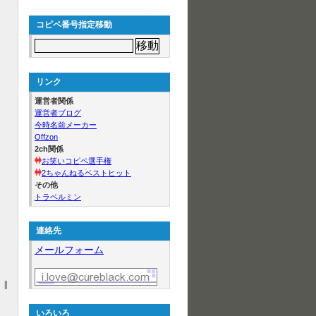
コピペ番号指定移動
リンク
運営者関係
運営者ブログ
今時名前メーカー
Offzon
2ch関係
お笑いコピペ選手権
2ちゃんねるベストヒット
/
その他
トラベルミン
連絡先
メールフォーム
|
いろいろ