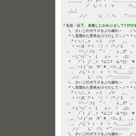
＿＿＿＿ .ﾉ ./⌒)∧ / ..._＿＿＿
／ し'.ヽ （ .∨ /＼＿＿＿
＿|__|
／／ し' / /＼ ￣:::::::::::::::::::::::::::
7 名前：
以下、名無しにかわりましてVIPが
＼ さいごのガラスをぶち破れ～ ／
＊＼見慣れた景色をけりだして～／＊＊
*（ ＼/ /＿∧ ＜./| ／|+ ,､_ *
+ ヽ/ /Д｀/^ヽ / .| < /＊／ ∥. + ヽ
。 / /＼／ ,ﾍ j ￣ > ｀ ∠＿∥* 。 
+ し'＼i⌒ヽ ( ∠＞ + ｡|| |:: +
＊ /⌒i ,i ﾞ＿ﾉ *∠二ﾌ △ *.|| |:: ＊ 
＿｡＿＼ﾉ .j⌒)∧ /Vﾞ ＊＿<＞｡_||＿ ＿｡＿
。 ／し'ヽ （ .∨ + /＼＿＿＿|_| 
／／ し' / /＼ +￣::::::::::::::::::: .
＼ さいごのガラスをぶち破れ～ ／
＊＼見慣れた景色をけりだして～／＊＊
*（ ＼/ /＿∧ ＜./| ／|+ ,､_ *
+ ヽ/ /Д｀/^ヽ / .| < /＊／ ∥. + ヽ/
。 / /＼／ ,ﾍ j ￣ > ｀ ∠＿∥* 。 
+ し'＼i⌒ヽ ( ∠＞ + ｡|| |:: +
＊ /⌒i ,i ﾞ＿ﾉ *∠二ﾌ △ *.|| |:: ＊ 
＿｡＿＼ﾉ .j⌒)∧ /Vﾞ ＊＿<＞｡_||＿ ＿｡＿
。 ／し'ヽ （ .∨ + /＼＿＿＿|_| 
／／ し' / /＼ +￣::::::::::::::::::: .
＼ さいごのガラスをぶち破れ～ ／