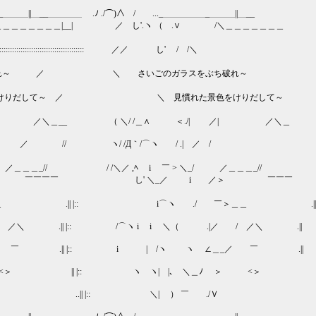
＿＿＿_＿＿＿||＿__＿＿＿＿ .ﾉ ./⌒)∧ / ..._＿＿＿＿＿_＿＿＿||＿__
＿＿＿＿＿|__| ／ し'.ヽ （ .∨ /＼＿＿＿＿＿＿＿
::::::::::::::::::::::::::::::: ／／ し' / /＼
::
破れ～ ／ ＼ さいごのガラスをぶち破れ～
だして～ ／ ＼ 見慣れた景色をけりだして～
| ／＼＿__ （ ＼/ /＿∧ ＜./| ／| ／＼＿
 / ／ // ヽ/ /Д｀/⌒ヽ / .| ／ /
/ ／＿＿＿_// / /＼／ ,ﾍ i ￣ > ＼_/ ／＿＿＿_//
 ￣￣￣￣ し' ＼_／ i ／＞ ￣￣￣
 .|| |:: i⌒ヽ ./ ￣＞＿＿ .||
／＼ .|| |:: /⌒ヽ i i ＼（ .|／ / ／＼ .||
￣ .|| |:: i | /ヽ ヽ ∠＿_／ ￣ .||
<＞ || |:: ヽ ヽ| |､ ＼＿ﾉ ＞ <＞ |
 ..|| |:: ＼| ） ￣ ./Ｖ