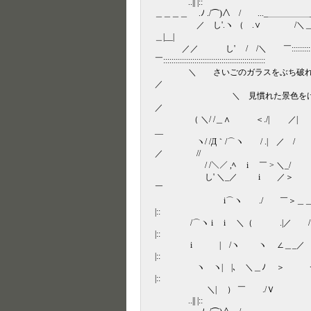
..|| |::
＿＿＿＿ .ﾉ ./⌒)∧ / ..._＿＿
／ し'.ヽ （ .∨ /＼＿＿＿
＿|__|
／／ し' / /＼ ￣::::::::::::::::::
￣:::::::::::::::::::::::::::::::::::::::::::::::
＼ さいごのガラスをぶち
／
＼ 見慣れた景色をけり
／
（ ＼/ /＿∧ ＜./| ／
__
ヽ/ /Д｀/⌒ヽ / .| ／
／ //
/ /＼／ ,ﾍ i ￣ > ＼_
し' ＼_／ i ／＞
￣
i⌒ヽ ./ ￣＞＿＿
|::
/⌒ヽ i i ＼（ .|／ / 
|::
i | /ヽ ヽ ∠＿_／ 
|::
ヽ ヽ| |､ ＼＿ﾉ ＞ 
|::
＼| ） ￣ ./Ｖ
..|| |::