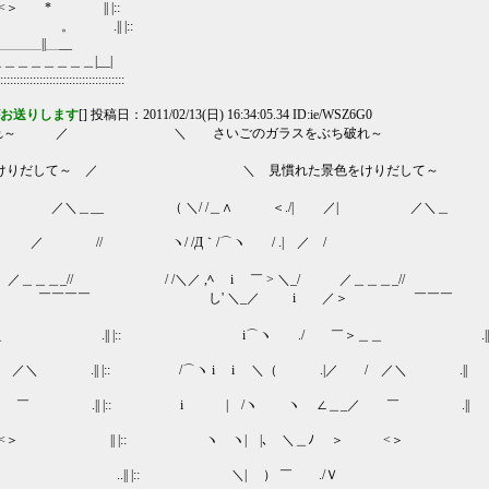
 * || |::
。 .|| |::
＿＿＿||＿__
＿＿＿＿＿|__|
:::::::::::::::::::::
がお送りします
[] 投稿日：2011/02/13(日) 16:34:05.34 ID:ie/WSZ6G0
破れ～ ／ ＼ さいごのガラスをぶち破れ～
だして～ ／ ＼ 見慣れた景色をけりだして～
| ／＼＿__ （ ＼/ /＿∧ ＜./| ／| ／＼＿
 / ／ // ヽ/ /Д｀/⌒ヽ / .| ／ /
/ ／＿＿＿_// / /＼／ ,ﾍ i ￣ > ＼_/ ／＿＿＿_/
 ￣￣￣￣ し' ＼_／ i ／＞ ￣￣￣
 .|| |:: i⌒ヽ ./ ￣＞＿＿ .||
／＼ .|| |:: /⌒ヽ i i ＼（ .|／ / ／＼ .||
￣ .|| |:: i | /ヽ ヽ ∠＿_／ ￣ .||
<＞ || |:: ヽ ヽ| |､ ＼＿ﾉ ＞ <＞ |
 ..|| |:: ＼| ） ￣ ./Ｖ