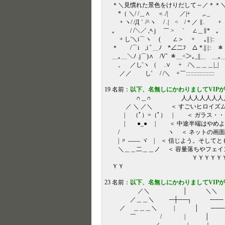
＊＼見慣れた景色をけりだして～／＊＊
*（ ＼/ /＿∧ ＜./| ／|+ ,､_ *
+ ヽ/ /Д｀/^ヽ / .| < /＊／ ∥. + ヽ
。 / /＼／ ,ﾍ j ￣ > ｀ ∠＿∥* 。 
+ し'＼i⌒ヽ ( ∠＞ + ｡|| |:: +
＊ /⌒i ,i ﾞ＿ﾉ *∠二ﾌ △ *.|| |:: ＊ 
＿｡＿＼ﾉ .j⌒)∧ /Vﾞ ＊＿<＞｡_||＿ ＿｡＿
。 ／し'ヽ （ .∨ + /＼＿＿＿|_| 
／／ し' / /＼ +￣::::::::::::::::::: .
19 名前：
以下、名無しにかわりましてVIP
∩＿∩ 人人人人人人人人人人人
／ ＼ ／＼ ＜ すごいヒロイズ
| （ﾟ）=（ﾟ） | ＜ ガラス・
| ●_● | ＜ 中途半端は
/ ヽ ＜ ネットの画面の向こ
| 〃 ------ ヾ
＼＿＿二＿＿ノ ＜ 容量落ちやフ
ＹＹＹＹＹＹＹＹＹＹＹＹＹＹ
ＹＹ
23 名前：
以下、名無しにかわりましてVIP
／＼ │ ＼＼
／＿＿＼ ─┼──┐ ───
／ ＿＿＿＼ | │ ──
￣ / | 