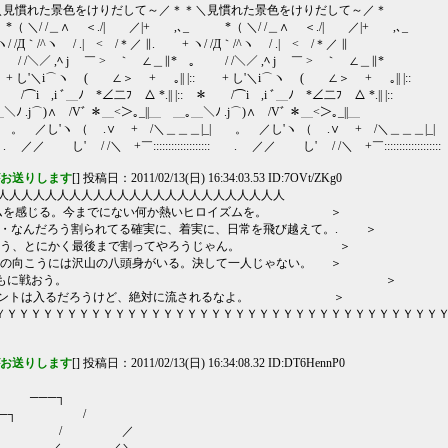
＼見慣れた景色をけりだして～／＊＊＼見慣れた景色をけりだして～／＊
（ ＼/ /＿∧ ＜./| ／|+ ,､_ *（ ＼/ /＿∧ ＜./| ／|+ ,､_
/ /Д｀/^ヽ / .| < /＊／ ∥. + ヽ/ /Д｀/^ヽ / .| < /＊／ ∥
/ /＼／ ,ﾍ j ￣ > ｀ ∠＿∥* 。 / /＼／ ,ﾍ j ￣ > ｀ ∠＿∥*
 し'＼i⌒ヽ ( ∠＞ + ｡|| |:: + し'＼i⌒ヽ ( ∠＞ + ｡|| |::
/⌒i ,i ﾞ＿ﾉ *∠二ﾌ △ *.|| |:: ＊ /⌒i ,i ﾞ＿ﾉ *∠二ﾌ △ *.|| |::
＼ﾉ .j⌒)∧ /Vﾞ ＊＿<＞｡_||＿ ＿｡＿＼ﾉ .j⌒)∧ /Vﾞ ＊＿<＞｡_||＿
。 ／し'ヽ （ .∨ + /＼＿＿＿|_| 。 ／し'ヽ （ .∨ + /＼＿＿＿|_|
 ／／ し' / /＼ +￣::::::::::::::::::: . ／／ し' / /＼ +￣:::::::::::::::::::
がお送りします
[] 投稿日：2011/02/13(日) 16:34:03.53 ID:7OVt/ZKg0
人人人人人人人人人人人人人人人人人人人人
ムを感じる。今までにない何か熱いヒロイズムを。 ＞
・・なんだろう割られてる確実に、着実に、日常を飛び越えて。. ＞
やめよう、とにかく最後まで割ってやろうじゃん。 ＞
うには沢山の八頭身がいる。決して一人じゃない。 ＞
 | ＜ 信じよう。そしてともに戦おう。 ＞
ェイントは入るだろうけど、絶対に流されるなよ。 ＞
ＹＹＹＹＹＹＹＹＹＹＹＹＹＹＹＹＹＹＹＹＹＹＹＹＹＹＹＹＹ
がお送りします
[] 投稿日：2011/02/13(日) 16:34:08.32 ID:DT6HennP0
 ───┐
──┐ /
│ / ／