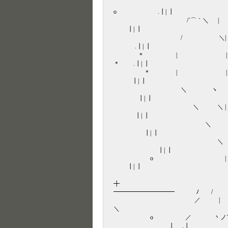
| ＼ 
o .┃| ┃
/´⌒｀＼ | 
┃| ┃
/ ＼| |
.┃| ┃
＊ | 
＊ .┃| ┃
＊ | | 
┃| ┃
＼ ヽ | 
┃| ┃
＼ ＼ |
┃| ┃
＼ | ヽ 
┃| ┃
＼ | 
┃| ┃
o |
┃| ┃
| /´
╋ ┃
━━━━━━━━━━ ﾉ / ﾉ
／ | /丶 
＼ ┃
o ／ 丶ノ
┃ .┃