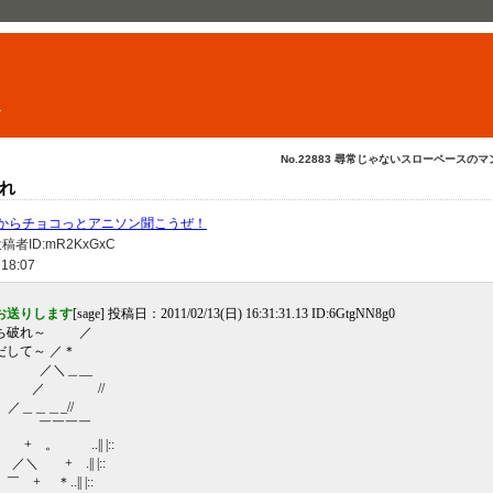
ト
No.22883 尋常じゃないスローペースのマン
れ
からチョコっとアニソン聞こうぜ！
者ID:mR2KxGxC
 18:07
お送りします
[sage] 投稿日：2011/02/13(日) 16:31:31.13 ID:6GtgNN8g0
破れ～ ／
て～ ／＊
 + ／＼＿__
 ／ / ／ //
／＿＿＿_//
 ￣￣￣￣
 ..|| |::
+ .|| |::
＊..|| |::