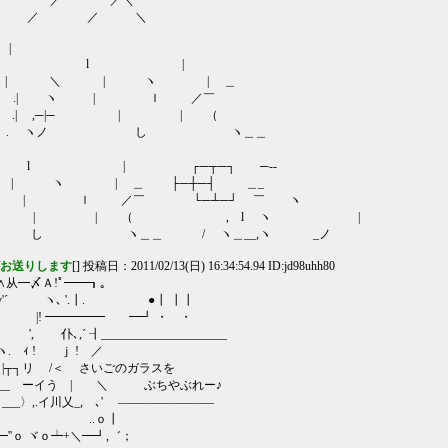
／ ／＼
 ／ ＼
|
＼ ─┼─ l |
 | ＼ | ヽ | ＿
.| .| ヽ | ｌ ／￣
 ,─|─ | | （
ノ . ヽノ し ヽ＿＿
ヽ l | ┌─┬─┐ ─--
| ヽ | ＿ ├─┼─┤ ＿_
 ｌ ／￣ └─┴─┘ ￣ ヽ
_ | | （ , l ヽ |
 ヽ＿＿ / ヽ＿__,ヽ _ノ
がお送りします
[] 投稿日：2011/02/13(日) 16:34:54.94 ID:jd98uhh80
Ａ!ﾟ━━┓。
─=v'´ ヽ､ '.┃. ●┃ ┃┃
ヾ､ |! ━━━━━ ━┛ ・ ・
_____________________
ｨ ! ｊ ! ／
┐リ /＜ さいごのガラスを
ーイう | ＼ ぶちやぶれー♪
,.イ川乂_, ､' ――――――――
√ ..ｏ┃
 ヾｏ┷+＼━┛,゛；