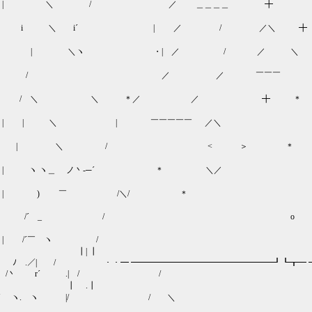
/ ／ ＿＿＿＿ ╋
i ＼ i´ | ／ / ／＼ 
 ＼ヽ ・| ／ / ／ 
| / ／ ／ ￣￣
/ ＼ ＼ ＊／ ／ ╋ ＊
| ＼ | ￣￣￣￣￣ ／
 | ＼ / < ＞ 
ヽ＿ ノ丶-─´ ＊ ＼／
) ￣ /＼/ ＊
 /´ _ / 
￣ ヽ /
| ┃
 .／| / ・・━ ━━━━━━━━━━━━━━━━━┛┗┳━ 
r´ .| / /
 .┃
´ ヽ. ヽ |/ / ＼