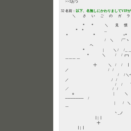
>>1おつ
32 名前：
以下、名無しにかわりましてVIP
＼ さ い ご の ガ ラ
* * ＼ 見 慣 れ 
*
＊ * +*
/ ＼ /
ヘ
* | ＼ / /＿
＊ ＼ / / 
￣￣￣ ￣
╋ ＼ / / 
／ / /
/ / ＼┻┻
／ ./ /
/ / ＼ ／
／ / /
o | ＼ ヽ 
─────── /
| / ＼ ／
￣
丶_ノ ＼
┃| ┃
╋ ／
┃| ┃