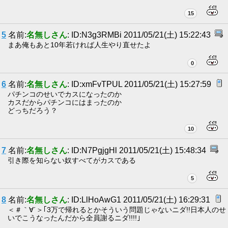
15
5
名前:
名無しさん
: ID:N3g3RMBi 2011/05/21(土) 15:22:43
まあ俺もあと10年若ければ人生やり直せたよ
0
6
名前:
名無しさん
: ID:xmFvTPUL 2011/05/21(土) 15:27:59
パチンコのせいでカスになったのか
カスだからパチンコにはまったのか
どっちだろう？
10
7
名前:
名無しさん
: ID:N7PgjgHl 2011/05/21(土) 15:48:34
引き際を知らない奴すべてがカスである
5
8
名前:
名無しさん
: ID:LlHoAwG1 2011/05/21(土) 16:29:31
＜＃｀∀´＞｢3万で帰れるとかそういう問題じゃないニダ!!日本人のせ
いでこうなったんだから全員謝るニダ!!!!｣