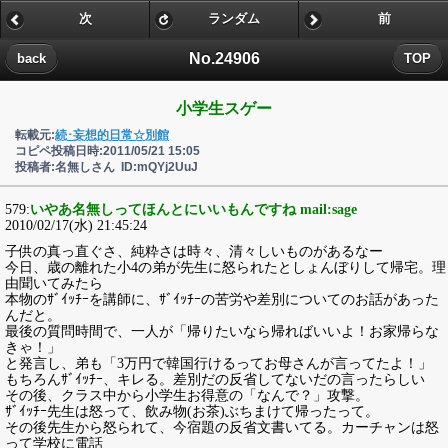
次
ランダム
前
No.24906
back
TOP
小学生スゲー
転載元:
続･妄想的日常☆別館
コピペ投稿日時:2011/05/21 15:05
投稿者:名無しさん ID:mQYj2UuJ
579:
いやあ名無しってほんとにいいもんですね mail:sage
2010/02/17(水) 21:45:24
子供の真っ直ぐさ、純粋さは時々、清々しいものがあるなー
今日、歳の離れた小4の弟が先生に怒られたとしょんぼりして帰宅。理
由聞いてみたら
本物のｻﾞｲｯﾁｰを講師に、ｻﾞｲｯﾁｰの苦労や差別についてのお話があった
んだと。
最後の質問時間で、一人が「帰りたいなら帰ればいいよ！お家帰らな
きゃ！」
と発言し、弟も「3万円で韓国行けるってお母さんが言ってたよ！」
もちろんｻﾞｲｯﾁｰ、キレる。差別だの反省してないだの言ったらしい
その後、クラス中から小学生お得意の「なんで？」攻撃。
ｻﾞｲｯﾁｰ先生は怒って、飲み物(お茶)ぶちまけて帰ったって。
その後先生から怒られて、今宿題の反省文書いてる。カーチャンは怒
って学校に電話