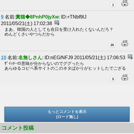
1
9
名前:
糞猫◆8PnhP0jyXw
: ID:+TNbf9lJ
2011/05/21(土) 17:02:38
まあ、韓国の人としても在日を受け入れたくないんだろ？
めんどくさいやつらだから
26
10
名前:
名無しさん
: ID:nEG/NFJ9 2011/05/21(土) 17:06:53
ｻﾞｲｯﾁｰの意味が分からないのでググったら
あらゆるコピペ系サイトのこのネタばかりがヒットしたでござる
5
もっとコメントを表示
(ロード無し)
(ロード無し)
コメント投稿