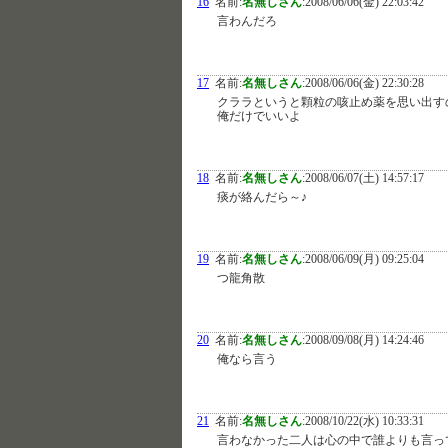
16
名前:
名無しさん
:
2008/06/06(金) 22:03:42
言わんだろ
17
名前:
名無しさん
:
2008/06/06(金) 22:30:28
クララというと顆粒の咳止め薬を思い出す
俺だけでいいよ
18
名前:
名無しさん
:
2008/06/07(土) 14:57:17
痰が絡んだら～♪
19
名前:
名無しさん
:
2008/06/09(月) 09:25:04
つ龍角散
20
名前:
名無しさん
:
2008/09/08(月) 14:24:46
俺なら言う
21
名前:
名無しさん
:
2008/10/22(水) 10:33:31
言わなかった二人は心の中で誰よりも言っ