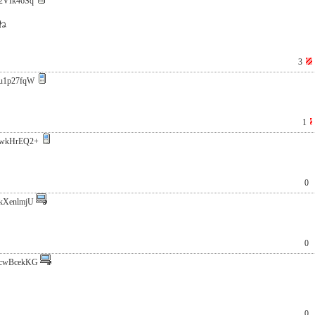
2VIk46Sq
ね
3
u1p27fqW
1
wkHrEQ2+
0
kXenlmjU
0
cwBcekKG
0