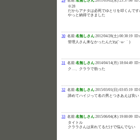
29
名前:
名無しさん
:
2011/03/02(水) 23:57:08
ID:
※28
だからアナタは必死でゆとりを叩くんです
やっと納得できました
30
名前:
名無しさん
:
2012/04/28(土) 00:38:19
ID:
管理人さん来なかったんだね(´･ω･｀)
31
名前:
名無しさん
:
2014/04/14(月) 18:04:49
ID:
ク…、クララで勃った
32
名前:
名無しさん
:
2015/03/01(日) 03:05:19
ID:
諦めてハイジって名の男とつきあえば良い
33
名前:
名無しさん
:
2015/06/04(木) 19:00:09
ID:
タイトル
クララさんは呆れてるだけで悩んでない