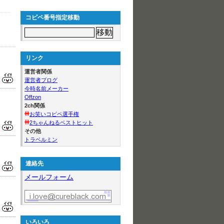
コピペ番号指定移動
リンク
運営者関係
運営者ブログ
今時名前メーカー
Offzon
2ch関係
お笑いコピペ選手権
2ちゃんねるベストヒット
その他
トラベルミン
連絡先
メールフォーム
いろいろ