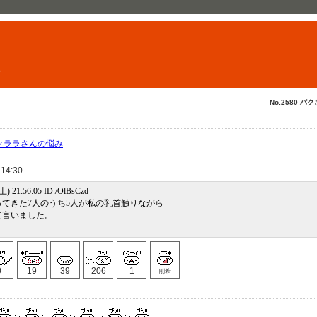
ト
No.2580 パク
 クララさんの悩み
 14:30
土) 21:56:05 ID:/OlBsCzd
てきた7人のうち5人が私の乳首触りながら
て言いました。
0
19
39
206
1
削希