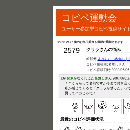
コピペ運動会
ユーザー参加型コピペ投稿サイ
<< No.2577 俺のお年玉貯金も母親に横領されます...
2579
クララさんの悩み
転載元:
すべらない名無し |
コピペ投稿者:名無しさん
コピペ投稿日時:
2008/06/06
139
おさかなくわえた名無しさん
2007/06/23(
＊＊くららって名前ですが今まで付き合っ
私が感じてくると「クララが勃った」っ
男ってバカじゃね！
6
5
1
27
最近のコピペ評価状況