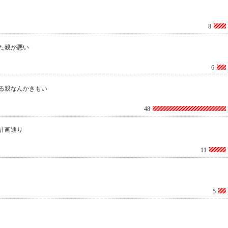
8
た親が悪い
6
る親なんかきもい
48
計画通り
11
5