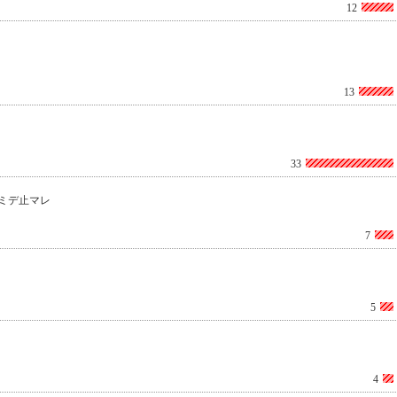
12
13
33
ミデ止マレ
7
5
4