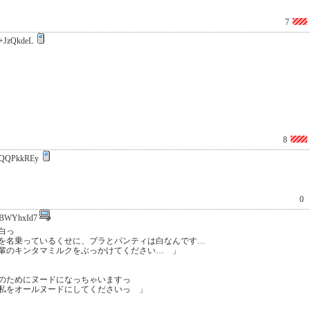
7
+JzQkdeL
8
QQPkkREy
0
BWYhxId7
白っ
クを名乗っているくせに、ブラとパンティは白なんです…
輩のキンタマミルクをぶっかけてください… 」
のためにヌードになっちゃいますっ
私をオールヌードにしてくださいっ 」