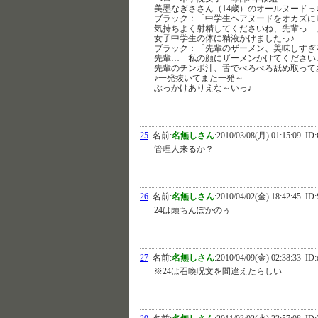
美墨なぎささん（14歳）のオールヌードっ
ブラック：「中学生ヘアヌードをオカズに
気持ちよく射精してくださいね、先輩っ 
女子中学生の体に精液かけましたっ♪
ブラック：「先輩のザーメン、美味しすぎ
先輩… 私の顔にザーメンかけてくださ
先輩のチンポ汁、舌でぺろぺろ舐め取って
♪一発抜いてまた一発～
ぶっかけありえな～いっ♪
25
名前:
名無しさん
:
2010/03/08(月) 01:15:09
ID:
管理人来るか？
26
名前:
名無しさん
:
2010/04/02(金) 18:42:45
ID
24は頭ちんぽかのぅ
27
名前:
名無しさん
:
2010/04/09(金) 02:38:33
ID:
※24は召喚呪文を間違えたらしい