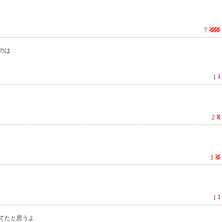
7
のは
1
2
3
1
てたと思うよ