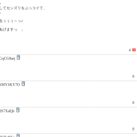
♪
してセンズリをぶっコイて、
」
るぅぅぅ～っ♪
い…
あげますっ 」
4
GqCG8aej
0
:SMYSKY7O
0
dS7XaEjb
0