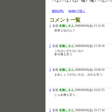
個別URL
twitterで呟く
コメント一覧
1
名前:
名無しさん
:
2008/06/06(金) 15:32:36
世界２位の人？
2
名前:
名無しさん
:
2008/06/06(金) 15:38:18
これはしかたないなw
多分俺も言う
3
名前:
名無しさん
:
2008/06/06(金) 16:00:50
まあしょうがないわな、おれも言う。
4
名前:
名無しさん
:
2008/06/06(金) 16:01:55
じゃあ俺も言う。
5
名前:
名無しさん
:
2008/06/06(金) 16:17:34