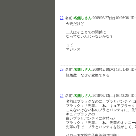
22
名前:
名無しさん
:
2009/03/27(金) 00:26:36
ID:
今更だけど
二人はそこまでの関係に
なってないんじゃないかな？
って
マジレス
23
名前:
名無しさん
:
2009/12/10(木) 18:51:40
ID:
龍角散←なぜか変換できる
24
名前:
名無しさん
:
2010/02/13(土) 03:43:26
ID:
名前はブラックなのに、ブラとパンティは
ブラック：「先輩… 私、キュアブラッ
こんないけない私のブラとパンティに、先
キュアブラックの
白いブラとパンティに射精っ♪
ブラック：「先輩… 私、先輩のオナニー
先輩の手で、ブラとパンティを脱がして、
ベローネ学院女子中等部2年桜組