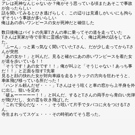
アレは死神なんじゃないか？俺がそう思っている頃またあそこで事故
が合ったらしい
話を聞いてみるとひき逃げらしく、この辺りは見通しがいいにも拘ら
ずそういう事故が多いらしい
俺はあの赤いワンピースの女が死神だと確信した
数日後俺はバイトの先輩Tさんの車に乗ってその道を走っていた
Tさんは実家が寺で非常に霊感が強いらしく、俺は死神の話をしてみ
た。
「ふーん」っと素っ気なく聞いていたTさん、だが少し走ってからTさ
んが突然
「あの女か！」と叫んだ。見ると確かにあの赤いワンピースを着た女
が道を歩いている！！
「そうです！あの女です！！」俺が叫ぶと「そうじゃない！あっち事
だ！！」と正面を指すT先輩
見ると顔の抉れた女が対向車線を走るトラックの方向を狂わそうと、
車体飛び移っている所だった！
「ハンドル頼んだぜ・・・」Tさんはそう呟くと車の窓から上半身を外
に出し、狙いを定め
「破ぁーーーーー！！」と叫んだ、するとTさんの両手から青白い光弾
が飛びだし、女の霊を吹き飛ばした
「これで安心だな・・・」そう呟いて片手でタバコに火をつけるTさ
ん。
寺生まれってスゲェ・・・その時初めてそう思った。