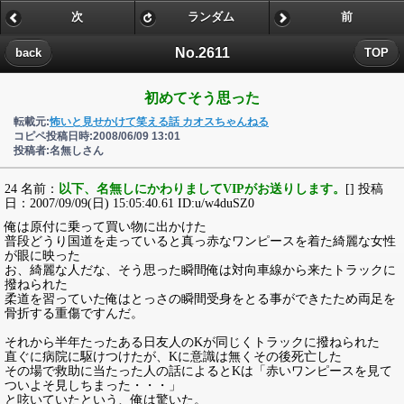
次
ランダム
前
No.2611
back
TOP
初めてそう思った
転載元:
怖いと見せかけて笑える話 カオスちゃんねる
コピペ投稿日時:2008/06/09 13:01
投稿者:名無しさん
24 名前：
以下、名無しにかわりましてVIPがお送りします。
[] 投稿
日：2007/09/09(日) 15:05:40.61 ID:u/w4duSZ0
俺は原付に乗って買い物に出かけた
普段どうり国道を走っていると真っ赤なワンピースを着た綺麗な女性
が眼に映った
お、綺麗な人だな、そう思った瞬間俺は対向車線から来たトラックに
撥ねられた
柔道を習っていた俺はとっさの瞬間受身をとる事ができたため両足を
骨折する重傷ですんだ。
それから半年たったある日友人のKが同じくトラックに撥ねられた
直ぐに病院に駆けつけたが、Kに意識は無くその後死亡した
その場で救助に当たった人の話によるとKは「赤いワンピースを見て
ついよそ見しちまった・・・」
と呟いていたという、俺は驚いた。