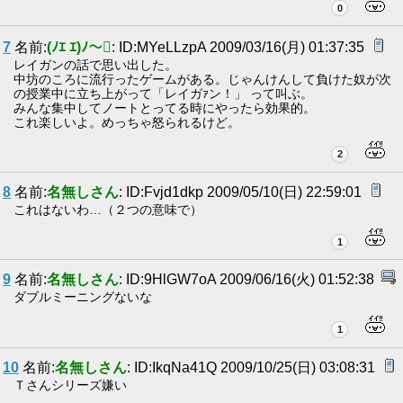
0
7
名前:
(ﾉｴ ｴ)ﾉ〜
: ID:MYeLLzpA 2009/03/16(月) 01:37:35
レイガンの話で思い出した。
中坊のころに流行ったゲームがある。じゃんけんして負けた奴が次
の授業中に立ち上がって「レイガｧン！」 って叫ぶ。
みんな集中してノートとってる時にやったら効果的。
これ楽しいよ。めっちゃ怒られるけど。
2
8
名前:
名無しさん
: ID:Fvjd1dkp 2009/05/10(日) 22:59:01
これはないわ…（２つの意味で）
1
9
名前:
名無しさん
: ID:9HlGW7oA 2009/06/16(火) 01:52:38
ダブルミーニングないな
1
10
名前:
名無しさん
: ID:IkqNa41Q 2009/10/25(日) 03:08:31
Ｔさんシリーズ嫌い