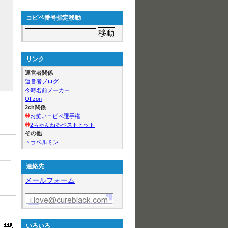
コピペ番号指定移動
リンク
運営者関係
運営者ブログ
今時名前メーカー
Offzon
2ch関係
お笑いコピペ選手権
2ちゃんねるベストヒット
その他
トラベルミン
連絡先
メールフォーム
いろいろ