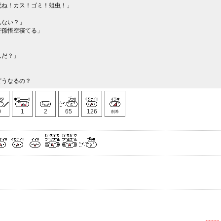
死ね！カス！ゴミ！蛆虫！」
んない？」
で孫悟空寝てる」
んだ？」
どうなるの？
0
1
2
65
126
削希