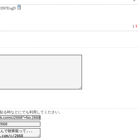
0
rD97EvgD
1
を貼る時などにでも利用してください。