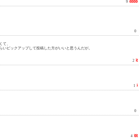
9
0
くて、
らいピックアップして投稿した方がいいと思うんだが。
2
1
0
4