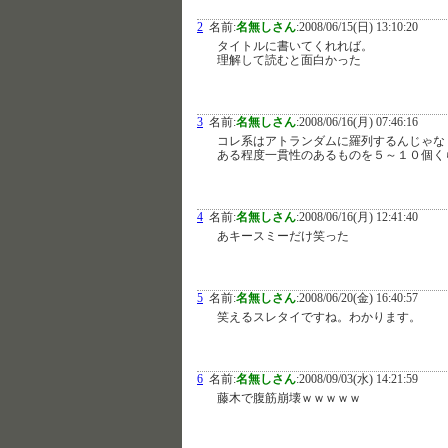
2
名前:
名無しさん
:
2008/06/15(日) 13:10:20
タイトルに書いてくれれば。
理解して読むと面白かった
3
名前:
名無しさん
:
2008/06/16(月) 07:46:16
コレ系はアトランダムに羅列するんじゃな
ある程度一貫性のあるものを５～１０個く
4
名前:
名無しさん
:
2008/06/16(月) 12:41:40
あキースミーだけ笑った
5
名前:
名無しさん
:
2008/06/20(金) 16:40:57
笑えるスレタイですね。わかります。
6
名前:
名無しさん
:
2008/09/03(水) 14:21:59
藤木で腹筋崩壊ｗｗｗｗｗ