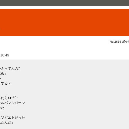
ト
No.2669 ボケ
 10:49
ぶってんの?
死ぬ」
い
うする？
。
らﾋｭｰｻﾞｰ
をルパンルパーン
いた
らソビエトだった
れたんだ」