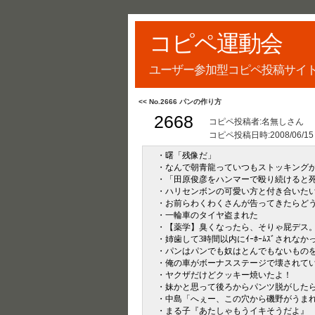
コピペ運動会
ユーザー参加型コピペ投稿サイ
<< No.2666 パンの作り方
2668
コピペ投稿者:名無しさん
コピペ投稿日時:
2008/06/15
・曙「残像だ」
・なんで朝青龍っていつもストッキングか
・「田原俊彦をハンマーで殴り続けると
・ハリセンボンの可愛い方と付き合いた
・お前らわくわくさんが告ってきたらど
・一輪車のタイヤ盗まれた
・【薬学】臭くなったら、そりゃ屁デス
・姉歯して3時間以内にｲｰﾎｰﾑｽﾞされなかった
・パンはパンでも奴はとんでもないもの
・俺の車がボーナスステージで壊されて
・ヤクザだけどクッキー焼いたよ！
・妹かと思って後ろからパンツ脱がした
・中島「へぇー、この穴から磯野がうま
・まる子『あたしゃもうイキそうだよ』