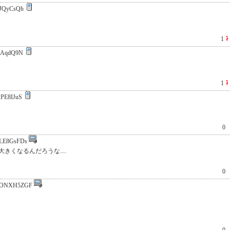
JQyCsQh
1
JAqdQ9N
1
PE8IJuS
0
LE8GsFDs
くなるんだろうな....
0
:ONXH5ZGF