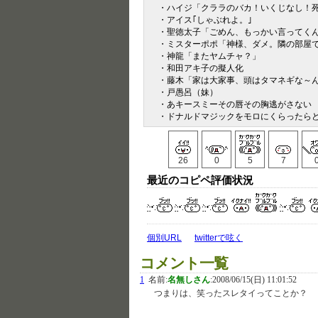
・ハイジ「クララのバカ！いくじなし！
・アイス｢しゃぶれよ。｣
・聖徳太子「ごめん、もっかい言ってく
・ミスターポポ「神様、ダメ。隣の部屋
・神龍「またヤムチャ？」
・和田アキ子の擬人化
・藤木「家は大家事、頭はタマネギな～
・戸愚呂（妹）
・あキースミーその唇その胸逃がさない
・ドナルドマジックをモロにくらったら
26
0
5
7
最近のコピペ評価状況
個別URL
twitterで呟く
コメント一覧
1
名前:
名無しさん
:
2008/06/15(日) 11:01:52
つまりは、笑ったスレタイってことか？