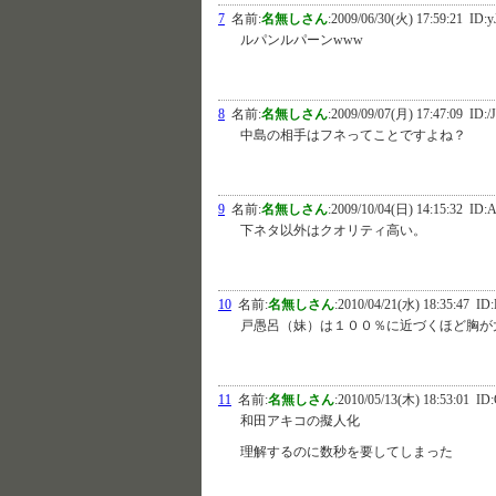
7
名前:
名無しさん
:
2009/06/30(火) 17:59:21
ID:y
ルパンルパーンwww
8
名前:
名無しさん
:
2009/09/07(月) 17:47:09
ID:/
中島の相手はフネってことですよね？
9
名前:
名無しさん
:
2009/10/04(日) 14:15:32
ID:A
下ネタ以外はクオリティ高い。
10
名前:
名無しさん
:
2010/04/21(水) 18:35:47
ID:
戸愚呂（妹）は１００％に近づくほど胸が大き
11
名前:
名無しさん
:
2010/05/13(木) 18:53:01
ID
和田アキコの擬人化
理解するのに数秒を要してしまった