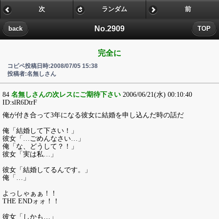
次
ランダム
前
No.2909
back
TOP
完全に
コピペ投稿日時:2008/07/05 15:38
投稿者:名無しさん
84
名無しさんの次レスにご期待下さい
2006/06/21(水) 00:10:40
ID:slR6DtrF
俺が付き合って3年になる彼女に結婚を申し込んだ時の話だ
俺「結婚して下さい！」
彼女「…ごめんなさい…」
俺「な、どうして？！」
彼女「実は私…」
彼女「結婚してるんです。」
俺「…」
よっしゃぁぁ！！
THE ENDォォ！！
彼女「しかも…」