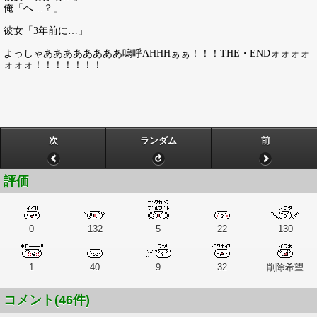
俺「へ…？」
彼女「3年前に…」
よっしゃああああああああ嗚呼AHHHぁぁ！！！THE・ENDォォォォ
ォォォ！！！！！！！
次
ランダム
前
評価
0
132
5
22
130
1
40
9
32
削除希望
コメント(46件)