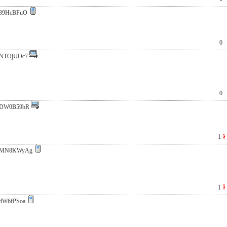
39HcBFuO
0
NTOjUOc7
0
DW0B59bR
1
:MN8KWyAg
1
dW6fPSoa