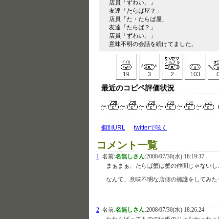
店員「ずわい。」
友達「たらば屋？」
店員「た・たらば屋」
友達「たらば？」
店員「ずわい。」
意味不明の会話を続けてました。
19
3
2
103
最近のコピペ評価状況
個別URL
twitterで呟く
コメント一覧
1
名前:
名無しさん
:
2008/07/30(水) 18:19:37
まぁまぁ、たらば蟹は蟹の仲間じゃないし
なんて、意味不明な店側の擁護をしてみた
2
名前:
名無しさん
:
2008/07/30(水) 18:26:24