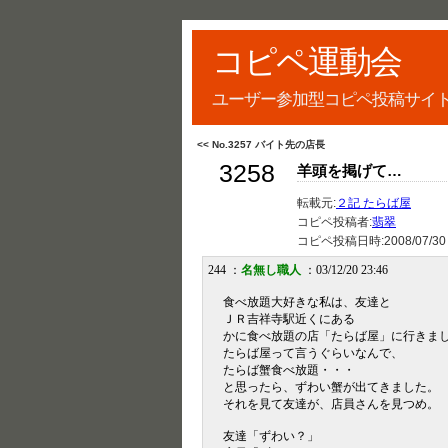
コピペ運動会
ユーザー参加型コピペ投稿サイ
<< No.3257 バイト先の店長
3258
羊頭を掲げて…
転載元:
２記 たらば屋
コピペ投稿者:
翡翠
コピペ投稿日時:
2008/07/30
244 ：
名無し職人
：03/12/20 23:46
食べ放題大好きな私は、友達と
ＪＲ吉祥寺駅近くにある
かに食べ放題の店「たらば屋」に行きま
たらば屋って言うぐらいなんで、
たらば蟹食べ放題・・・
と思ったら、ずわい蟹が出てきました。
それを見て友達が、店員さんを見つめ。
友達「ずわい？」