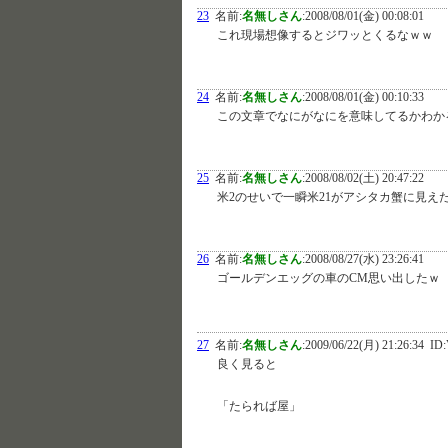
23
名前:
名無しさん
:
2008/08/01(金) 00:08:01
これ現場想像するとジワッとくるなｗｗ
24
名前:
名無しさん
:
2008/08/01(金) 00:10:33
この文章でなにがなにを意味してるかわか
25
名前:
名無しさん
:
2008/08/02(土) 20:47:22
米2のせいで一瞬米21がアシタカ蟹に見え
26
名前:
名無しさん
:
2008/08/27(水) 23:26:41
ゴールデンエッグの車のCM思い出したｗ
27
名前:
名無しさん
:
2009/06/22(月) 21:26:34
ID:
良く見ると
「たられば屋」