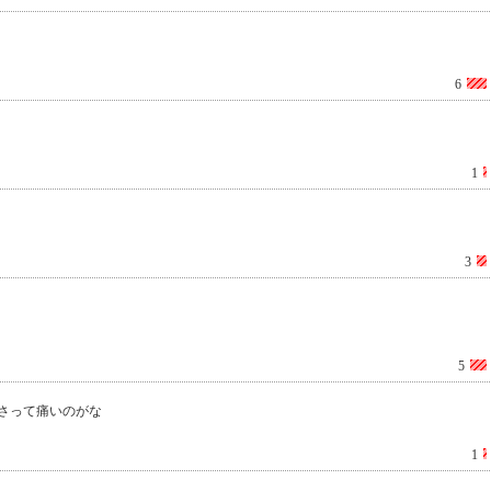
6
1
3
5
さって痛いのがな
1