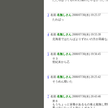
たたらばってもののけ姫のじゃなかったっ
3
名前:
名無しさん
:
2008/07/30(水) 19:25:37
たわばっ
4
名前:
名無しさん
:
2008/07/30(水) 19:55:39
北海道ではたらばよりずわいの方が高級な
5
名前:
名無しさん
:
2008/07/30(水) 19:56:45
※３
世紀末から乙
6
名前:
名無しさん
:
2008/07/30(水) 20:25:42
そうめん噴いた
7
名前:
名無しさん
:
2008/07/30(水) 20:43:46
米６
もうちょっと栄養があるもの食え能無し野
夏バテになっても知らんぞカス！