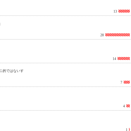
13
た
28
14
ニ的ではないす
7
4
1