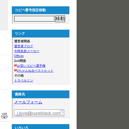
コピペ番号指定移動
リンク
運営者関係
運営者ブログ
今時名前メーカー
Offzon
2ch関係
お笑いコピペ選手権
2ちゃんねるベストヒット
その他
トラベルミン
連絡先
メールフォーム
いろいろ