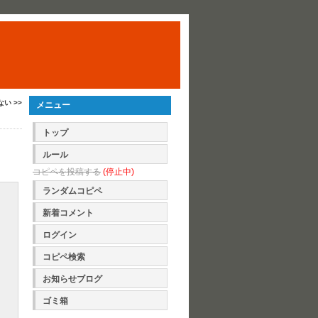
い >>
メニュー
トップ
ルール
コピペを投稿する
(停止中)
ランダムコピペ
新着コメント
ログイン
コピペ検索
お知らせブログ
ゴミ箱