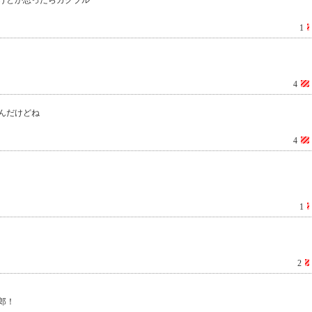
けとか思ったらガクブル
1
4
んだけどね
4
1
2
郎！