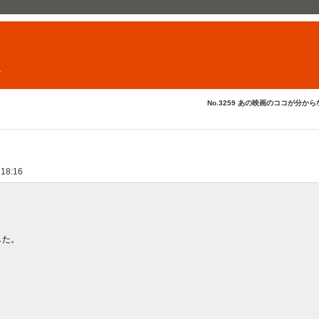
ト
No.3259 あの映画のココが分からな
 18:16
した。