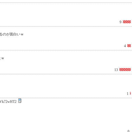
9
るのが面白いｗ
4
たｗ
13
1
Vk72wHT2
0