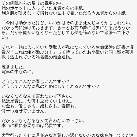
その病院からの帰りの電車の中。
鞄のポケットに入っていた兄貴からの手紙。
利き腕が使えなくて慣れない左手で書いただろう兄貴からの手紙。
「今回は助かったけど、いつかはそのまま死んじゃうかもしれない。
だから先に預けておきます。きっとお前の夢に必要になるだろうか
ら。だから俺がいなくなったとしても夢を諦めないで頑張って下さ
い」
それと一緒に入っていた受取人が私になっている生命保険の証書と兄
貴が「これは俺が遊ぶ分！」って持っていたお小遣いと同じ額が毎月
振り込まれている私名義の預金通帳。
泣きました。
電車の中なのに。
どうしてこんなに優しいんですか？
どうしてこんなに私のためにしてくれるんですか？
いなくなるなんて言わないで下さい。
私は兄貴にまだ何も返せていません。
お金も。優しさも。嬉しさも。愛情も。
何一つ返せていません。
だからいなくなるなんて言わないで下さい。
本当に私に必要なのは兄貴です。
大学行ったくせに月並みな言葉しか返せないバカな妹を許してくださ