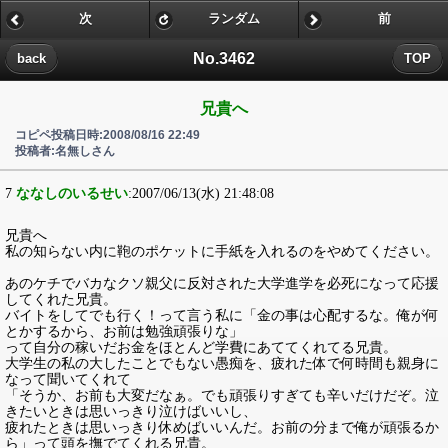
次
ランダム
前
No.3462
back
TOP
兄貴へ
コピペ投稿日時:2008/08/16 22:49
投稿者:名無しさん
7
ななしのいるせい
:2007/06/13(水) 21:48:08
兄貴へ
私の知らない内に鞄のポケットに手紙を入れるのをやめてください。
あのケチでバカなクソ親父に反対された大学進学を必死になって応援
してくれた兄貴。
バイトをしてでも行く！って言う私に「金の事は心配するな。俺が何
とかするから、お前は勉強頑張りな」
って自分の稼いだお金をほとんど学費にあててくれてる兄貴。
大学生の私の大したことでもない愚痴を、疲れた体で何時間も親身に
なって聞いてくれて
「そうか、お前も大変だなぁ。でも頑張りすぎても辛いだけだぞ。泣
きたいときは思いっきり泣けばいいし、
疲れたときは思いっきり休めばいいんだ。お前の分まで俺が頑張るか
ら」って頭を撫でてくれる兄貴。