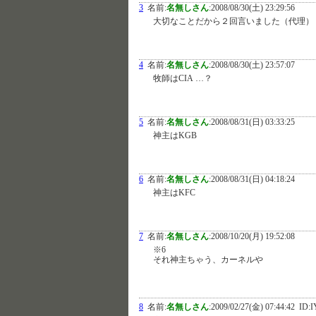
3
名前:
名無しさん
:
2008/08/30(土) 23:29:56
大切なことだから２回言いました（代理）
4
名前:
名無しさん
:
2008/08/30(土) 23:57:07
牧師はCIA …？
5
名前:
名無しさん
:
2008/08/31(日) 03:33:25
神主はKGB
6
名前:
名無しさん
:
2008/08/31(日) 04:18:24
神主はKFC
7
名前:
名無しさん
:
2008/10/20(月) 19:52:08
※6
それ神主ちゃう、カーネルや
8
名前:
名無しさん
:
2009/02/27(金) 07:44:42
ID:I