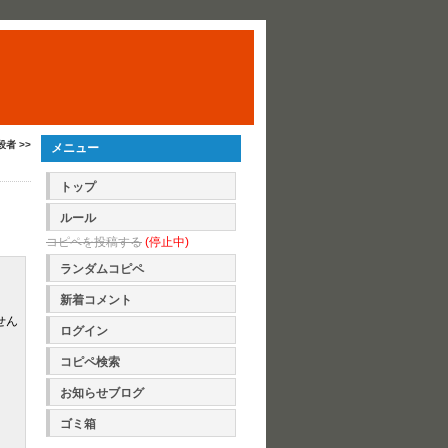
殺者 >>
メニュー
トップ
ルール
コピペを投稿する
(停止中)
ランダムコピペ
新着コメント
せん
ログイン
コピペ検索
お知らせブログ
ゴミ箱