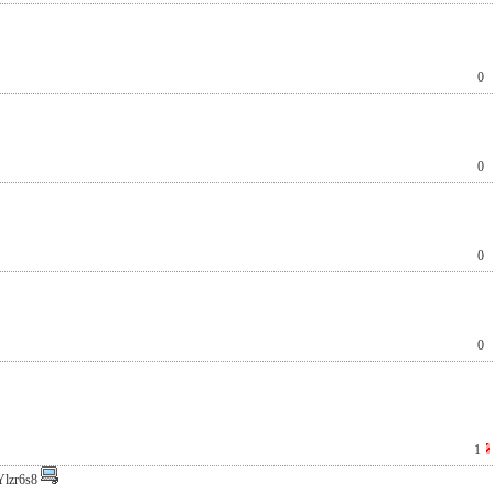
0
0
0
0
1
Ylzr6s8