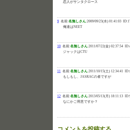
恋人がサンタクロース
9
名前:
名無しさん
:
2009/09/23(水) 01:41:03
ID:
俺達はNEET
10
名前:
名無しさん
:
2011/07/22(金) 02:37:54
ID:
ジャックはCTU
11
名前:
名無しさん
:
2011/10/15(土) 12:34:41
ID:
もしもし、JASRACの者ですが
12
名前:
名無しさん
:
2013/05/13(月) 18:11:13
ID
なにかご用意ですか？
コメントを投稿する