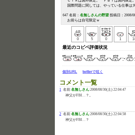
ＣＩＡは国外限定。 ＦＢＩは国内限
国際問題に関しては、やっている仕事は
647 名前：
名無しさんの野望
投稿日：2008/08/3
お前らは自宅限定ｗ
0
5
0
1
1
最近のコピペ評価状況
個別URL
twitterで呟く
コメント一覧
1
名前:
名無しさん
:
2008/08/30(土) 22:04:47
神父がFBI…？。
2
名前:
名無しさん
:
2008/08/30(土) 22:04:58
神父がFBI…？