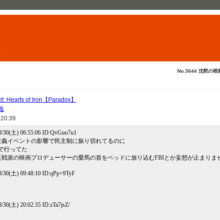
ト
No.3644 沈黙の暗
arts of Iron【Paradox】
義
 20:39
0(土) 06:55:06 ID:QvGuo7u1
主義イベントの影響で民主制に振り切れてるのに
で行ってた
戦派の映画プロデューサーの愛馬の首をベッドに放り込むFBIとか妄想が止まりま
0(土) 09:48:10 ID:qPp+9TyF
(土) 20:02:35 ID:zTa7jsZ/