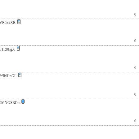
0
1VR6xxXR
0
oTR8JigX
0
fe5NHnGL
0
:9MNGSBOb
0