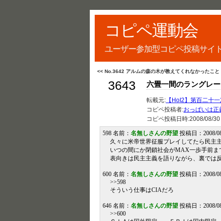
コピペ運動会
ユーザー参加型コピペ投稿サイ
<< No.3642 アルムの森の木が教えてくれなかったこと
3643
六畳一間のラングレー
転載元:
【HoI2】第百二十一次 He
コピペ投稿者:
おっぱいは正
コピペ投稿日時:
2008/08/30
598 名前：
名無しさんの野望
投稿日：2008/08/3
久々に米帝世界征服プレイしてたら民主
いつの間にか閉鎖社会がMAX一歩手前ま
表向きは民主主義を語りながら、裏では反
600 名前：
名無しさんの野望
投稿日：2008/08/3
>>598
そういう仕事はCIAだろ
646 名前：
名無しさんの野望
投稿日：2008/08/30
>>600