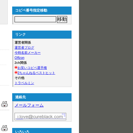
コピペ番号指定移動
リンク
運営者関係
運営者ブログ
今時名前メーカー
Offzon
2ch関係
お笑いコピペ選手権
2ちゃんねるベストヒット
その他
トラベルミン
連絡先
メールフォーム
いろいろ