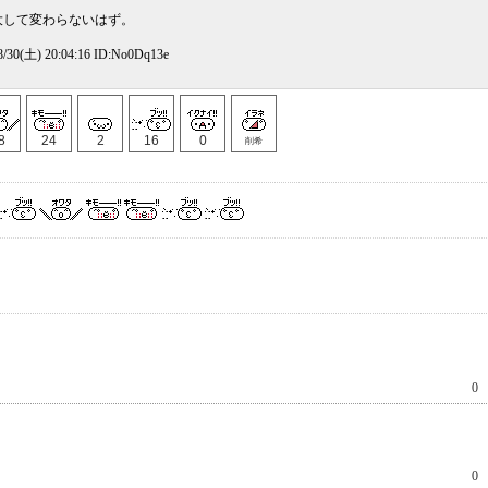
定。
大して変わらないはず。
0(土) 20:04:16 ID:No0Dq13e
8
24
2
16
0
削希
0
0