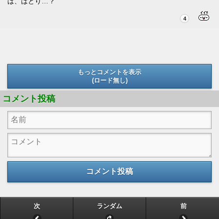
は、はとり…？
4
もっとコメントを表示
(ロード無し)
(ロード無し)
コメント投稿
コメント投稿
次
ランダム
前