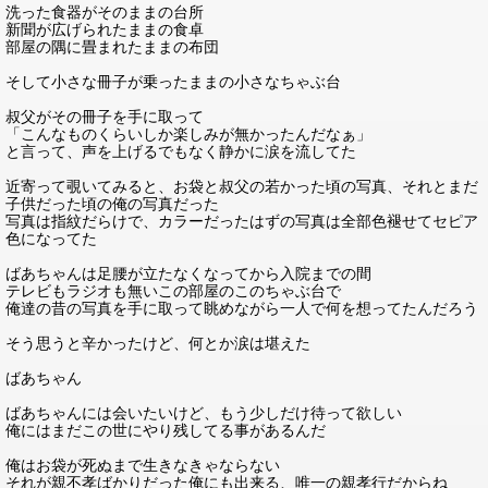
洗った食器がそのままの台所
新聞が広げられたままの食卓
部屋の隅に畳まれたままの布団
そして小さな冊子が乗ったままの小さなちゃぶ台
叔父がその冊子を手に取って
「こんなものくらいしか楽しみが無かったんだなぁ」
と言って、声を上げるでもなく静かに涙を流してた
近寄って覗いてみると、お袋と叔父の若かった頃の写真、それとまだ
子供だった頃の俺の写真だった
写真は指紋だらけで、カラーだったはずの写真は全部色褪せてセピア
色になってた
ばあちゃんは足腰が立たなくなってから入院までの間
テレビもラジオも無いこの部屋のこのちゃぶ台で
俺達の昔の写真を手に取って眺めながら一人で何を想ってたんだろう
そう思うと辛かったけど、何とか涙は堪えた
ばあちゃん
ばあちゃんには会いたいけど、もう少しだけ待って欲しい
俺にはまだこの世にやり残してる事があるんだ
俺はお袋が死ぬまで生きなきゃならない
それが親不孝ばかりだった俺にも出来る、唯一の親孝行だからね