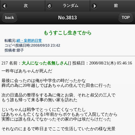
次
ランダム
前
No.3813
back
TOP
もうすこし生きてから
転載元:
続・妄想的日常
コピペ投稿日時:2008/09/10 23:42
投稿者:節子
217 名前：
大人になった名無しさん
[] 投稿日：2008/08/21(木) 05:46:16
一昨年ばあちゃんが死んだ
最後に会ったのは俺が中学生の時だったかな
葬式の為に20年越しでばあちゃんの住んでた田舎に行った
次の日遺品の整理をする為に俺とお袋、それと叔父の三人で
もう誰も帰って来る事の無い家を訪れた
じいちゃんは戦争でとっくに亡くなってたし
ばあちゃんも亡くなる1年前からボケもあって入院してたから
実際には誰も住んでなかったその家の中は埃だらけだった
それなのにまるで昨日までここで生活していたかの様な光景