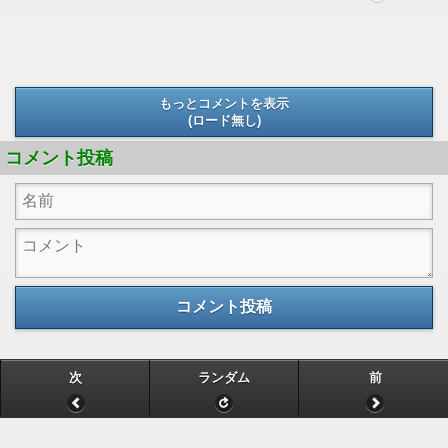
もっとコメントを表示
(ロード無し)
(ロード無し)
コメント投稿
コメント投稿
次
ランダム
前