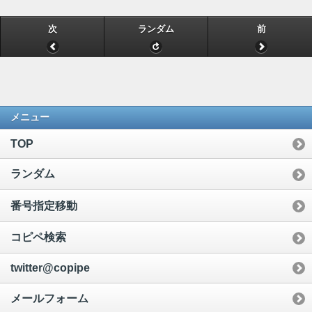
次
ランダム
前
メニュー
TOP
ランダム
番号指定移動
コピペ検索
twitter@copipe
メールフォーム