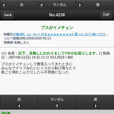
次
ランダム
前
No.4238
back
TOP
ブスがイメチェン
転載元:
F速VIP(・ω・)y-〜 ざまぁｗｗｗｗｗｗｗと思ったコピペ貼ってけｗｗｗ
コピペ投稿日時:2008/10/20 09:13
投稿者:名無しさん
111 名前：
以下、名無しにかわりましてVIPがお送りします。
[] 投稿
日：2007/08/12(日) 19:42:12.51 ID:LHQT/+Bt0
ブスがイメチェンして教室入ってきたときに
みんなでドリフみたいにイスから転げ落ちたり
机ごと倒れこんだりしたら不登校になった
次
ランダム
前