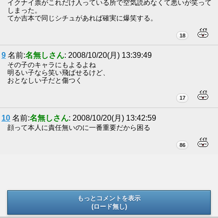
イクナイ票がこれだけ入っている所で空気読めなくて悪いが笑って
しまった。
てか吉本で同じシチュがあれば確実に爆笑する。
18
9
名前:
名無しさん
: 2008/10/20(月) 13:39:49
その子のキャラにもよるよね
明るい子なら笑い飛ばせるけど、
おとなしい子だと傷つく
17
10
名前:
名無しさん
: 2008/10/20(月) 13:42:59
顔って本人に責任無いのに一番重要だから困る
86
もっとコメントを表示
(ロード無し)
(ロード無し)