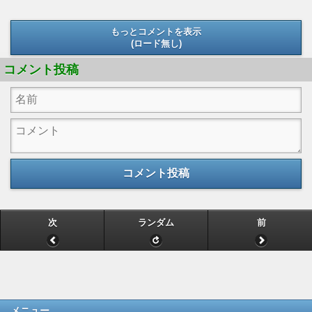
もっとコメントを表示
(ロード無し)
(ロード無し)
コメント投稿
コメント投稿
次
ランダム
前
メニュー