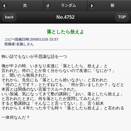
次
ランダム
前
No.4752
back
TOP
落としたら拾えよ
コピペ投稿日時:2008/11/16 15:57
投稿者:名無しさん
怖い話でもないが不思議な話を一つ
俺が中２の時、いきなり友達に「落としたら、拾えよ」と
言われた。何のことか良く分からないので友達に「なにが？」
と、聞いたら無視された。
それから、先生にも「落としたら拾いなさい」と言われた
「何のことです？」とたずねても、「何か言いましたか？」などと
本質とは関係のない言葉でスルーされた。
いい加減、気になってきて塾の講師に「おい、落としたら拾えよ」
と言われたときに、何を落としたか質問してみたんだ
すると塾講師は「そんなこと言ってない」と、言う始末
それから１４年たった今でも時々「落としたら拾えよ」と言われる
一体何なんだ？