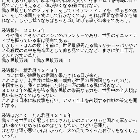
た物であった事か。欧米諸国や日本人共が、今まで我々を侮蔑の目で
見ていたと考えると、体が熱くなる程に情けない。
我が民族としてのプライド、そしてアイデンティティを、揺るぎの無
い、そして確固たる物にして行かなくては。それは困難な作業かも知
れない。しかし我々ならばきっと成し遂げる事が出来るであろう。
経過報告 ２００５年
今や我々こそがこのアジアのバランサーであり、世界のイニシアテ
ィブを握っている事は明白である。
しかし・・ほんの数十年前に、世界最優秀たる我々がチョッパリやア
メ公程度の連中を先進国として仰ぎ見ていたなど、まさに笑止千万。
とんだお笑い草だ。
我が民族万歳！！我が民族万歳！！
経過報告 檀君歴４３４３年
ついに我が韓民族の宿願が果たされる日が来た。
これにより、名実共に我ら統一朝鮮が世界の最強国となったのだ。
中国すらも、我々に対峙した時は一匹の眠れる豚に過ぎない。
８０００年の歴史を誇る我が民族の崇高なる力を、世界中の全人類は
思い知らなくてはならない。
これより日本に核攻撃を行い、アジア全土を占領する作戦の策定を開
始する。
経過ほおこく だん君歴４３４６年
我々こそ世界の支配しゃにふさわしいのにアメリカと国れん軍がいっ
ぱい来ていじめられるのはとても怖い。ひどい悪運だ。
けどなぜ運が悪いかはわかった、犬の足でつくったお守りをなくした
からだ。