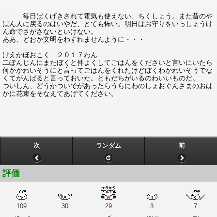
毎日ばくげきされて電気も使えない、ちくしょう。また昔のや
ばん人に戻るのはいやだ、とても怖い。明日はお守りをいっしょうけ
ん命でさがさないといけない。
ああ、どおか文明をわすれませんように・・・
けえかほおこく ２０１７わん
二ぽんじんにまたぼくと仲よくしてごはんをくださいと言いにいたら
何かかわいそうにと言ってごはんをくれたけどぼくわかわいそうでな
くてがんばると言っておいた。ともだちがいるのわいいものだ。
ついしん、どうかついでがあったらうらにわのしょおぐんさまのおは
かに花束をそなえてあげてください。
次
ランダム
前
評価
109
30
29
3
7