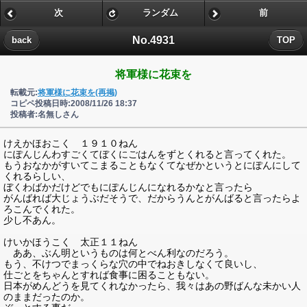
次
ランダム
前
No.4931
back
TOP
将軍様に花束を
転載元:
将軍様に花束を(再掲)
コピペ投稿日時:2008/11/26 18:37
投稿者:名無しさん
けえかほおこく １９１０ねん
にぽんじんわすごくてぼくにごはんをずとくれると言ってくれた。
もうおなかがすいてこまることもなくてなぜかというとにぽんにして
くれるらしい、
ぼくわばかだけどでもにぽんじんになれるかなと言ったら
がんばれば大じょうぶだそうで、だからうんとがんばると言ったらよ
ろこんでくれた。
少し不あん。
けいかほうこく 太正１１ねん
ああ、ぶん明というものは何とべん利なのだろう。
もう、不けつでまっくらな穴の中でねおきしなくて良いし、
仕ごとをちゃんとすれば食事に困ることもない。
日本がめんどうを見てくれなかったら、我々はあの野ばんな未かい人
のままだったのか。