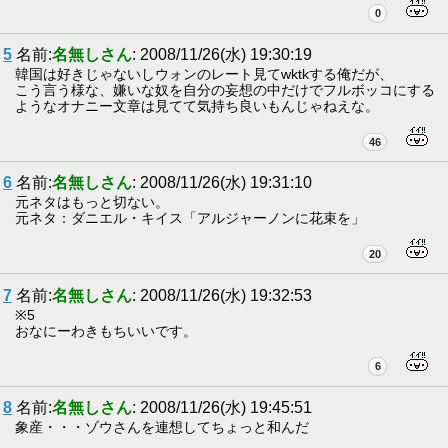
0
5
名前:
名無しさん
: 2008/11/26(水) 19:30:19
韓国は好きじゃないしウォンのレート見てwktkする俺だが、
こう言う様な、嫌いな奴を自分の妄想の中だけでフルボッコにする
ようなオナニー文章は見てて気持ち良いもんじゃねえな。
46
6
名前:
名無しさん
: 2008/11/26(水) 19:31:10
元ネタはもっと切ない。
元ネタ：ダニエル・キイス「アルジャーノンに花束を」
20
7
名前:
名無しさん
: 2008/11/26(水) 19:32:53
※5
おなにーわきもちいいです。
6
8
名前:
名無しさん
: 2008/11/26(水) 19:45:51
象産・・・ゾウさんを連想してちょっと和んだ