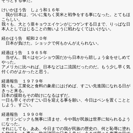
ぞっとする事だ。
けいかほう告 しょう和１６年
我が日本は、ついに鬼ちく英米と戦争をする事になった。とてもほ
こらしい。
我々も、大とう亜キョウエイケンがじつゲンする日まで、りっぱな日
本人としてはじることの無いように戦わなくてはいけない。
経かほう告 昭和２０年
日本が負けた。ショックで何もかんがえられない。
経過ほう告 １９６５年
当ぜん、我々はセンショウ国だから日本から賠しょう金をせしめて
やった。
アメリカに比べれば、日本などは二流国だったのだ。もう少し早く気
付くのがよかったと思う。
経過報告 １９７９年
我々も、工業化と食料の象産にはげめば、すごい先進国になれる日が
きっと来る。
日本の援助もその助けになるはずだ。
一日も早くそのすごい日を迎える事を願い、今日はペンを置くことと
しよう。すごい。
経過報告 １９９０年
オリンピックも無事に済ませ、今や我が民族は世界に知られるよう
になった。
それにしても、ああ、今日までの我が民族の歴史の、何と恥辱に塗れ