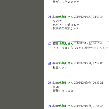
喉がツッたｗｗｗｗ
26
名前:
名無しさん
:
2008/12/04(木) 08:01:34
米23 25
わざとらし過ぎるｗ
投稿者の自演かｗ？
27
名前:
名無しさん
:
2008/12/05(金) 06:51:40
そういう事を言ってたら余計つまらなくな
28
名前:
名無しさん
:
2008/12/05(金) 12:02:05
秋田ックス
29
名前:
名無しさん
:
2008/12/05(金) 20:43:21
※28
斬新すぎワロタ
30
名前:
名無しさん
:
2008/12/05(金) 21:05:33