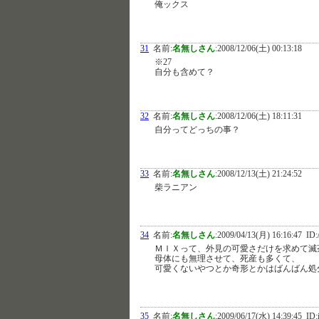
俺ックス
31
名前:
名無しさん
:
2008/12/06(土) 00:13:18
※27
自分も含めて？
32
名前:
名無しさん
:
2008/12/06(土) 18:11:31
自分ってどっちの事？
33
名前:
名無しさん
:
2008/12/13(土) 21:24:52
柴ラニアン
34
名前:
名無しさん
:
2009/04/13(月) 16:16:47
ID:
ＭＩＸって、外見の可愛さだけを求めて滅
母体にも無理させて、死産も多くて、
可愛くないやつとか奇形とかはばんばん処
35
名前:
名無しさん
:
2009/06/17(水) 14:39:45
ID: