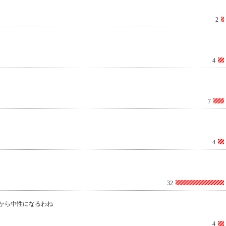
2
4
7
4
32
から中性になるわね
4