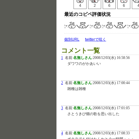
4
2
6
6
最近のコピペ評価状況
個別URL
twitterで呟く
コメント一覧
1
名前:
名無しさん
:
2008/12/03(水) 16:58:56
ダワワのがかあいい
2
名前:
名無しさん
:
2008/12/03(水) 17:00:44
雑種は雑種
3
名前:
名無しさん
:
2008/12/03(水) 17:01:05
さとうきび畑の歌を思い出した
4
名前:
名無しさん
:
2008/12/03(水) 17:08:33