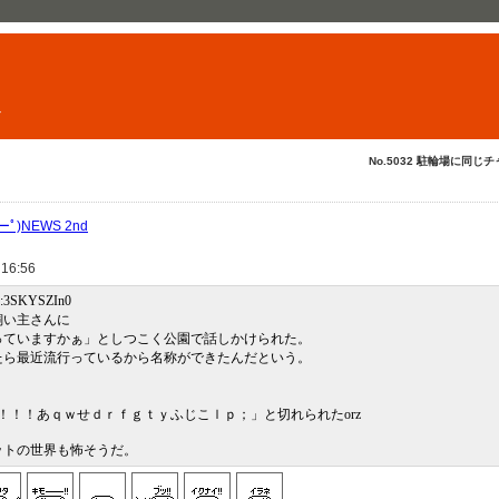
ト
No.5032 駐輪場に同じチ
ﾟ)NEWS 2nd
 16:56
D:3SKYSZIn0
飼い主さんに
っていますかぁ」としつこく公園で話しかけられた。
たら最近流行っているから名称ができたんだという。
！！！！！あｑｗせｄｒｆｇｔｙふじこｌｐ；」と切れられたorz
ットの世界も怖そうだ。