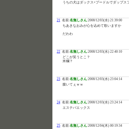
うちの犬はダックス×プードルでダップス
21
名前:
名無しさん
:
2008/12/03(水) 21:39:00
ちあきなおみが心を込めて歌いますか
だわわ
22
名前:
名無しさん
:
2008/12/03(水) 22:40:10
どこが笑うとこ？
米欄？
23
名前:
名無しさん
:
2008/12/03(水) 23:04:14
腹いてぇｗｗ
24
名前:
名無しさん
:
2008/12/03(水) 23:24:14
エステバエックス
25
名前:
名無しさん
:
2008/12/04(木) 00:19:34