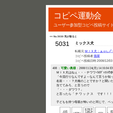
コピペ運動会
ユーザー参加型コピペ投稿サイ
<< No.5030 気が散ると
5031
ミックス犬
転載元:
ＭＩＸ犬：ぁゃιぃ(ﾟー
コピペ投稿者:
翡翠
コピペ投稿日時:
2008/12/03
408 ：
可愛い奥様
：2008/11/24(月) 14:16:04 I
ＭＩＸ犬はねぇ・・・チワワ×Mﾀﾞｯｸｽの
「今流行りなんですよ～なんて言うか知
名前・・・？犬種のことですか？と聞い
当ててみろ、と言うので
「・・・ダワワ？」
と言ったら「 チ ワ ッ ク ス です！
子どもを持つ母親が怖いのと同じで、ペ