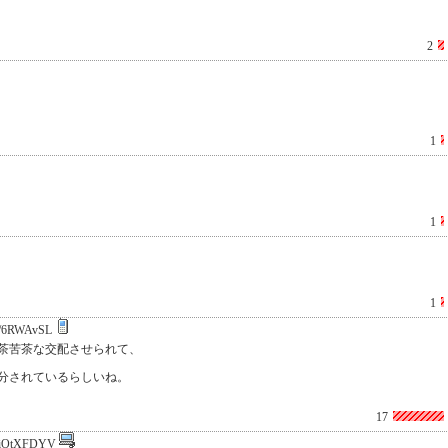
2
1
1
1
/6RWAvSL
茶苦茶な交配させられて、
分されているらしいね。
17
iOtXFDYV