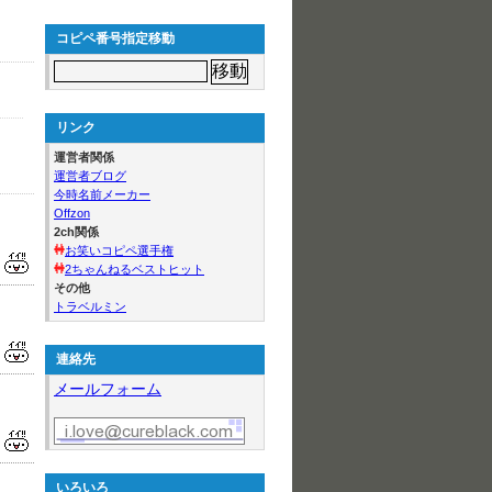
コピペ番号指定移動
リンク
運営者関係
運営者ブログ
今時名前メーカー
Offzon
2ch関係
お笑いコピペ選手権
2ちゃんねるベストヒット
その他
トラベルミン
連絡先
メールフォーム
いろいろ