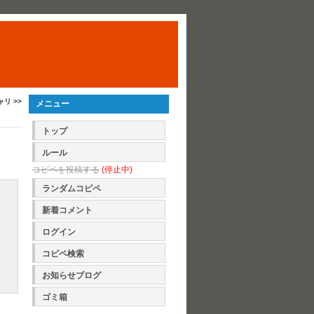
ャリ >>
メニュー
トップ
ルール
コピペを投稿する
(停止中)
ランダムコピペ
新着コメント
ログイン
コピペ検索
お知らせブログ
ゴミ箱