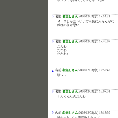
ポタラでも付けたんかと小一時間・・・
5
名前:
名無しさん
:
2008/12/03(水) 17:14:21
ＭＩＸとか言ういい方も気に入らんがな
雑種の何が悪い
6
名前:
名無しさん
:
2008/12/03(水) 17:48:07
だわわ
だわわ
だわわ♪
7
名前:
名無しさん
:
2008/12/03(水) 17:57:47
駄ワワ
8
名前:
名無しさん
:
2008/12/03(水) 18:07:31
くんくんなのだわわ
9
名前:
名無しさん
:
2008/12/03(水) 18:18:30
誰か※8にイイ病院教えたって