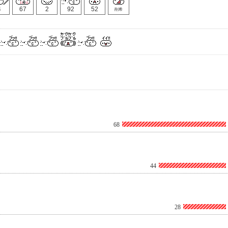
4
67
2
92
52
削希
68
44
28