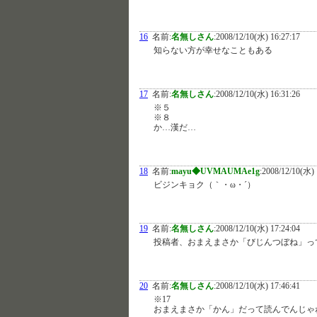
16
名前:
名無しさん
:
2008/12/10(水) 16:27:17
知らない方が幸せなこともある
17
名前:
名無しさん
:
2008/12/10(水) 16:31:26
※５
※８
か…漢だ…
18
名前:
mayu◆UVMAUMAe1g
:
2008/12/10(水) 
ビジンキョク（｀・ω・´）
19
名前:
名無しさん
:
2008/12/10(水) 17:24:04
投稿者、おまえまさか「びじんつぼね」っ
20
名前:
名無しさん
:
2008/12/10(水) 17:46:41
※17
おまえまさか「かん」だって読んでんじゃ