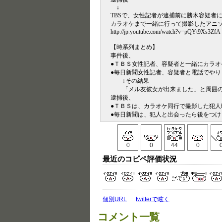
↓
TBSで、女性記者が逮捕前に勝木容疑者
カラオケまで一緒に行って撮影したアニ
http://jp.youtube.com/watch?v=pQYt9Xs3ZfA
【時系列まとめ】
事件後、
●ＴＢＳ女性記者、容疑者と一緒にカラオ
●毎日新聞女性記者、容疑者と電話でやり
↓その結果
「メル友彼女が出来ました」と周囲の
逮捕後、
●ＴＢＳは、カラオケ同行で撮影した犯
●毎日新聞は、犯人と出会ったら後をつ
0
0
44
0
最近のコピペ評価状況
個別URL
twitterで呟く
コメント一覧