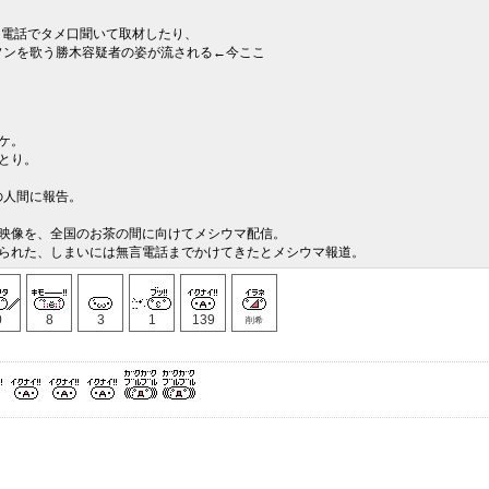
に電話でタメ口聞いて取材したり、
ソンを歌う勝木容疑者の姿が流される←今ここ
ケ。
とり。
人間に報告。
人映像を、全国のお茶の間に向けてメシウマ配信。
けられた、しまいには無言電話までかけてきたとメシウマ報道。
0
8
3
1
139
削希