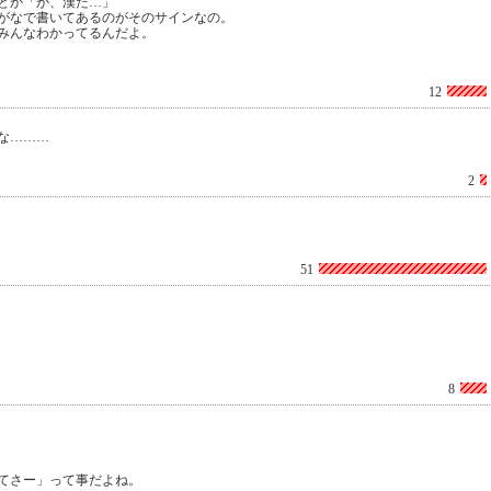
とか「か、漢だ…」
がなで書いてあるのがそのサインなの。
みんなわかってるんだよ。
12
な………
2
51
8
てさー」って事だよね。