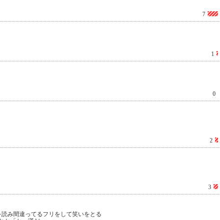
7
1
0
2
3
を読み間違ってるフリをして笑いをとる