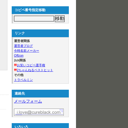
コピペ番号指定移動
リンク
運営者関係
運営者ブログ
今時名前メーカー
Offzon
2ch関係
お笑いコピペ選手権
2ちゃんねるベストヒット
その他
トラベルミン
連絡先
メールフォーム
いろいろ