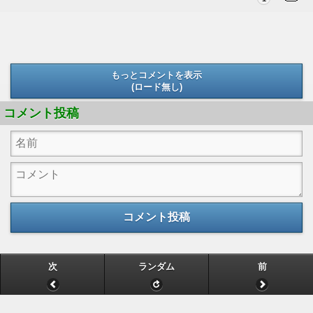
もっとコメントを表示
(ロード無し)
(ロード無し)
コメント投稿
コメント投稿
次
ランダム
前