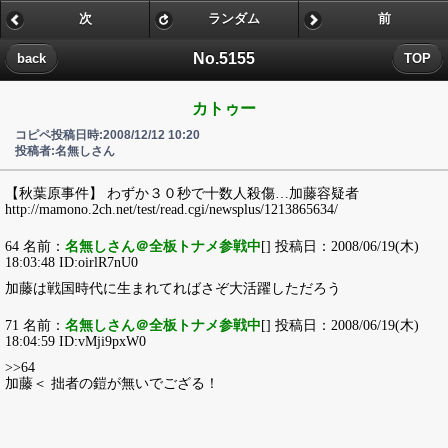
次
ランダム
前
No.5155
back
TOP
カトゥー
コピペ投稿日時:2008/12/12 10:20
投稿者:名無しさん
【秋葉原事件】 わずか３０秒で十数人殺傷…加藤容疑者
http://mamono.2ch.net/test/read.cgi/newsplus/1213865634/
64 名前：
名無しさん＠全板トナメ参戦中
[] 投稿日：2008/06/19(木)
18:03:48 ID:oirlR7nU0
加藤は戦国時代に生まれてればさぞ大活躍しただろう
71 名前：
名無しさん＠全板トナメ参戦中
[] 投稿日：2008/06/19(木)
18:04:59 ID:vMji9pxW0
>>64
加藤＜ 拙者の鎧が無いでござる！