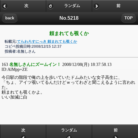
次
ランダム
前
No.5218
back
TOP
頼まれても覗くか
転載元:
てらわろすにっき 頼まれても覗くか
コピペ投稿日時:2008/12/15 12:37
投稿者:名無しさん
163
名無しさんにズームイン！
2008/12/08(月) 18:37:58.13
ID:AlMpp+ZE
今日駅の階段で俺の上を歩いていたドムみたいな女子高生に、
「ちょ、アイツ覗いてるんだけどｗってわざと聞こえるように言われ
た。
頼まれても覗くかよ。
いい加減に白
次
ランダム
前