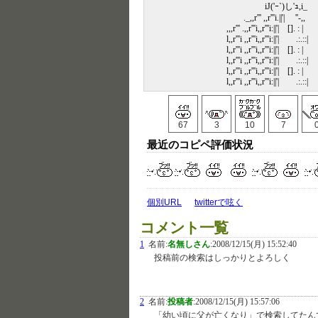
iJ('ｰ`)し'ｭ,i_
._,,r''' ,,r'''i.||'| ''‐,,
,,,r''' .,,r'''i,,r'''i:||'| []. : |
l,,r'''i ,,r'''i,,r'''i:||'| .:.::|
l,,r'''i ,,r'''i,,r'''i:||'| []. : |
l,,r'''i ,,r'''i,,r'''i:||'| .:.::|
l,,r'''i ,,r'''i,,r'''i:||'| []. : |
l,,r'''i ,,r'''i,,r'''i:||'| .:.::|
67
3
10
7
最近のコピペ評価状況
個別URL
twitterで呟く
コメント一覧
1
名前:
名無しさん
:
2008/12/15(月) 15:52:40
投稿前の検索はしっかりとよろしく
2
名前:
投稿者
:
2008/12/15(月) 15:57:06
「幼い頃に父が亡くなり」で検索してたん