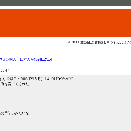
ト
No.5221 運送会社に荷物をとりに行ったときのこ
ォン購入、日本人が殺到[12/15]
 15:47
 投稿日：2008/12/15(月) 11:41:01 ID:93wzIltE
に俺を育ててくれた。
￣￣￣￣￣￣
店の手伝いみたいな