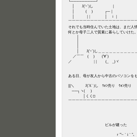
└─────────┘
│ J('ｰ`)し ｜
│ ( ) ┌─｜
│ ｜| │ ｉ｜
￣￣￣￣￣￣￣￣￣￣￣￣￣￣￣￣￣￣
それでも当時住んでいた土地は、まだ人
何とか母子二人で質素に暮らしていけた
│
│
│
│ J('ｰ`)し＿＿＿＿＿＿＿＿＿＿
／￣￣ ( ) ('∀`)
／ |｜ (_ _)ヾ
ある日、母が友人から中古のパソコンを
||||＼ J('A` )し ｳｫﾝ売り ｳｫﾝ売り
──┐ヽ( )
│くく□
￣￣￣￣￣￣￣￣￣￣￣￣￣￣￣￣￣￣
ビルが建った
ｒ'''~｀i｀''､