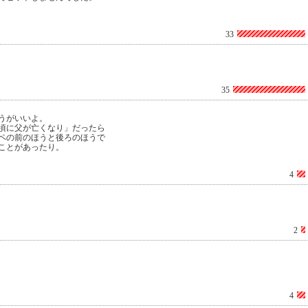
33
35
うがいいよ。
頃に父が亡くなり」だったら
ペの前のほうと後ろのほうで
ことがあったり。
4
2
4