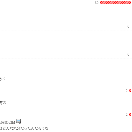
35
0
0
か？
2
万匹
2
c0SfOv2M
のはどんな気分だったんだろうな