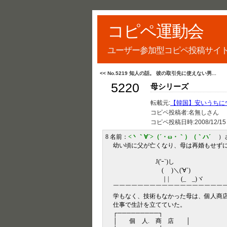
コピペ運動会
ユーザー参加型コピペ投稿サイ
<< No.5219 知人の話。 彼の取引先に使えない男...
5220
母シリーズ
転載元:
【韓国】安いうちにウ
コピペ投稿者:名無しさん
コピペ投稿日時:
2008/12/15
8 名前：
<丶｀∀´>（´・ω・｀）（｀ハ´
）さん
幼い頃に父が亡くなり、母は再婚もせず
J('ｰ`)し
( )＼('∀`)
｜| (_ _)ヾ
￣￣￣￣￣￣￣￣￣￣￣￣￣￣￣￣￣￣
学もなく、技術もなかった母は、個人商
仕事で生計を立てていた。
┌─────────┐
│ 個 人. 商 店 │