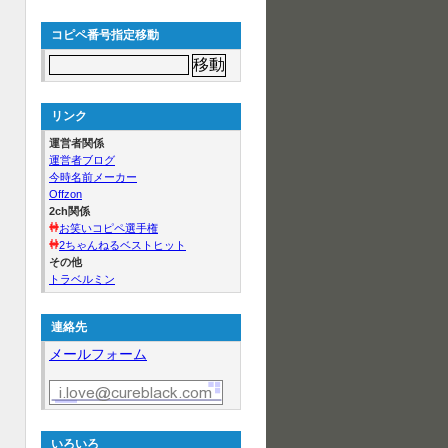
コピペ番号指定移動
リンク
運営者関係
運営者ブログ
今時名前メーカー
Offzon
2ch関係
お笑いコピペ選手権
2ちゃんねるベストヒット
その他
トラベルミン
連絡先
メールフォーム
いろいろ