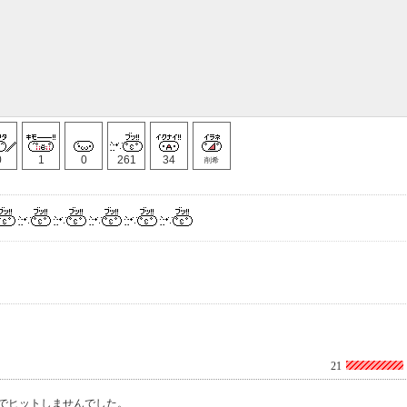
0
1
0
261
34
削希
21
でヒットしませんでした。