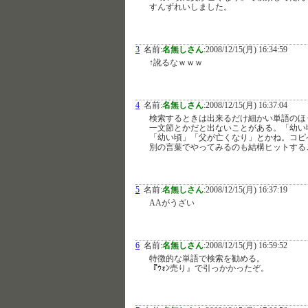
すんずれいしました。
3
名前:
名無しさん
:
2008/12/15(月) 16:34:59
↑訛るなｗｗｗ
4
名前:
名無しさん
:
2008/12/15(月) 16:37:04
検索するときは出来るだけ細かい単語のほ
一文節とかだと出ないことがある。「幼い
「幼い頃」「父が亡くなり」とかね。コピ
別の言葉でやってみるのも結構ヒットする
5
名前:
名無しさん
:
2008/12/15(月) 16:37:19
AAがうざい
6
名前:
名無しさん
:
2008/12/15(月) 16:59:52
特徴的な単語で検索を勧める。
『ｳｫﾝ売り』で引っかかったぞ。