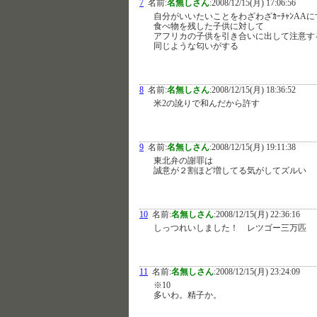
7
名前:
名無しさん
:
2008/12/15(月) 17:06:56
自分がいいたいことをわざわざｶｰﾁｬﾝAA
食べ物を残した子供に対して
アフリカの子供を引き合いに出して注意す
同じような匂いがする
8
名前:
名無しさん
:
2008/12/15(月) 18:36:52
米2の訛りで和んだから許す
9
名前:
名無しさん
:
2008/12/15(月) 19:11:38
東北弁の謝罪は
誠意が２割ほど増してる気がしてズルい
10
名前:
名無しさん
:
2008/12/15(月) 22:36:16
しっつれいしました！ レツゴー三万匹
11
名前:
名無しさん
:
2008/12/15(月) 23:24:09
※10
多いわ。精子か。