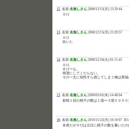
12
名前:
名無しさん
:
2008/12/15(月) 23:29:44
※11
13
名前:
名無しさん
:
2008/12/15(月) 23:29:57
※11
吹いた
14
名前:
名無しさん
:
2008/12/16(火) 01:11:45
※11
すげーな。
簡潔にしてくだらない。
その一文に知性すら感じてしまう俺は異端
15
名前:
名無しさん
:
2009/01/01(木) 14:48:04
射精１回の精子の数は１億〜３億５０００
16
名前:
名無しさん
:
2010/11/22(月) 16:10:07
ID:
赤肩だが※15は元日に精子の数を書いた