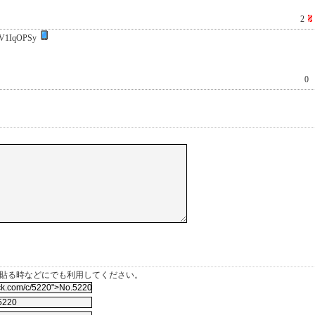
2
V1IqOPSy
0
を貼る時などにでも利用してください。