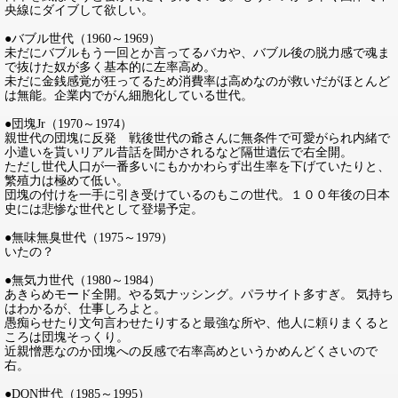
央線にダイブして欲しい。
●バブル世代（1960～1969）
未だにバブルもう一回とか言ってるバカや、バブル後の脱力感で魂ま
で抜けた奴が多く基本的に左率高め。
未だに金銭感覚が狂ってるため消費率は高めなのが救いだがほとんど
は無能。企業内でがん細胞化している世代。
●団塊Jr（1970～1974）
親世代の団塊に反発 戦後世代の爺さんに無条件で可愛がられ内緒で
小遣いを貰いリアル昔話を聞かされるなど隔世遺伝で右全開。
ただし世代人口が一番多いにもかかわらず出生率を下げていたりと、
繁殖力は極めて低い。
団塊の付けを一手に引き受けているのもこの世代。１００年後の日本
史には悲惨な世代として登場予定。
●無味無臭世代（1975～1979）
いたの？
●無気力世代（1980～1984）
あきらめモード全開。やる気ナッシング。パラサイト多すぎ。 気持ち
はわかるが、仕事しろよと。
愚痴らせたり文句言わせたりすると最強な所や、他人に頼りまくると
ころは団塊そっくり。
近親憎悪なのか団塊への反感で右率高めというかめんどくさいので
右。
●DQN世代（1985～1995）