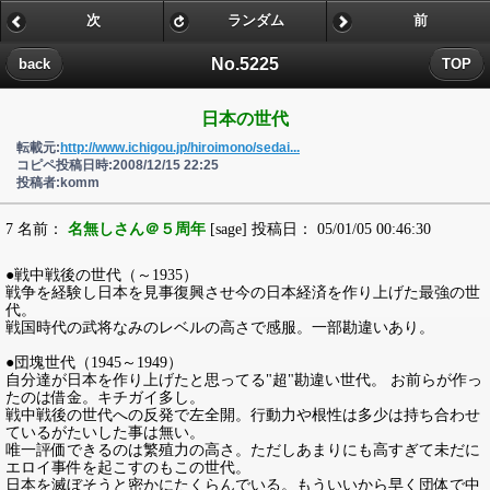
次
ランダム
前
No.5225
back
TOP
日本の世代
転載元:
http://www.ichigou.jp/hiroimono/sedai...
コピペ投稿日時:2008/12/15 22:25
投稿者:komm
7 名前：
名無しさん＠５周年
[sage] 投稿日： 05/01/05 00:46:30
●戦中戦後の世代（～1935）
戦争を経験し日本を見事復興させ今の日本経済を作り上げた最強の世
代。
戦国時代の武将なみのレベルの高さで感服。一部勘違いあり。
●団塊世代（1945～1949）
自分達が日本を作り上げたと思ってる"超"勘違い世代。 お前らが作っ
たのは借金。キチガイ多し。
戦中戦後の世代への反発で左全開。行動力や根性は多少は持ち合わせ
ているがたいした事は無い。
唯一評価できるのは繁殖力の高さ。ただしあまりにも高すぎて未だに
エロイ事件を起こすのもこの世代。
日本を滅ぼそうと密かにたくらんでいる。もういいから早く団体で中