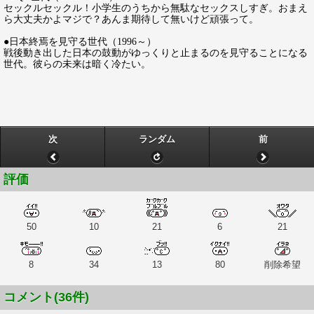
セックルセックル！小学生のうちから無駄なセックスしすぎ。おまえ
ら大丈夫かよマジで？あんま期待して無いけど頑張って。
●日本終焉を見守る世代（1996～）
戦後動き出した日本の鼓動がゆっくりと止まるのを見守ることになる
世代。彼らの未来は暗く冷たい。
次
ランダム
前
評価
50
10
21
6
21
8
34
13
80
削除希望
コメント(36件)