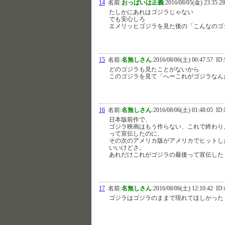
14
名前:
おっぱいは正義
:
2016/08/05(金) 23:35:28
たしかにあれはゴジラじゃない
でも安心しろ
エメリッヒゴジラを見た後の「こんなのゴ
15
名前:
名無しさん
:
2016/08/06(土) 00:47:57
ID:
どのゴジラも見たことがないから
このゴジラを見て「へーこれがゴジラなん
16
名前:
名無しさん
:
2016/08/06(土) 01:48:05
ID:
日本版前作で、
ゴジラ映画はもう作らない、これで終わり
って宣伝したのに、
その次のアメリカ版がアメリカでヒットし
いいけどさ。
あれだけこれがゴジラの最後って宣伝した
17
名前:
名無しさん
:
2016/08/06(土) 12:10:42
ID:
ゴジラはゴジラのままで現れてほしかった