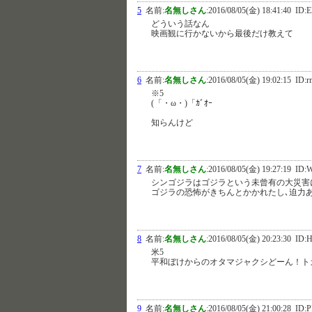
5
名前:
名無しさん
:
2016/08/05(金) 18:41:40
ID:E
どういう話なん
映画観に行かないから最後だけ教えて
6
名前:
名無しさん
:
2016/08/05(金) 19:02:15
ID:r
※5
(「・ω・)「ｶﾞｵｰ
知らんけど
7
名前:
名無しさん
:
2016/08/05(金) 19:27:19
ID:W
シンゴジラはゴジラという未曾有の大災害
ゴジラの恐怖がきちんとかかれたし､迫力
8
名前:
名無しさん
:
2016/08/05(金) 20:23:30
ID:H
米5
平和ぼけからのオタマジャクシどーん！ト
9
名前:
名無しさん
:
2016/08/05(金) 21:00:28
ID:P