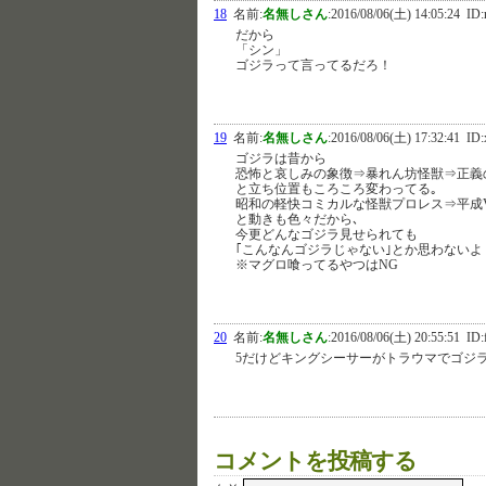
18
名前:
名無しさん
:
2016/08/06(土) 14:05:24
ID:
だから
「シン」
ゴジラって言ってるだろ！
19
名前:
名無しさん
:
2016/08/06(土) 17:32:41
ID:
ゴジラは昔から
恐怖と哀しみの象徴⇒暴れん坊怪獣⇒正義
と立ち位置もころころ変わってる｡
昭和の軽快コミカルな怪獣プロレス⇒平成
と動きも色々だから､
今更どんなゴジラ見せられても
｢こんなんゴジラじゃない｣とか思わないよ
※マグロ喰ってるやつはNG
20
名前:
名無しさん
:
2016/08/06(土) 20:55:51
ID:
5だけどキングシーサーがトラウマでゴジ
コメントを投稿する