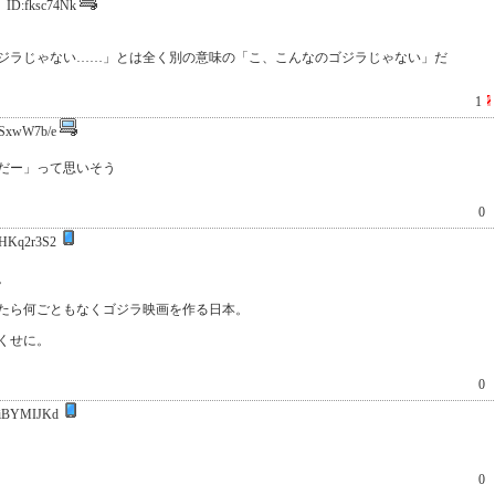
ID:fksc74Nk
ジラじゃない……」とは全く別の意味の「こ、こんなのゴジラじゃない」だ
1
SxwW7b/e
だー」って思いそう
0
HKq2r3S2
。
たら何ごともなくゴジラ映画を作る日本。
くせに。
0
iBYMIJKd
0