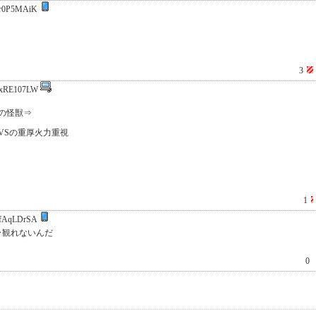
r0P5MAiK
3
xRE107LW
の怪獣⇒
VSの重厚火力重視
1
fAqLDrSA
ラ観れないんだ
0