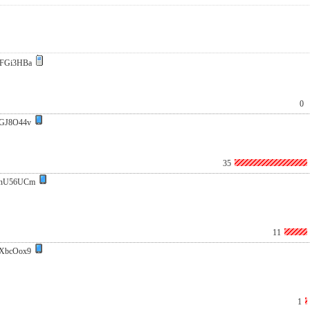
FGi3HBa
0
GJ8O44v
35
vnU56UCm
11
XbcOox9
1