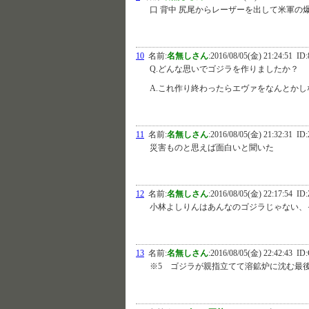
口 背中 尻尾からレーザーを出して米軍の
10
名前:
名無しさん
:
2016/08/05(金) 21:24:51
ID:
Q.どんな思いでゴジラを作りましたか？
A.これ作り終わったらエヴァをなんとか
11
名前:
名無しさん
:
2016/08/05(金) 21:32:31
ID:
災害ものと思えば面白いと聞いた
12
名前:
名無しさん
:
2016/08/05(金) 22:17:54
ID:
小林よしりんはあんなのゴジラじゃない、
13
名前:
名無しさん
:
2016/08/05(金) 22:42:43
ID:
※5 ゴジラが親指立てて溶鉱炉に沈む最