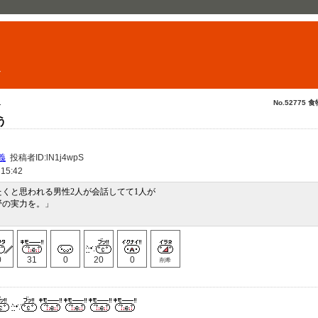
ト
.
No.52775 食
う
義
投稿者ID:lN1j4wpS
 15:42
くと思われる男性2人が会話してて1人が
野の実力を。」
0
31
0
20
0
削希