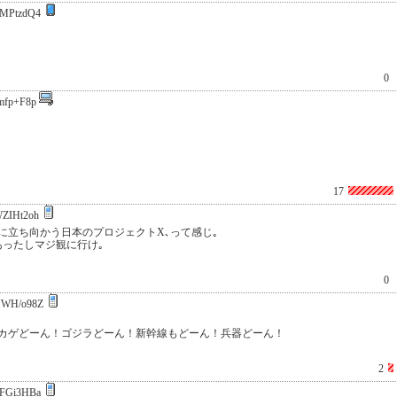
MPtzdQ4
0
mfp+F8p
17
ZIHt2oh
に立ち向かう日本のプロジェクトX､って感じ｡
あったしマジ観に行け｡
0
WH/o98Z
カゲどーん！ゴジラどーん！新幹線もどーん！兵器どーん！
2
FGi3HBa