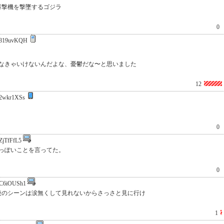
爆撃機を撃墜するゴジラ
0
819uvKQH
しなきゃいけないんだよな、憂鬱だな〜と思いました
12
2wkr1XSs
0
ZjTfFfL5
っぽいことを言ってた。
0
C6iOUSh1
後のシーンは涙無くして見れないからさっさと見に行け
1