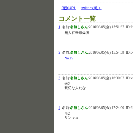
個別URL
twitterで呟く
コメント一覧
1
名前:
名無しさん
:
2016/08/05(金) 15:51:37
ID:P
無人在来線爆弾
2
名前:
名無しさん
:
2016/08/05(金) 15:54:59
ID:0
No.19
3
名前:
名無しさん
:
2016/08/05(金) 16:30:07
ID:
米2
親切な人だな
4
名前:
名無しさん
:
2016/08/05(金) 17:24:00
ID:6
※2
サンキュ