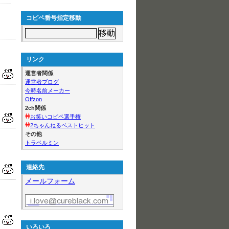
コピペ番号指定移動
リンク
運営者関係
運営者ブログ
今時名前メーカー
Offzon
2ch関係
お笑いコピペ選手権
2ちゃんねるベストヒット
その他
トラベルミン
連絡先
メールフォーム
いろいろ