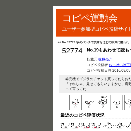
コピペ運動会
ユーザー参加型コピペ投稿サイ
<< No.52773 駅のベンチで異常なほどの眠気に襲われ..
52774
No.19もあわせて読も
転載元:
梶原亮介
コピペ投稿者:
おっぱいは正
コピペ投稿日時:
2016/08/05
券売機でゴジラのチケット買ってたらおた
「それじゃ、見せてもらいますかな。庵
って言ってた
0
0
2
4
最近のコピペ評価状況