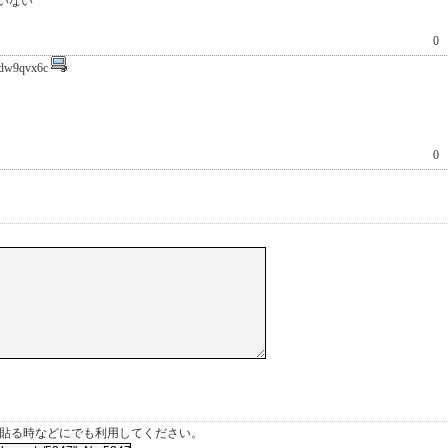
いない
0
dw9qvx6c
0
を貼る時などにでも利用してください。