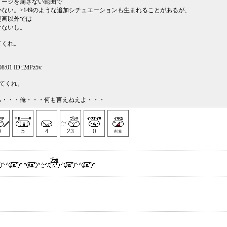
メージを崩さない範囲で
ない。>149のような追加シチュエーションも生まれることがあるが、
漫画以外では
けないし。
てくれ。
8:01 ID:.2dPz5v.
てくれ。
ら・・・俺・・・何も言えねえよ・・・
0
5
4
23
0
削希