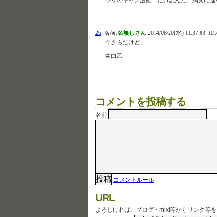
ウリのギャグ漫画 だけ読んだ。胸糞に違
26
名前:
名無しさん
:
2014/08/20(水) 11:37:03
ID:
今さらだけど、
幽白乙
コメントを投稿する
名前:
コメントルール
URL
よろしければ、ブログ・mixi等からリンク等