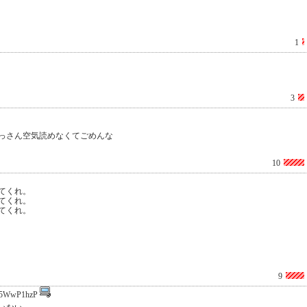
1
3
っさん空気読めなくてごめんな
10
てくれ。
てくれ。
てくれ。
9
5WwP1hzP