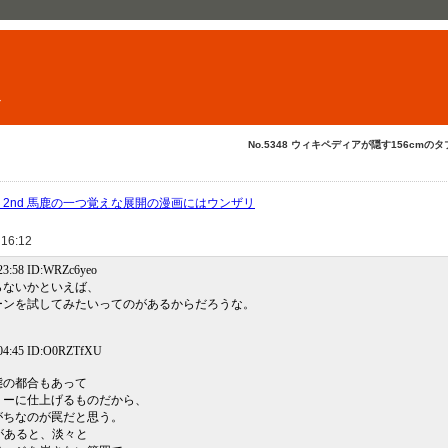
ト
No.5348 ウィキペディアが隠す156cmのタ
EWS 2nd 馬鹿の一つ覚えな展開の漫画にはウンザリ
 16:12
23:58 ID:WRZc6yeo
らないかといえば、
ーンを試してみたいってのがあるからだろうな。
04:45 ID:O0RZTfXU
態の都合もあって
リーに仕上げるものだから、
がちなのが罠だと思う。
があると、淡々と