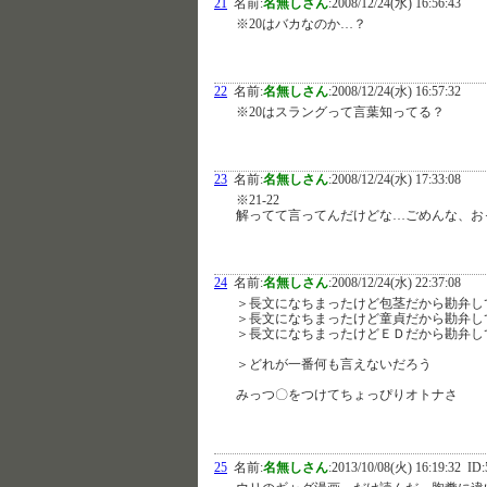
21
名前:
名無しさん
:
2008/12/24(水) 16:56:43
※20はバカなのか…？
22
名前:
名無しさん
:
2008/12/24(水) 16:57:32
※20はスラングって言葉知ってる？
23
名前:
名無しさん
:
2008/12/24(水) 17:33:08
※21-22
解ってて言ってんだけどな…ごめんな、お
24
名前:
名無しさん
:
2008/12/24(水) 22:37:08
＞長文になちまったけど包茎だから勘弁し
＞長文になちまったけど童貞だから勘弁し
＞長文になちまったけどＥＤだから勘弁し
＞どれが一番何も言えないだろう
みっつ〇をつけてちょっぴりオトナさ
25
名前:
名無しさん
:
2013/10/08(火) 16:19:32
ID: