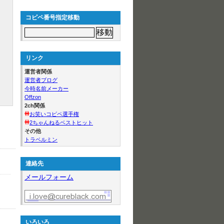
コピペ番号指定移動
リンク
運営者関係
運営者ブログ
今時名前メーカー
Offzon
2ch関係
お笑いコピペ選手権
2ちゃんねるベストヒット
その他
トラベルミン
連絡先
メールフォーム
いろいろ