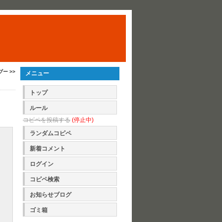
ブー >>
メニュー
トップ
ルール
コピペを投稿する
(停止中)
ランダムコピペ
新着コメント
ログイン
コピペ検索
お知らせブログ
ゴミ箱