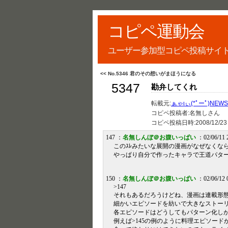
コピペ運動会
ユーザー参加型コピペ投稿サイ
<< No.5346 君のその想いがまほうになる
5347
勘弁してくれ
転載元:
ぁゃιぃ(*ﾟーﾟ)N
コピペ投稿者:名無しさん
コピペ投稿日時:
2008/12/23
147 ：
名無しんぼ＠お腹いっぱい
：02/06/11 
このｽﾚみたいな展開の漫画がなぜなくな
やっぱり自分で作ったキャラで王道パタ
150 ：
名無しんぼ＠お腹いっぱい
：02/06/12 
>147
それもあるだろうけどね、漫画は連載形
細かいエピソードを紡いで大きなストー
各エピソードはどうしてもパターン化し
例えば>145の例のように料理エピソード