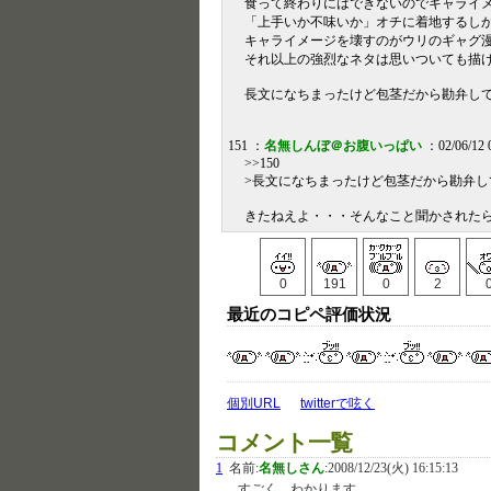
食って終わりにはできないのでキャライ
「上手いか不味いか」オチに着地するしか
キャライメージを壊すのがウリのギャグ
それ以上の強烈なネタは思いついても描
長文になちまったけど包茎だから勘弁し
151 ：
名無しんぼ＠お腹いっぱい
：02/06/12 0
>>150
>長文になちまったけど包茎だから勘弁し
きたねえよ・・・そんなこと聞かされた
0
191
0
2
最近のコピペ評価状況
個別URL
twitterで呟く
コメント一覧
1
名前:
名無しさん
:
2008/12/23(火) 16:15:13
すごく…わかります