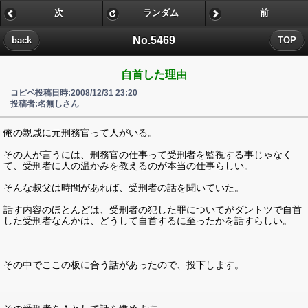
次
ランダム
前
No.5469
back
TOP
自首した理由
コピペ投稿日時:2008/12/31 23:20
投稿者:名無しさん
俺の親戚に元刑務官って人がいる。
その人が言うには、刑務官の仕事って受刑者を監視する事じゃなく
て、受刑者に人の温かみを教えるのが本当の仕事らしい。
そんな叔父は時間があれば、受刑者の話を聞いていた。
話す内容のほとんどは、受刑者の犯した罪についてがダントツで自首
した受刑者なんかは、どうして自首するに至ったかを話すらしい。
その中でここの板に合う話があったので、投下します。