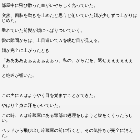
部屋中に飛び散った血がいやらしく光っていた。
突然、四肢を動きを止めたと思うと俯いていた顔が少しずつ上がりは
じめた。
垂れていた前髪が頬にへばりついていく。
髪の隙間からは、上目遣いでＡを睨む目が見える。
顔が完全に上がったとき
「ああああぁぁぁぁぁぁぁっ、私の、からだを、返せぇぇぇぇぇぇ
ぇ」
と絶叫が響いた。
この声にＡはようやく目を覚ますことができた。
やはり全身に汗をかいていた。
この時、Ａは冷蔵庫にある頭部の処理をしようと腹をくくったらし
い。
ベッドから飛び出し冷蔵庫の前に行くと、その気持ちが完全に消え
た。