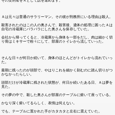
その受刑者をＡとして話を進めます。
Ａは元々は普通のサラリーマン。その彼が刑務所にいる理由は殺人。
殺害されたのはこの人の奥さんで、殺害後、遺体の処理に困ったＡは
自宅の冷蔵庫にバラバラにした奥さんを保存していた。
会社から帰ってくると、冷蔵庫から身体を一部をだし、肉は細かく切
り骨はミキサーで粉々にして、部屋のトイレから流していった。
そんな日々が何日か続いて、身体のほとんどがトイレから流れていっ
た。
最期に残ったのが頭部で、やはりこれを細かく刻むのに踏ん切りがつ
かなかったらしい。
頭部だけが冷蔵庫に残された状態が、何日か続いたある日、Ａは夢を
見た。
その夢の中で、殺した奥さんが部屋のテーブルに俯いて座っている。
かなり深く俯いてるらしく、表情は伺えない。
でも、テーブルに置かれた手がカタカタと左右に震えていた。