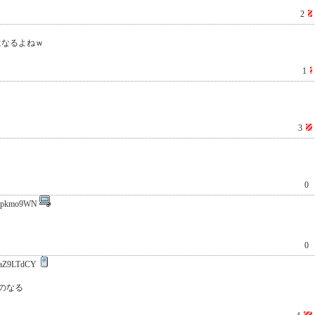
2
になるよねｗ
1
3
0
Cpkmo9WN
0
aZ9LTdCY
のなる