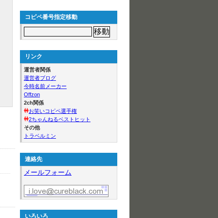
コピペ番号指定移動
リンク
運営者関係
運営者ブログ
今時名前メーカー
Offzon
2ch関係
お笑いコピペ選手権
2ちゃんねるベストヒット
その他
トラベルミン
連絡先
メールフォーム
いろいろ