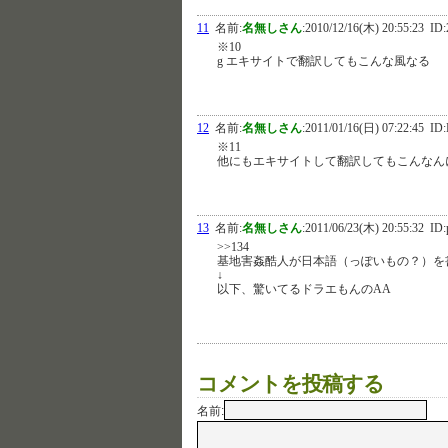
11
名前:
名無しさん
:
2010/12/16(木) 20:55:23
ID:
※10
g エキサイトで翻訳してもこんな風なる
12
名前:
名無しさん
:
2011/01/16(日) 07:22:45
ID:
※11
他にもエキサイトして翻訳してもこんなん
13
名前:
名無しさん
:
2011/06/23(木) 20:55:32
ID:
>>134
基地害姦酷人が日本語（っぽいもの？）を
↓
以下、驚いてるドラエもんのAA
コメントを投稿する
名前: