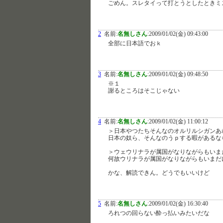
ごめん。スレタイって打とうとしたときミ
2
名前:
名無しさん
:
2009/01/02(金) 09:43:00
全部に日本語でおｋ
3
名前:
名無しさん
:
2009/01/02(金) 09:48:50
※１
謝るところはそこじゃない
4
名前:
名無しさん
:
2009/01/02(金) 11:00:12
＞日本やつたちそんなのオルリルシガンあ
日本の奴ら、そんなのうｐする暇があるな
＞ウェウリナラが属国がなりながらもいま
何故ウリナラが属国がなりながらもいまだ
かな、解読できん。どうでもいいけど
5
名前:
名無しさん
:
2009/01/02(金) 16:30:40
ろれつの回らない酔っ払いみたいだな