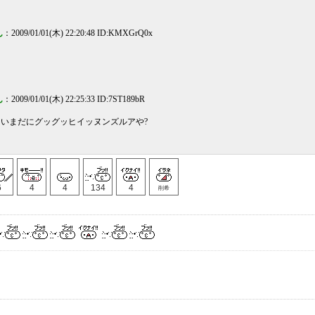
ん
：2009/01/01(木) 22:20:48 ID:KMXGrQ0x
ん
：2009/01/01(木) 22:25:33 ID:7ST189bR
いまだにグッグッヒイッヌンズルアや?
6
4
4
134
4
削希