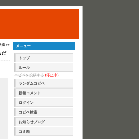
火病 >>
メニュー
るだ
トップ
ルール
コピペを投稿する
(停止中)
ランダムコピペ
新着コメント
ログイン
コピペ検索
お知らせブログ
ゴミ箱