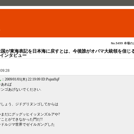
ト
No.5499 本場の
K】 「米国が東海表記を日本海に戻すとは、今後誰がオバマ大統領を信じ
インタビュー
 09:28
ん
：2009/01/01(木) 22:19:09 ID:PujmffqF
あれば
ンゴあげないでください.
。
しょう、ジドグリヌンゴしてからは
だにグッグッヒイッヌンズルアや?
とができなかった門だ!!
ドルジマ世界でゼイルガングした