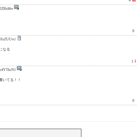
4
2ZBxlthv
0
HxZUUvc/
になる
1
p4YThcN1
書いてる！！
0