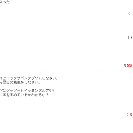
スった
0
1
5
ればヨックサゴングブゾムしなさい。
ら歴史の勉強をしなさい。
だにグッグッヒイッヌンズルアや?
に国を固めているかわかるか？
2