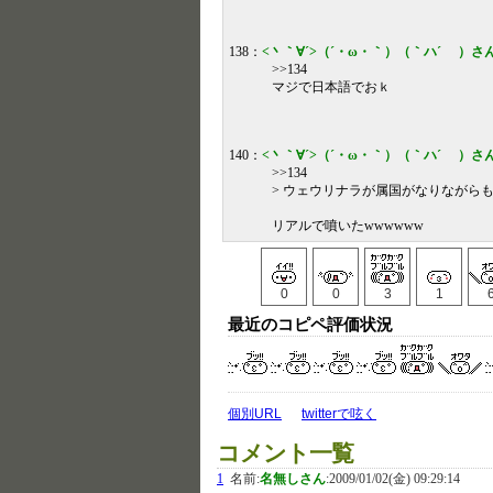
138：
<丶｀∀´>（´・ω・｀）（｀ハ´ ）さ
>>134
マジで日本語でおｋ
140：
<丶｀∀´>（´・ω・｀）（｀ハ´ ）さ
>>134
> ウェウリナラが属国がなりながらも
リアルで噴いたwwwwww
0
0
3
1
最近のコピペ評価状況
個別URL
twitterで呟く
コメント一覧
1
名前:
名無しさん
:
2009/01/02(金) 09:29:14