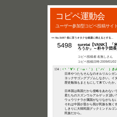
コピペ運動会
ユーザー参加型コピペ投稿サイ
<< No.5497 俗に言うオタクを銭湯に例えるとする...
5498
suretai【VAN
ろうか」～朴キテ団長
コピペ投稿者:名無しさん
コピペ投稿日時:
2009/01/02
134：
<丶｀∀´>（´・ω・｀）（｀ハ´ ）さ
日本やつたちそんなのオルリルシガン
ヨックサゴングブゾムしなさい。イタ
歴史勉強もまともにして来ていたか
日本国は島国だから侵略をあわないで
君たちのスズンウルアルゲッダ.請い?
ウェウリナラが属国がなりながらもいま
それは中国が昔から我が民族を無くすこ
しきりに大韓民国グックミンドルゴン
民族だから。