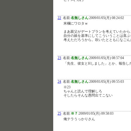
22
名前:
名無しさん
:
2009/01/05(月) 08:24:02
米欄にワロタｗ
まあ親父がデートプランを考えていたから
自分の娘を基準にしてこういうことは喜ぶ
考えただろうから。吹いたとともになごんだ(
23
名前:
名無しさん
:
2009/01/05(月) 08:57:04
「先生、彼女とHしました」とか、報告し
24
名前:
名無しさん
:
2009/01/05(月) 09:55:03
※23
ちゃんと読んで理解しろ
そしたらそんな愚問出てこない
25
名前:
※７
:
2009/01/05(月) 09:58:03
俺テラうっかりさん