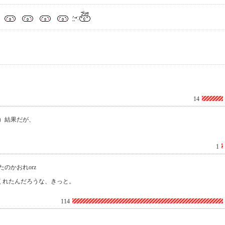
14
）結果だが、
1
のかおれorz
くれたんだろうな、きっと。
114