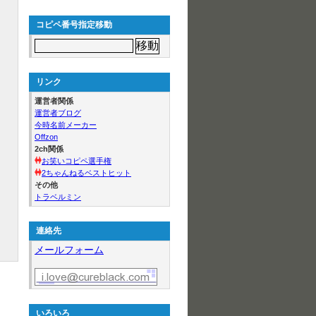
コピペ番号指定移動
リンク
運営者関係
運営者ブログ
今時名前メーカー
Offzon
2ch関係
お笑いコピペ選手権
2ちゃんねるベストヒット
その他
トラベルミン
連絡先
メールフォーム
いろいろ