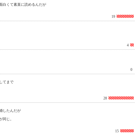
面白くて素直に読めるんだが
19
4
0
してまで
28
婚したんだが
が同じ。
15