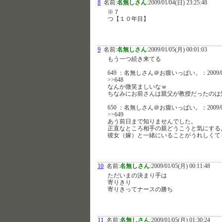
8
名前:
名無しさん
:
2009/01/04(日) 23:25:48
※７
つ【１０年目】
9
名前:
名無しさん
:
2009/01/05(月) 00:01:03
もう一つ続き来てる
649 ：名無しさん＠お腹いっぱい。：2009/01/04
>>648
なんか微笑ましいなｗ
ちなみにお前さんは親父が教授だったのは
650 ：名無しさん＠お腹いっぱい。：2009/01/04
>>649
あう前日まで知りませんでした。
正直なところ相手の親どうこうと気にする
彼女（嫁）と一緒にいることがうれしくて
10
名前:
名無しさん
:
2009/01/05(月) 00:11:48
ただいまの決まり手は
寄りきり
寄りきってナースの勝ち
11
名前:
名無しさん
:
2009/01/05(月) 01:30:24