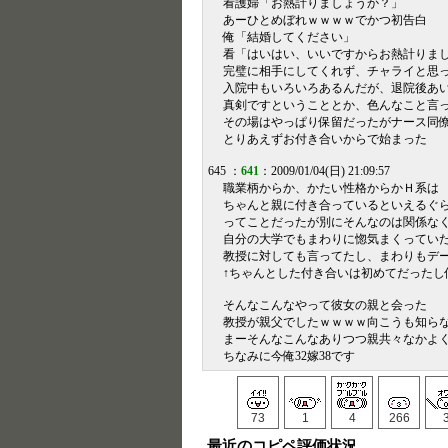
看護婦「お熱計りましょうか？」
あーひとめぼれｗｗｗｗでかつ初告白
俺「結婚してください」
看「はいはい、いいですからお熱計りま
完璧に相手にしてくれず、チャライと思
入院中もいろいろあるんだが、退院後あ
真剣ですということとか、色んなこと言
その場はやっぱり保留だったがナース同
とりあえずお付き合いからで始まった
645 ：
641
：2009/01/04(日) 21:09:57
職業柄からか、かたい性格からかＨ系は
ちゃんと親に付き合っているといえるぐ
ってことだったが別にそんなのは関係な
自分の大学でもまわりに惚気まくってい
教授に対しても言ってたし、まわりもデ
↑ちゃんとした付き合いは初めてだったし
そんなこんなやって彼女の親と会った
教授が親父でしたｗｗｗｗ向こうも知ら
まーそんなこんなありつつ親共々なかよく
ちなみに今俺32嫁38です
73
1
4
266
最近のコピペ評価状況