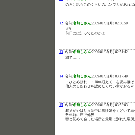
のろけ話もこのくらいのホンワカがあれば
12
名前:
名無しさん
:
2009/01/05(月) 02:50:59
※9
前日には知ってたのかよ
13
名前:
名無しさん
:
2009/01/05(月) 02:51:42
38て……
14
名前:
名無しさん
:
2009/01/05(月) 03:17:49
・ひとめぼれ ・10年迎えて を読み飛ば
他人のしあわせを認めたくない輩がおるｗ
15
名前:
名無しさん
:
2009/01/05(月) 03:52:03
叔父がやはり入院中に看護婦をくどいて結
数年前に癌で他界
妻と初めて会った場所と最期に別れた場所