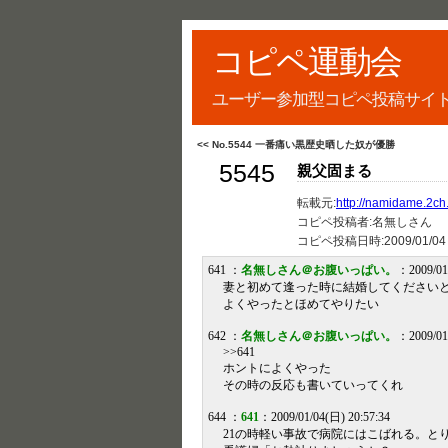
コピペ運動会
ユーザー参加型コピペ投稿サイ
<< No.5544 一番痛い黒歴史晒した奴が優勝
5545
親父固まる
転載元:
http://namidame.2ch.n
コピペ投稿者:名無しさん
コピペ投稿日時:
2009/01/04
641 ：
名無しさん＠お腹いっぱい。
：2009/01
妻と初めて逢った時に結婚してください
よくやったとほめてやりたい
642 ：
名無しさん＠お腹いっぱい。
：2009/01
>>641
ホントによくやった
その時の反応も書いていってくれ
644 ：
641
：2009/01/04(日) 20:57:34
21の時軽い事故で病院にはこばれる。と