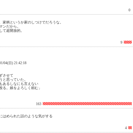
0
、家柄というか家のしつけでだろうな。
マンだから。
して超開放的。
9
(日) 21:42:18
ずさせて
うと思っていた。
もあるしなにも言えない
殴る。娘をよろしく頼む」
163
にはめられた話のような気がする
4