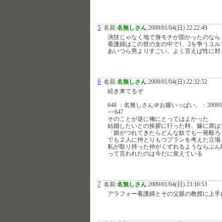
5
名前:
名無しさん
:
2009/01/04(日) 22:22:49
演技じゃなく地で身モチが固かったのなら
看護婦はこの世の女の中で1、2を争うユル
あいつら男よりすごい。よく言えば性に対
6
名前:
名無しさん
:
2009/01/04(日) 22:32:52
続き来てるぞ
648 ：名無しさん＠お腹いっぱい。：2009/01/04
>>647
そのことが逆に俺にとってはよかった
結婚したいとの挨拶に行った時、嫁に席は
「娘がつれてきたらどんな奴でも一発殴ろ
でも２人に仲とりもつプランを考えた立場
私が取り持った仲がくずれるようならぶん
って言われたのは今だに覚えている
7
名前:
名無しさん
:
2009/01/04(日) 23:10:53
アラフォー看護婦とその父親の教授に上手