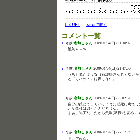
個別URL
twitterで呟く
コメント一覧
1
名前:
名無しさん
:
2009/01/04(日) 21:30:07
絶句ｗｗｗ
2
名前:
名無しさん
:
2009/01/04(日) 21:47:50
うちも似たような（看護婦さんじゃないが
とてもネットには書けない。
3
名前:
名無しさん
:
2009/01/04(日) 22:02:51
自分の娘とうまくいくように必死に考えてた
とか教授は思ったんだろうな。
まぁ、誠実だったから父親(教授)も認めて
4
名前:
名無しさん
:
2009/01/04(日) 22:17:24
ドラマみたい