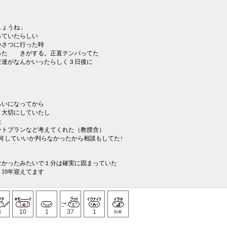
しょうね」
っていたらしい
いさつに行った時
った きがする。正直テンパってた
僚達がなんかいったらしく３日後に
らいになってから
く大切にしていたし
た
ートプランなど考えてくれた（教授含）
何していいか判らなかったから相談もしてた↑
なかったみたいで１分は確実に固まっていた
10年迎えてます
3
10
1
37
1
削希