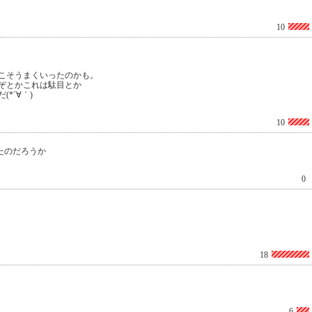
10
こそうまくいったのかも。
ぞとかこれは駄目とか
*´∀｀)
10
たのだろうか
0
18
6