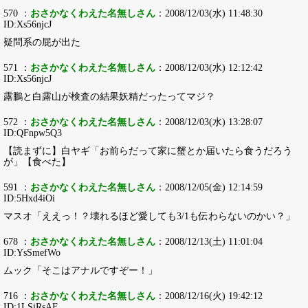
570 ：
おさかなくわえた名無しさん
：2008/12/03(水) 11:48:30
ID:Xs56njcJ
疑問系の屁が出た
571 ：
おさかなくわえた名無しさん
：2008/12/03(水) 12:12:42
ID:Xs56njcJ
露鵬と白露山が検査の結果妖精だったってマジ？
572 ：
おさかなくわえた名無しさん
：2008/12/03(水) 13:28:07
ID:QFnpw5Q3
【読まずに】白ヤギ「お前らだって家に蟹とか届いたら食うだろう
が」【食べた】
591 ：
おさかなくわえた名無しさん
：2008/12/05(金) 12:14:59
ID:5Hxd4iOi
マスオ「ええっ！？壊れるほど愛しても3/1も伝わらないのかい？」
678 ：
おさかなくわえた名無しさん
：2008/12/13(土) 11:01:04
ID:YsSmefWo
ムック「そこはアナルですぞー！」
716 ：
おさかなくわえた名無しさん
：2008/12/16(火) 19:42:12
ID:1LSiRsAF