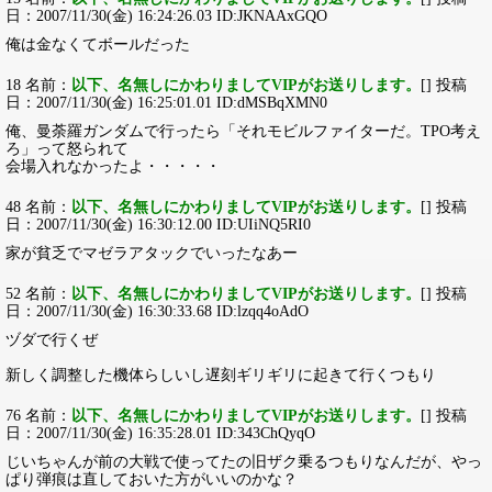
日：2007/11/30(金) 16:24:26.03 ID:JKNAAxGQO
俺は金なくてボールだった
18 名前：
以下、名無しにかわりましてVIPがお送りします。
[] 投稿
日：2007/11/30(金) 16:25:01.01 ID:dMSBqXMN0
俺、曼荼羅ガンダムで行ったら「それモビルファイターだ。TPO考え
ろ」って怒られて
会場入れなかったよ・・・・・
48 名前：
以下、名無しにかわりましてVIPがお送りします。
[] 投稿
日：2007/11/30(金) 16:30:12.00 ID:UIiNQ5RI0
家が貧乏でマゼラアタックでいったなあー
52 名前：
以下、名無しにかわりましてVIPがお送りします。
[] 投稿
日：2007/11/30(金) 16:30:33.68 ID:lzqq4oAdO
ヅダで行くぜ
新しく調整した機体らしいし遅刻ギリギリに起きて行くつもり
76 名前：
以下、名無しにかわりましてVIPがお送りします。
[] 投稿
日：2007/11/30(金) 16:35:28.01 ID:343ChQyqO
じいちゃんが前の大戦で使ってたの旧ザク乗るつもりなんだが、やっ
ぱり弾痕は直しておいた方がいいのかな？