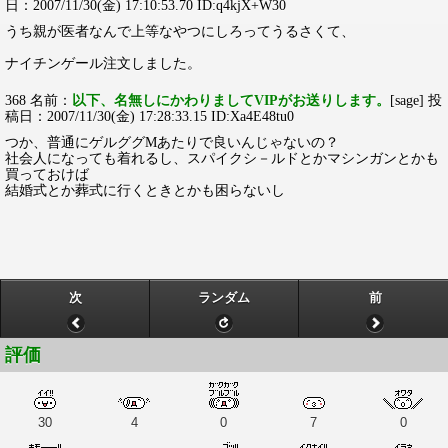
日：2007/11/30(金) 17:10:53.70 ID:q4kjX+W30
うち親が医者なんで上等なやつにしろってうるさくて、
ナイチンゲール注文しました。
368 名前：
以下、名無しにかわりましてVIPがお送りします。
[sage] 投
稿日：2007/11/30(金) 17:28:33.15 ID:Xa4E48tu0
つか、普通にゲルググMあたりで良いんじゃないの？
社会人になっても着れるし、スパイクシ－ルドとかマシンガンとかも
買っておけば
結婚式とか葬式に行くときとかも困らないし
次
ランダム
前
評価
30
4
0
7
0