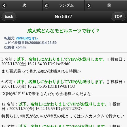
次
ランダム
前
No.5677
back
TOP
成人式どんなモビルスーツで行く？
転載元:
VIPPERなオレ
コピペ投稿日時:2009/01/14 23:59
投稿者:komm
3 名前：
以下、名無しにかわりましてVIPがお送りします。
[] 投稿日：
2007/11/30(金) 16:21:34.00 ID:91xoE/hf0
また百式乗って暴れる奴が逮捕される時期か
6 名前：
以下、名無しにかわりましてVIPがお送りします。
[] 投稿日：
2007/11/30(金) 16:22:46.96 ID:HI1W8hTCO
DQNがﾋﾞｸﾞｻﾞﾑで来るもんだから会場狭いんだよな
12 名前：
以下、名無しにかわりましてVIPがお送りします。
[] 投稿
日：2007/11/30(金) 16:24:16.59 ID:pE3TiU2EO
特長らしい特長がないのが特長の俺としてはジムカスタムで行きたい
15 名前：
以下、名無しにかわりましてVIPがお送りします。
[] 投稿