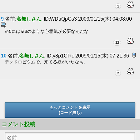
1
9
名前:
名無しさん
: ID:WDuQpGs3 2009/01/15(木) 04:08:00
※5には※8のような心意気が必要なんだな
12
10
名前:
名無しさん
: ID:y8p1Cf+c 2009/01/15(木) 07:21:36
デンドロビウムで、来てる奴がいたなぁ。
2
もっとコメントを表示
(ロード無し)
(ロード無し)
コメント投稿