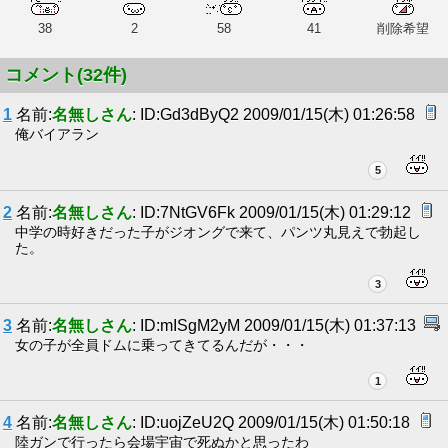
38
2
58
41
削除希望
コメント(32件)
1
名前:
名無しさん
: ID:Gd3dByQ2 2009/01/15(木) 01:26:58
俺バイアラン
5
2
名前:
名無しさん
: ID:7NtGV6Fk 2009/01/15(木) 01:29:12
中学の時好きだった子がジオングで来て、パンツ丸見えで勃起し
た。
3
3
名前:
名無しさん
: ID:mISgM2yM 2009/01/15(木) 01:37:13
女の子が全員ドムに乗ってきてるんだが・・・
1
4
名前:
名無しさん
: ID:uojZeU2Q 2009/01/15(木) 01:50:18
陸ガンで行ったら会場宇宙で死ぬかと思ったわ