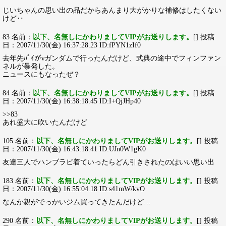
じいちゃんの思い出の品だからあんまり大がかりな補修はしたくない
けど‥
83 名前：
以下、名無しにかわりましてVIPがお送りします。
[] 投稿
日：2007/11/30(金) 16:37:28.23 ID:fPYN1zIf0
去年先ﾊﾟｲがνガンダムで行ったんだけど、式典の途中でフィンファン
ネルが暴発した。
ニュースにもなったぜ？
84 名前：
以下、名無しにかわりましてVIPがお送りします。
[] 投稿
日：2007/11/30(金) 16:38:18.45 ID:I+QjJHp40
>>83
あれ盛大に吹いたんだけど
105 名前：
以下、名無しにかわりましてVIPがお送りします。
[] 投稿
日：2007/11/30(金) 16:43:18.41 ID:UJn0W1gK0
友達三人でハンブラビ着ていったらどん引きされたのはいい思い出
183 名前：
以下、名無しにかわりましてVIPがお送りします。
[] 投稿
日：2007/11/30(金) 16:55:04.18 ID:s41mW/kvO
なんか親がでっかいジム買ってきたんだけど…
290 名前：
以下、名無しにかわりましてVIPがお送りします。
[] 投稿