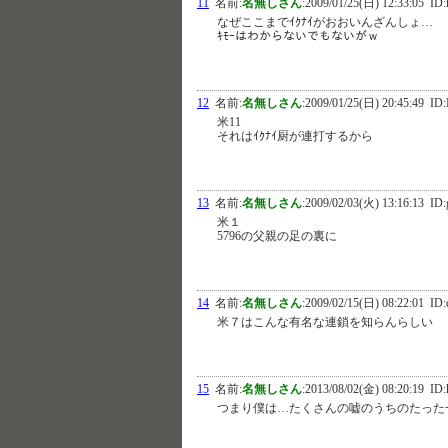
11
名前:
名無しさん
:
2009/01/25(日) 12:33:05
ID:
なぜここまでｲｸﾅｲがおおいんざんしょ…
ｷﾓｰはわからないでもないがｗ
12
名前:
名無しさん
:
2009/01/25(日) 20:45:49
ID:
米11
それはｲｸﾅｲ厨が連打するから
13
名前:
名無しさん
:
2009/02/03(火) 13:16:13
ID:
米１
5796の父親の足の裏に
14
名前:
名無しさん
:
2009/02/15(日) 08:22:01
ID:
米７はこんな有名な連鎖を知らんらしい
15
名前:
名無しさん
:
2013/08/02(金) 08:20:19
ID:
つまり僕は…たくさんの嘘のうちのたった