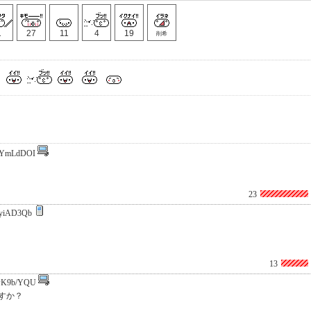
1
27
11
4
19
削希
yYmLdDOI
23
yiAD3Qb
13
wK9b/YQU
すか？