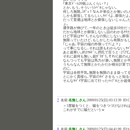
｢東京ﾄﾞｰﾑ20個ぶんくらい？｣
とか､もう､そういうﾚﾍﾞﾙじゃない｡
何しろ無限｡ｽｹﾞｪ！なんか単位とか無いの｡
しかも膨張してるらしい｡ﾔﾊﾞｲよ､膨張だよ
だって普通は地球とか膨張しないじゃん｡だ
ょ｡
通学路が伸びて､一年のときは徒歩10分だ
だから地球とか膨張しない｡話のわかるﾔﾂだ
けど宇宙はﾔﾊﾞｲ｡そんなの気にしない｡膨
無限っていたけど､もしかしたら有限かも
｢じゃあ､宇宙の端の外側ってﾅﾆよ？｣
って事になるし､それは誰もわからない｡ﾔﾊ
あと超寒い｡約1ｹﾙﾋﾞﾝ｡摂氏で言うと−272℃
それに超何も無い｡超ｶﾞﾗｶﾞﾗ｡それに超
なんつっても宇宙は馬力が凄い｡無限とか平
うちらなんて無限とかたかだか積分計算で
のに､
宇宙は全然平気｡無限を無限のまま扱ってる｡凄
とにかく貴様ら､宇宙のﾔﾊﾞさをもっと知る
そんなﾔﾊﾞｲ宇宙に出て行ったﾊｯﾌﾞﾙとか
7
名前:
名無しさん
:
2009/01/25(日) 03:13:39
ID:C
＞1度嘘をつくと、嘘をつきつづけなけれ
これがすでに嘘だというｗ
8
名前:
名無しさん
:
2009/01/25(日) 04:41:09
ID: