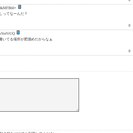
0
4kMFBb0+
しってなーんだ？
0
hVotVrUQ
書いてる場所が肥溜めだからなぁ
0