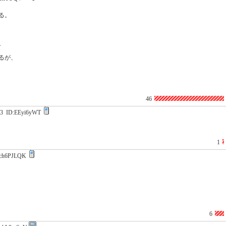
る。
。
るが、
46
13
ID:EEyi6yWT
1
ch6PJLQK
6