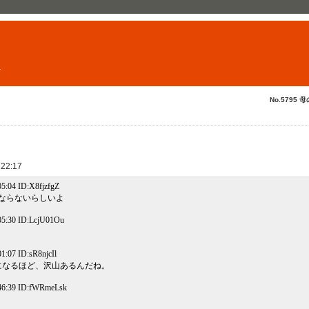
ト
No.5795 母
 22:17
5:04 ID:X8fjzfgZ
ならないらしいよ
5:30 ID:LcjU01Ou
:07 ID:sR8njcIl
になるほど、沢山あるんだね。
46:39 ID:fWRmeLsk