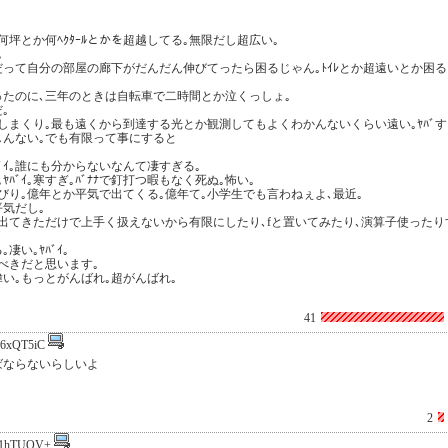
何坪とか何ﾍｸﾀｰﾙとかを超越してる｡無限だし超広い｡
｡
って自分の部屋の廊下がだんだん伸びてったら困るじゃん｡ﾄｲﾚとか超遠いとか困る
ったのに､三年のときは自転車で二時間とか泣くっしょ｡
｡
張しまくり｡最も遠くから到達する光とか観測してもよくわかんないくらい遠い｡ﾔﾊﾞす
しんない｡でも有限って事にすると
ﾞｲ｡誰にも分からないなんて凄すぎる｡
｡ﾔﾊﾞｲ｡寒すぎ｡ﾊﾞﾅﾅで釘打つ暇もなく死ぬ｡怖い｡
のんびり｡億年とか平気で出てくる｡億年て｡小学生でも言わねぇよ､最近｡
気だし｡
出てきただけで上手く扱えないから有限にしたり､fと置いてみたり､演算子使ったり
い｡ﾔﾊﾞｲ｡
べきだと思います｡
超偉い｡もっとがんばれ｡超がんばれ｡
41
6xQT5iC
ばならないらしいよ
2
h1hTUQV+