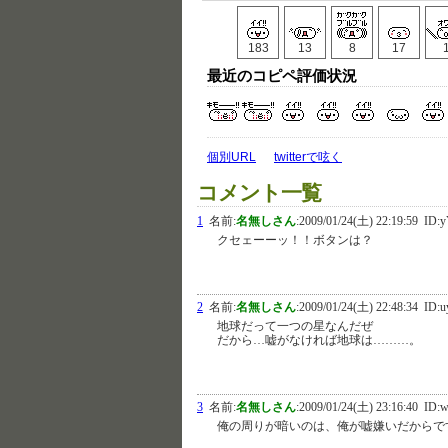
183
13
8
17
最近のコピペ評価状況
個別URL
twitterで呟く
コメント一覧
1
名前:
名無しさん
:
2009/01/24(土) 22:19:59
ID:
クセェーーッ！！ボタンは？
2
名前:
名無しさん
:
2009/01/24(土) 22:48:34
ID:u
地球だって一つの星なんだぜ
だから…嘘がなければ地球は………。
3
名前:
名無しさん
:
2009/01/24(土) 23:16:40
ID:
俺の周りが暗いのは、俺が嘘嫌いだからで