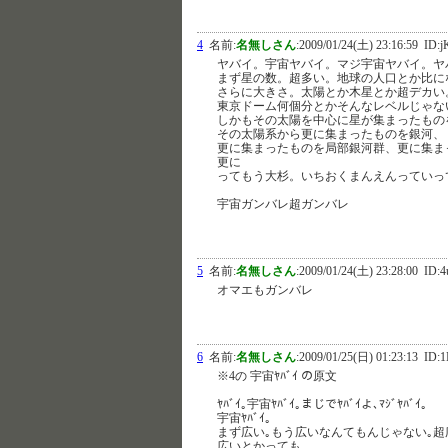
4
名前:
名無しさん
:
2009/01/24(土) 23:16:59
ID:j
ヤバイ。宇宙ヤバイ。マジ宇宙ヤバイ。ヤ
まず星の数。超多い。地球の人口とか比に
さらに大きさ。太陽とか木星とか超デカい
東京ドーム何個分とかそんなレベルじゃな
しかもその太陽を中心に星が集まったもの
その太陽系から更に集まったものを銀河、
更に集まったものを局部銀河群、更に集ま
更に
ってもう大杉。いちおくまんえんっていっ
宇宙ガンバレ超ガンバレ
5
名前:
名無しさん
:
2009/01/24(土) 23:28:00
ID:4
オマエもガンバレ
6
名前:
名無しさん
:
2009/01/25(日) 01:23:13
ID:1
※4の 宇宙ﾔﾊﾞｲ の原文
ﾔﾊﾞｲ｡宇宙ﾔﾊﾞｲ｡まじでﾔﾊﾞｲよ､ﾏｼﾞﾔﾊﾞｲ｡
宇宙ﾔﾊﾞｲ｡
まず広い｡もう広いなんてもんじゃない｡超
広いとかっても