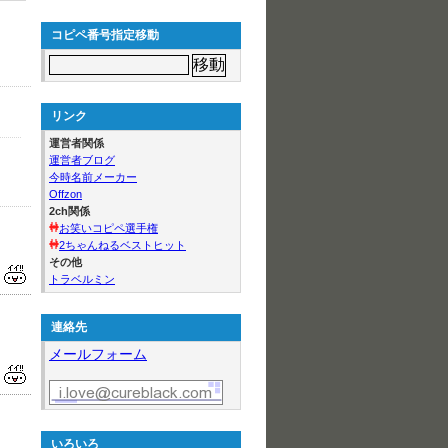
コピペ番号指定移動
リンク
運営者関係
運営者ブログ
今時名前メーカー
Offzon
2ch関係
お笑いコピペ選手権
2ちゃんねるベストヒット
その他
トラベルミン
連絡先
メールフォーム
いろいろ