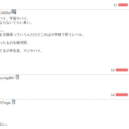
11
K36DIzl
バイ。宇宙ヤバイ。
ならないぐらい多い。
。
い。
を太陽系っていうんだけどこれは小学校で習うレベル。
ったものを銀河団、
てる小学生並。マジヤバイ。
14
uwvkpRW
14
N7ivgta
広い｡