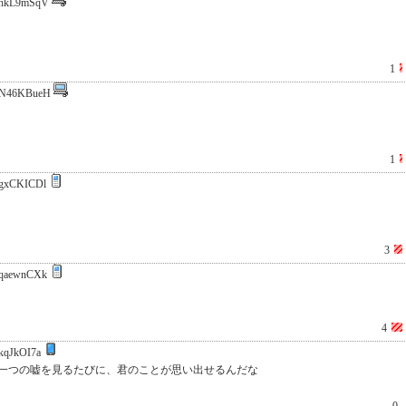
hkL9mSqV
1
N46KBueH
1
gxCKICDl
3
qaewnCXk
4
kqJkOI7a
一つの嘘を見るたびに、君のことが思い出せるんだな