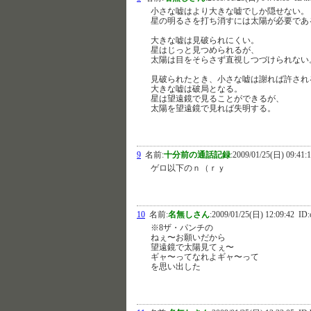
小さな嘘はより大きな嘘でしか隠せない。
星の明るさを打ち消すには太陽が必要であ
大きな嘘は見破られにくい。
星はじっと見つめられるが、
太陽は目をそらさず直視しつづけられない
見破られたとき、小さな嘘は謝れば許され
大きな嘘は破局となる。
星は望遠鏡で見ることができるが、
太陽を望遠鏡で見れば失明する。
9
名前:
十分前の通話記録
:
2009/01/25(日) 09:41:
ゲロ以下のｎ（ｒｙ
10
名前:
名無しさん
:
2009/01/25(日) 12:09:42
ID:
※8ザ・パンチの
ねぇ〜お願いだから
望遠鏡で太陽見てぇ〜
ギャ〜ってなれよギャ〜って
を思い出した