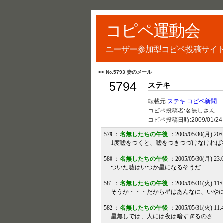
コピペ運動会
ユーザー参加型コピペ投稿サイ
<< No.5793 妻のメール
5794
ステキ
転載元:
ステキ コピペ新聞
コピペ投稿者:名無しさん
コピペ投稿日時:
2009/01/24
579 ：
名無したちの午後
：2005/05/30(月) 20:0
1度嘘をつくと、嘘をつきつづけなければ
580 ：
名無したちの午後
：2005/05/30(月) 23:0
ついた嘘はいつか星になるそうだ
581 ：
名無したちの午後
：2005/05/31(火) 11:01
そうか・・・だから星はあんなに、いや
582 ：
名無したちの午後
：2005/05/31(火) 11:
星無しでは、人には夜は暗すぎるのさ