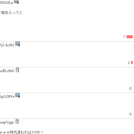
/DfZrIGu
て報告入ってた
7
7j2+kcM2
2
yeBLz9aS
0
6gAJJ8Ve
0
neapVpge
ｗ時代遅れｸﾝはｲｯﾃﾖｼ！