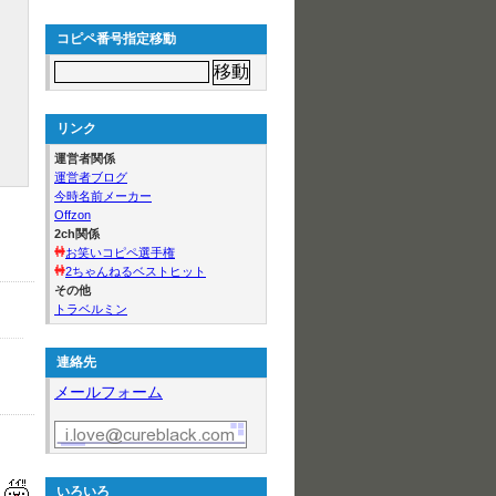
コピペ番号指定移動
リンク
運営者関係
運営者ブログ
今時名前メーカー
Offzon
2ch関係
お笑いコピペ選手権
2ちゃんねるベストヒット
その他
トラベルミン
連絡先
メールフォーム
いろいろ