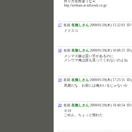
作り方全然違うなｗ
http://toriham.at.infoseek.co.jp/
17
名前:
名無しさん
:
2009/01/29(木) 15:22:03
ID:
ドドスコ
18
名前:
名無しさん
:
2009/01/29(木) 16:08:15
ID:
メシマズ嫁は貰い手があるのに
メシウマ俺は誰も貰ってくれないのよね
19
名前:
名無しさん
:
2009/01/29(木) 17:25:51
ID:
馬鹿だな、お前には俺がいるじゃないか
20
名前:
名無しさん
:
2009/01/29(木) 18:40:54
ID:
※19
ごめん、ちょっと惚れた