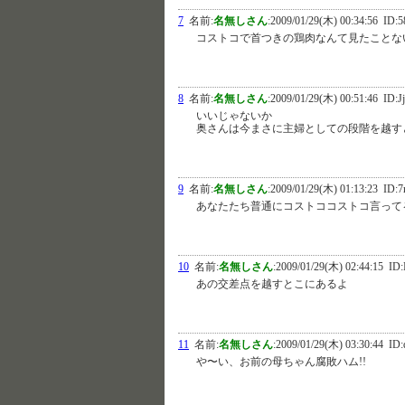
7
名前:
名無しさん
:
2009/01/29(木) 00:34:56
ID:5
コストコで首つきの鶏肉なんて見たことな
8
名前:
名無しさん
:
2009/01/29(木) 00:51:46
ID:J
いいじゃないか
奥さんは今まさに主婦としての段階を越す
9
名前:
名無しさん
:
2009/01/29(木) 01:13:23
ID:7
あなたたち普通にコストココストコ言って
10
名前:
名無しさん
:
2009/01/29(木) 02:44:15
ID:
あの交差点を越すとこにあるよ
11
名前:
名無しさん
:
2009/01/29(木) 03:30:44
ID:q
や〜い、お前の母ちゃん腐敗ハム!!