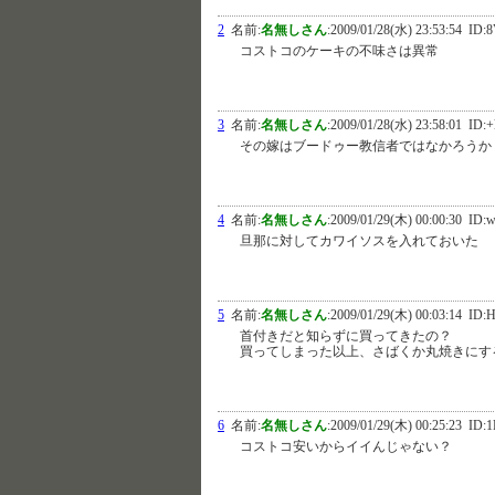
2
名前:
名無しさん
:
2009/01/28(水) 23:53:54
ID:8
コストコのケーキの不味さは異常
3
名前:
名無しさん
:
2009/01/28(水) 23:58:01
ID:+
その嫁はブードゥー教信者ではなかろうか
4
名前:
名無しさん
:
2009/01/29(木) 00:00:30
ID:w
旦那に対してカワイソスを入れておいた
5
名前:
名無しさん
:
2009/01/29(木) 00:03:14
ID:
首付きだと知らずに買ってきたの？
買ってしまった以上、さばくか丸焼きにす
6
名前:
名無しさん
:
2009/01/29(木) 00:25:23
ID:1
コストコ安いからイイんじゃない？