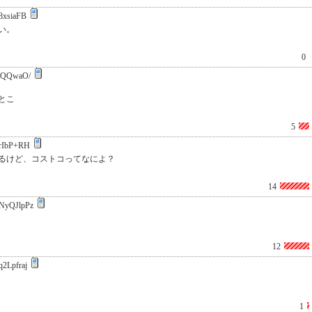
8xsiaFB
い。
0
jQQwaO/
とこ
5
rIbP+RH
るけど、コストコってなによ？
14
NyQJlpPz
12
2Lpfraj
1