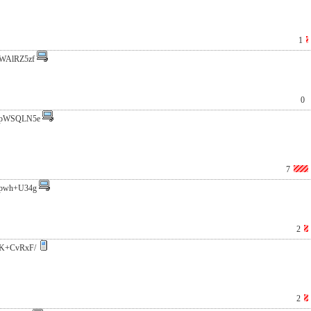
1
WAlRZ5zf
0
pWSQLN5e
7
pwh+U34g
2
K+CvRxF/
2