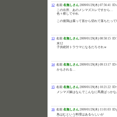
12
名前:
名無しさん
:
2009/01/29(木) 07:56:41
ID:
この出所、あのメシマズスレですから…
色々察してやれ
この後鶏は腐って首から切れて落ちたって
13
名前:
名無しさん
:
2009/01/29(木) 08:58:15
ID:
米12
子供絶対トラウマになるだろそれｗ
14
名前:
名無しさん
:
2009/01/29(木) 09:13:17
ID:
かもされる…
15
名前:
名無しさん
:
2009/01/29(木) 10:21:22
ID:
メシマズ嫁はなんでこんなに馬鹿ばっかな
16
名前:
名無しさん
:
2009/01/29(木) 11:01:03
ID:
鳥はむという料理はあるらしいが