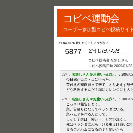
コピペ運動会
ユーザー参加型コピペ投稿サイ
<< No.5876 殺したくてしょうがない
5877
どうしたいんだ
コピペ投稿者:名無しさん
コピペ投稿日時:
2009/01/28
737 ：
名無しさん＠お腹いっぱい。
：2008/05
今日嫁がコストコに行った。
首付きの鶏肉買って来て、とりあえず息
どう料理するんだ？鍋にもレンジにも入
789 ：
名無しさん＠お腹いっぱい。
：2008/05
こっそり報告しとく。
鳥、首吊りになってベランダにいる。
鳥ハム？を作るんだって。
しかし子供は「怖いー」とﾜﾝﾜﾝ泣くし
俺はベランダにぶら下げる虫よけ買いに
まるごとハムになるの？と聞いたら