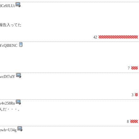
dCe9JLUi
報告入ってた
42
YcQlBENC
7
wcDf7olY
3
v4v258Rn
んだ・・・。
8
pwh+U34g