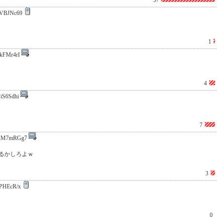
37
VBJNc69
1
kFMr4rI
4
iS6Sdhi
7
HM7mRGg7
るかしろよｗ
3
PHEcR/x
0