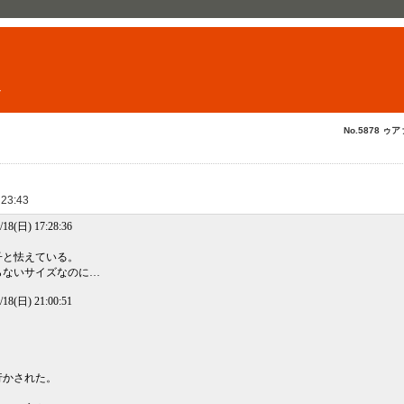
ト
No.5878 ゥア
 23:43
/18(日) 17:28:36
子と怯えている。
らないサイズなのに…
/18(日) 21:00:51
行かされた。