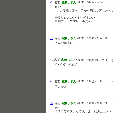
21
名前:
名無しさん
:
2009/01/29(木) 19:39:01
ID:
米12
>この後鶏は腐って首から切れて落ちたっ
テラワロスwww怖すぎるwww
普通にトラウマレベルだww
22
名前:
名無しさん
:
2009/01/29(木) 20:42:08
ID:
どんな儀式だ
23
名前:
名無しさん
:
2009/01/30(金) 00:36:04
ID:
ﾌﾞｰﾄﾞｩｸﾞﾛｳｽｶﾙｽﾞ
24
名前:
名無しさん
:
2009/01/30(金) 13:00:51
ID:
スカかよ
25
名前:
名無しさん
:
2009/01/30(金) 21:09:39
ID:
米21
「テラワロス」って久しぶりにみたわｗｗｗｗ