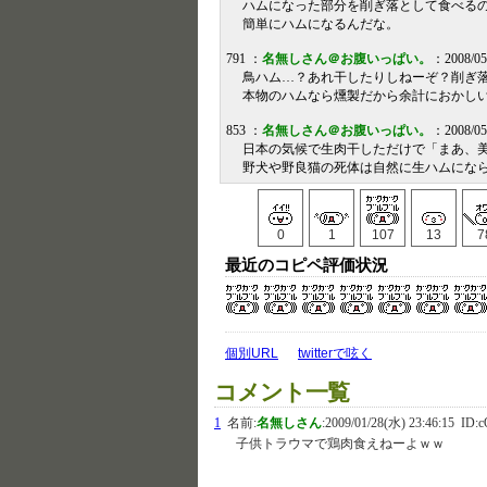
ハムになった部分を削ぎ落として食べる
簡単にハムになるんだな。
791 ：
名無しさん＠お腹いっぱい。
：2008/05
鳥ハム…？あれ干したりしねーぞ？削ぎ
本物のハムなら燻製だから余計におかし
853 ：
名無しさん＠お腹いっぱい。
：2008/05
日本の気候で生肉干しただけで「まあ、
野犬や野良猫の死体は自然に生ハムにな
0
1
107
13
7
最近のコピペ評価状況
個別URL
twitterで呟く
コメント一覧
1
名前:
名無しさん
:
2009/01/28(水) 23:46:15
ID:c
子供トラウマで鶏肉食えねーよｗｗ