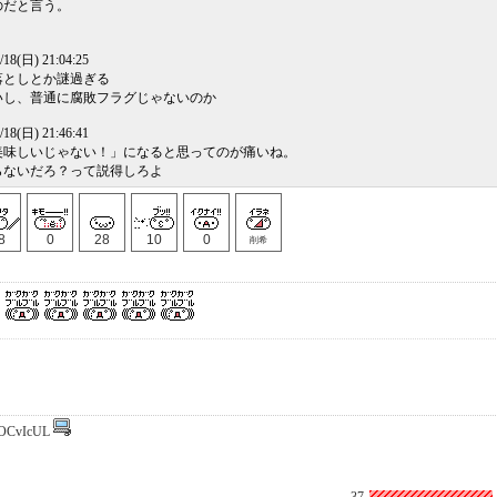
のだと言う。
/18(日) 21:04:25
落としとか謎過ぎる
いし、普通に腐敗フラグじゃないのか
/18(日) 21:46:41
美味しいじゃない！」になると思ってのが痛いね。
らないだろ？って説得しろよ
8
0
28
10
0
削希
OCvIcUL