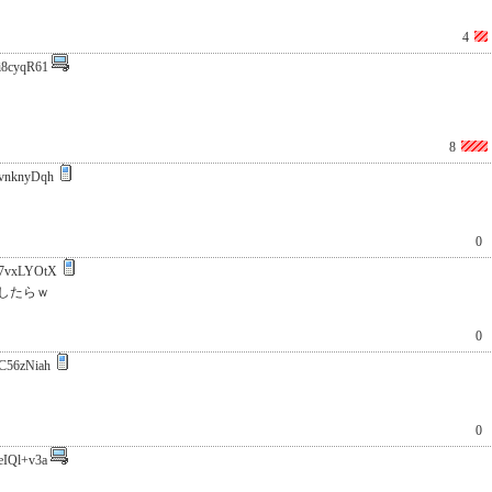
4
i8cyqR61
8
vnknyDqh
0
7vxLYOtX
応したらｗ
0
C56zNiah
0
eIQl+v3a