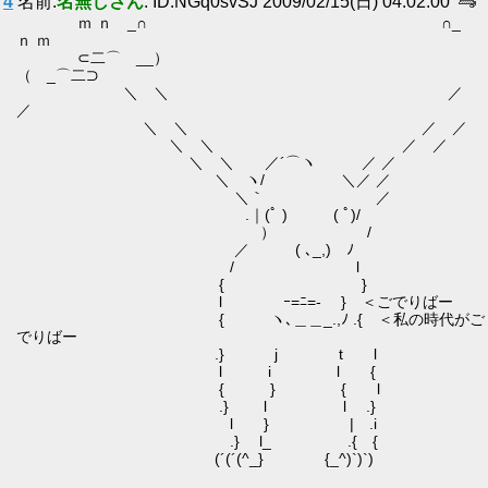
4
名前:
名無しさん
: ID:NGq0svSJ 2009/02/15(日) 04:02:00
ｍ ｎ _∩ ∩_
ｎ ｍ
⊂二⌒ __）
（ _⌒二⊃
＼ ＼ ／
／
＼ ＼ ／ ／
＼ ＼ ／ ／
＼ ＼ ／´⌒ヽ ／ ／
＼ ヽ/ ＼／ ／
＼｀ ／
.｜(ﾟ ) ( ﾟ)/
） /
／ ( ､_,) ﾉ
/ l
{ }
l ｰ=ﾆ=- } ＜ごでりばー
{ ヽ､＿＿_.,ﾉ .{ ＜私の時代がご
でりばー
.} j t l
l i l {
{ } { l
.} l l .}
l } | .i
.} l_ .{ {
(´(´(^_} {_^)`)`)